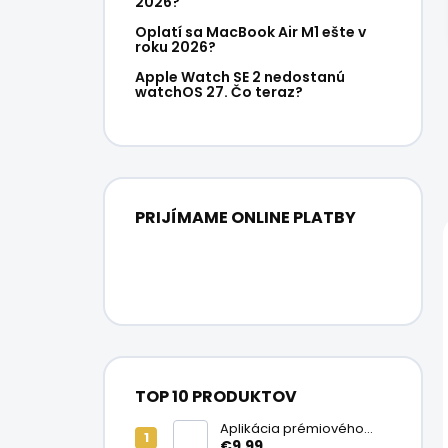
2026?
Oplatí sa MacBook Air M1 ešte v
roku 2026?
Apple Watch SE 2 nedostanú
watchOS 27. Čo teraz?
PRIJÍMAME ONLINE PLATBY
TOP 10 PRODUKTOV
Aplikácia prémiového
ochranného skla na
€9,99