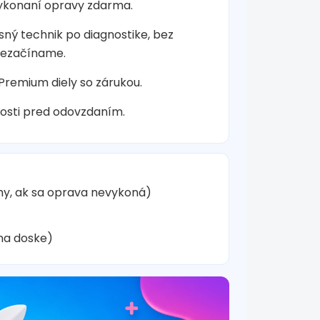
vykonaní opravy zdarma.
sný technik po diagnostike, bez
nezačíname.
 Premium diely so zárukou.
osti pred odovzdaním.
hy, ak sa oprava nevykoná)
na doske)