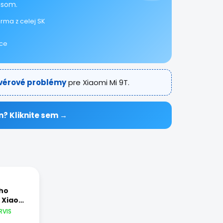
isom.
rma z celej SK
ice
tvérové problémy
pre Xiaomi Mi 9T.
n? Kliknite sem →
ho
 Xiaomi
RVIS