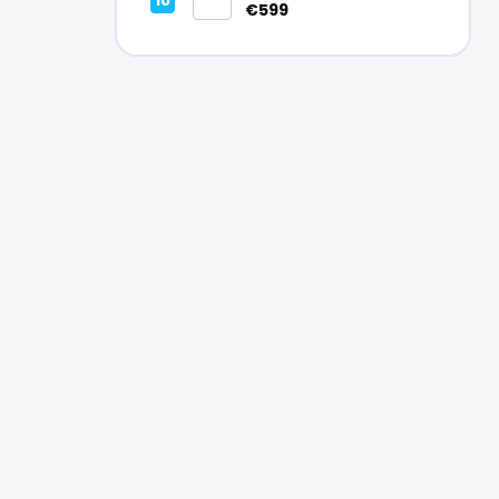
Vynikajúci – A
€599