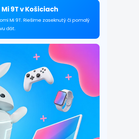
 Mi 9T v Košiciach
omi Mi 9T. Riešime zaseknutý či pomalý
vu dát.