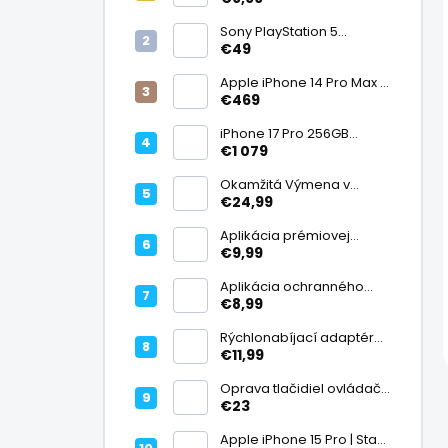
displej
Sony PlayStation 5
DualSense bezdrôtový
€49
ovládač, White | Stav:
Vynikajúci – A
Apple iPhone 14 Pro Max |
Stav: Vynikajúci – A
€469
iPhone 17 Pro 256GB
Cosmic Orange | Stav:
€1 079
Ako nový – A+
Okamžitá Výmena v
Záruke
€24,99
Aplikácia prémiovej
tvrdenej fólie na displej
€9,99
Aplikácia ochranného
skla na fotoaparát
€8,99
Rýchlonabíjací adaptér
20W USB-C
€11,99
Oprava tlačidiel ovládača
| PlayStation
€23
Apple iPhone 15 Pro | Stav: