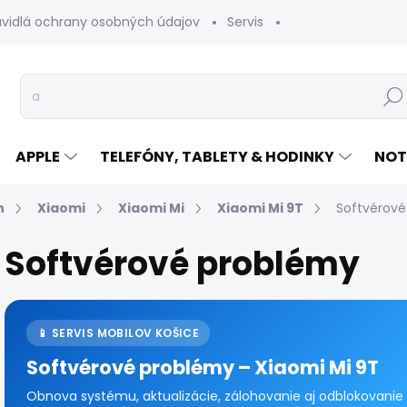
avidlá ochrany osobných údajov
Servis
Vrátenie tovaru
Hľad
APPLE
TELEFÓNY, TABLETY & HODINKY
NOT
n
Xiaomi
Xiaomi Mi
Xiaomi Mi 9T
Softvérové
Softvérové problémy
📱 SERVIS MOBILOV KOŠICE
Softvérové problémy – Xiaomi Mi 9T
Obnova systému, aktualizácie, zálohovanie aj odblokovanie p