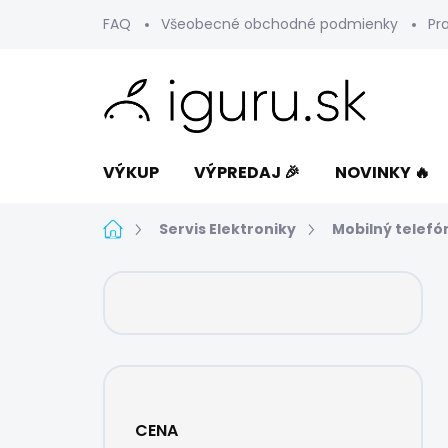
Prejsť
FAQ
Všeobecné obchodné podmienky
Pr
na
obsah
VÝKUP
VÝPREDAJ 🎉
NOVINKY 🔥
Domov
Servis Elektroniky
Mobilný telefó
B
o
č
n
ý
p
a
CENA
n