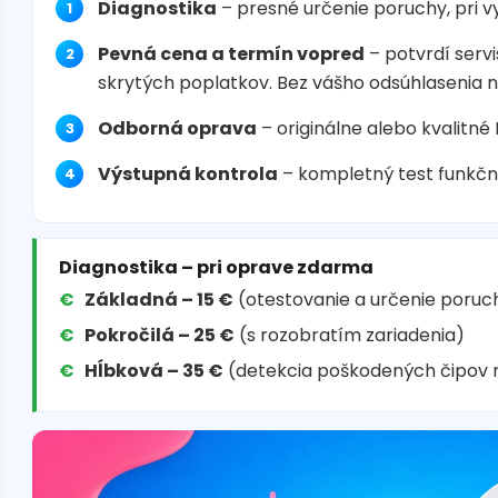
Diagnostika
– presné určenie poruchy, pri 
Pevná cena a termín vopred
– potvrdí servi
skrytých poplatkov. Bez vášho odsúhlasenia 
Odborná oprava
– originálne alebo kvalitné
Výstupná kontrola
– kompletný test funkčn
Diagnostika – pri oprave zdarma
Základná – 15 €
(otestovanie a určenie poruc
Pokročilá – 25 €
(s rozobratím zariadenia)
Hĺbková – 35 €
(detekcia poškodených čipov 