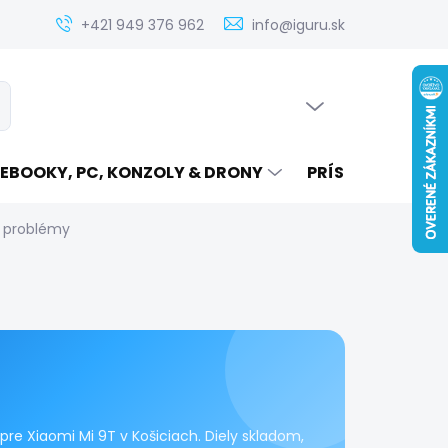
Zistenie ceny servisu elektroniky na iguru.sk
Kontakt
Ak
+421 949 376 962
info@iguru.sk
PRÁZDNY KOŠÍK
ať
NÁKUPNÝ
KOŠÍK
EBOOKY, PC, KONZOLY & DRONY
PRÍSLUŠENSTVO
 problémy
re Xiaomi Mi 9T v Košiciach. Diely skladom,