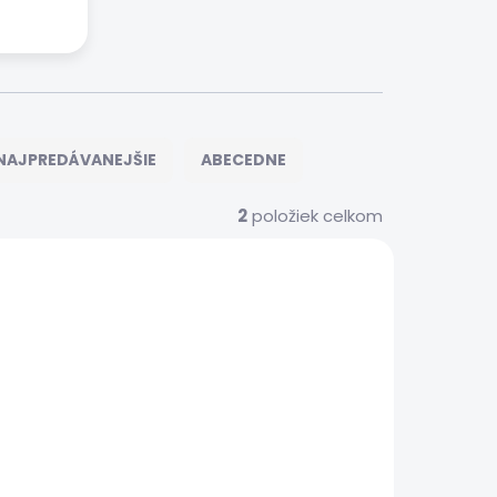
NAJPREDÁVANEJŠIE
ABECEDNE
2
položiek celkom
S00070
 SERVIS