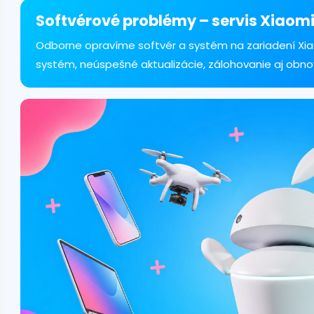
á
d
Softvérové problémy – servis Xiaomi
a
c
Odborne opravíme softvér a systém na zariadení Xia
i
systém, neúspešné aktualizácie, zálohovanie aj obno
e
p
r
v
k
y
v
ý
p
i
s
u