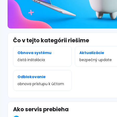
Čo v tejto kategórii riešime
Obnova systému
Aktualizácie
čistá inštalácia
bezpečný update
Odblokovanie
obnova prístupu k účtom
Ako servis prebieha