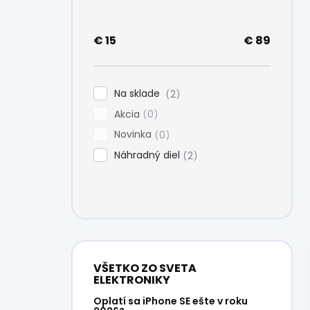
e
l
€
15
€
89
Na sklade
2
Akcia
0
Novinka
0
Náhradný diel
2
VŠETKO ZO SVETA
ELEKTRONIKY
Oplatí sa iPhone SE ešte v roku