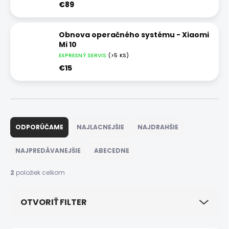
€89
Obnova operačného systému - Xiaomi
Mi 10
EXPRESNÝ SERVIS
(>5 KS)
€15
R
a
ODPORÚČAME
NAJLACNEJŠIE
NAJDRAHŠIE
d
e
NAJPREDÁVANEJŠIE
ABECEDNE
n
i
2
položiek celkom
e
p
OTVORIŤ FILTER
r
o
d