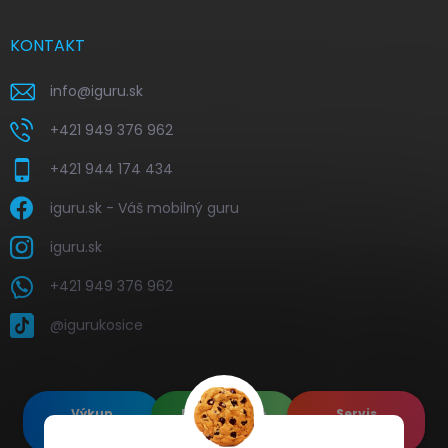
KONTAKT
info
@
iguru.sk
+421 949 376 962
+421 944 174 434
iguru.sk - Váš mobilný guru
iguru.sk
+421 949 376 962
@igurukosice
Výkup
Renovované
Servis
elektroniky
Apple's
elektroniky