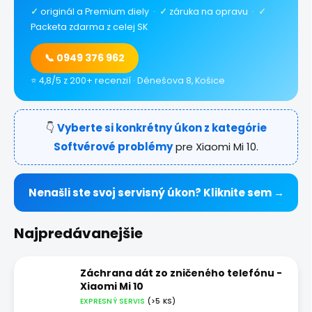
✓
originál a Premium diely ·
✓
záruka na opravu ·
✓
Packeta zdarma z celej SK
📞 0949 376 962
⭐ 4,8/5 z 200+ recenzií · Dénešova 8, Košice
👇
Vyberte si konkrétny úkon z kategórie
Softvérové problémy
pre Xiaomi Mi 10.
Nenašli ste svoj servisný úkon? Kliknite sem →
Najpredávanejšie
Záchrana dát zo zničeného telefónu -
Xiaomi Mi 10
EXPRESNÝ SERVIS
(>5 KS)