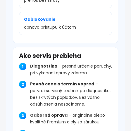
prenos bez straty
Odblokovanie
obnova prístupu k účtom
Ako servis prebieha
Diagnostika
– presné určenie poruchy,
pri vykonaní opravy zdarma.
Pevná cena a termín vopred
–
potvrdí servisný technik po diagnostike,
bez skrytých poplatkov. Bez vášho
odsúhlasenia nezačíname.
Odborná oprava
– originálne alebo
kvalitné Premium diely so zárukou.