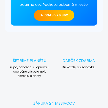
zdarma cez Packeta odberné miesto
📞 0949 376 962
ŠETRÍME PLANÉTU
DARČEK ZDARMA
Kúpa, odpredaj či oprava -
Ku každej objednávke.
spoločne prispejeme k
šetreniu planéty
ZÁRUKA 24 MESIACOV