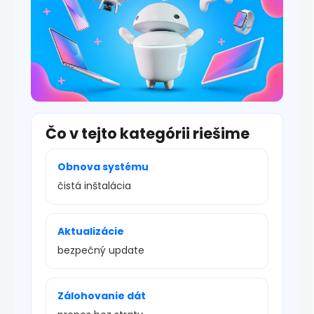
s
u
Čo v tejto kategórii riešime
Obnova systému
čistá inštalácia
Aktualizácie
bezpečný update
Zálohovanie dát