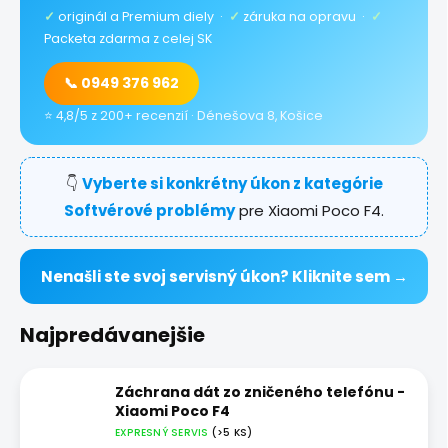
✓
originál a Premium diely ·
✓
záruka na opravu ·
✓
Packeta zdarma z celej SK
📞 0949 376 962
⭐ 4,8/5 z 200+ recenzií · Dénešova 8, Košice
👇
Vyberte si konkrétny úkon z kategórie
Softvérové problémy
pre Xiaomi Poco F4.
Nenašli ste svoj servisný úkon? Kliknite sem →
Najpredávanejšie
Záchrana dát zo zničeného telefónu -
Xiaomi Poco F4
EXPRESNÝ SERVIS
(>5 KS)