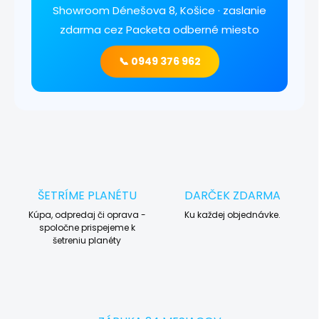
Showroom Dénešova 8, Košice · zaslanie
zdarma cez Packeta odberné miesto
📞 0949 376 962
ŠETRÍME PLANÉTU
DARČEK ZDARMA
Kúpa, odpredaj či oprava -
Ku každej objednávke.
spoločne prispejeme k
šetreniu planéty