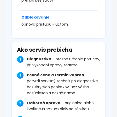
prenos bez straty
Odblokovanie
obnova prístupu k účtom
Ako servis prebieha
Diagnostika
– presné určenie poruchy,
pri vykonaní opravy zdarma.
Pevná cena a termín vopred
–
potvrdí servisný technik po diagnostike,
bez skrytých poplatkov. Bez vášho
odsúhlasenia nezačíname.
Odborná oprava
– originálne alebo
kvalitné Premium diely so zárukou.