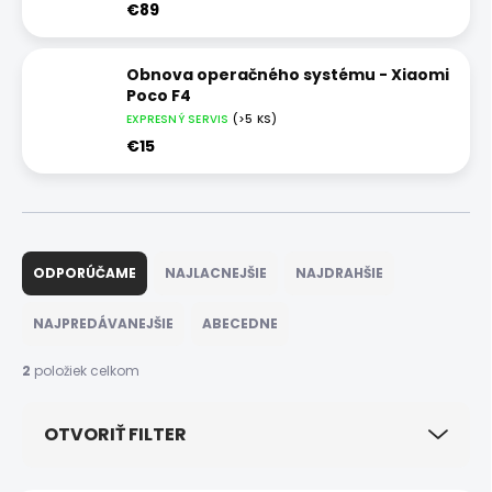
€89
Obnova operačného systému - Xiaomi
Poco F4
EXPRESNÝ SERVIS
(>5 KS)
€15
R
a
ODPORÚČAME
NAJLACNEJŠIE
NAJDRAHŠIE
d
e
NAJPREDÁVANEJŠIE
ABECEDNE
n
i
2
položiek celkom
e
p
OTVORIŤ FILTER
r
o
d