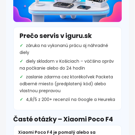
Prečo servis v iguru.sk
záruka na vykonanú prácu aj náhradné
diely
diely skladom v Košiciach – väčšina opráv
na počkanie alebo do 24 hodín
zaslanie zdarma cez ktorékoľvek Packeta
odberné miesto (predplatený kód) alebo
vlastnou prepravou
4,8/5 z 200+ recenzií na Google a Heureka
Časté otázky – Xiaomi Poco F4
Xiaomi Poco F4 je pomalý alebo sa