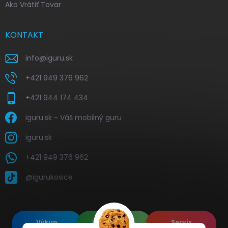
Ako Vrátiť Tovar
KONTAKT
info
@
iguru.sk
+421 949 376 962
+421 944 174 434
iguru.sk - Váš mobilný guru
iguru.sk
+421 949 376 962
@igurukosice
Výkup
Renovované
Servis