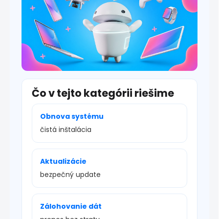
s
u
Čo v tejto kategórii riešime
Obnova systému
čistá inštalácia
Aktualizácie
bezpečný update
Zálohovanie dát