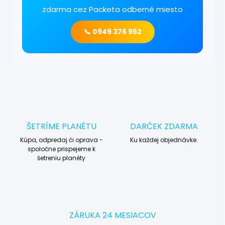
zdarma cez Packeta odberné miesto
📞 0949 376 962
ŠETRÍME PLANÉTU
DARČEK ZDARMA
Kúpa, odpredaj či oprava -
Ku každej objednávke.
spoločne prispejeme k
šetreniu planéty
ZÁRUKA 24 MESIACOV