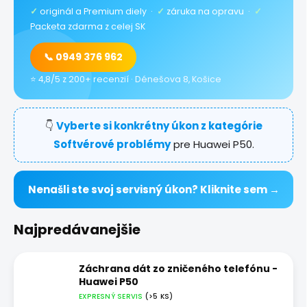
✓
originál a Premium diely ·
✓
záruka na opravu ·
✓
Packeta zdarma z celej SK
📞 0949 376 962
⭐ 4,8/5 z 200+ recenzií · Dénešova 8, Košice
👇
Vyberte si konkrétny úkon z kategórie
Softvérové problémy
pre Huawei P50.
Nenašli ste svoj servisný úkon? Kliknite sem →
Najpredávanejšie
Záchrana dát zo zničeného telefónu -
Huawei P50
EXPRESNÝ SERVIS
(>5 KS)