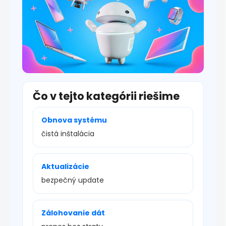
s
u
Čo v tejto kategórii riešime
Obnova systému
čistá inštalácia
Aktualizácie
bezpečný update
Zálohovanie dát