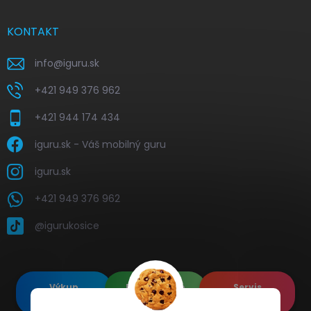
KONTAKT
info
@
iguru.sk
+421 949 376 962
+421 944 174 434
iguru.sk - Váš mobilný guru
iguru.sk
+421 949 376 962
@igurukosice
Výkup
Renovované
Servis
elektroniky
Apple's
elektroniky