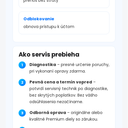
prenos bez straty
Odblokovanie
obnova prístupu k účtom
Ako servis prebieha
Diagnostika
– presné určenie poruchy,
pri vykonaní opravy zdarma.
Pevná cena a termín vopred
–
potvrdí servisný technik po diagnostike,
bez skrytých poplatkov. Bez vášho
odsúhlasenia nezačíname.
Odborná oprava
– originálne alebo
kvalitné Premium diely so zárukou.