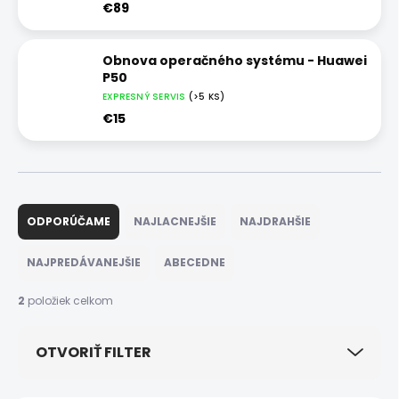
€89
Obnova operačného systému - Huawei
P50
EXPRESNÝ SERVIS
(>5 KS)
€15
R
a
ODPORÚČAME
NAJLACNEJŠIE
NAJDRAHŠIE
d
e
NAJPREDÁVANEJŠIE
ABECEDNE
n
i
2
položiek celkom
e
p
OTVORIŤ FILTER
r
o
d