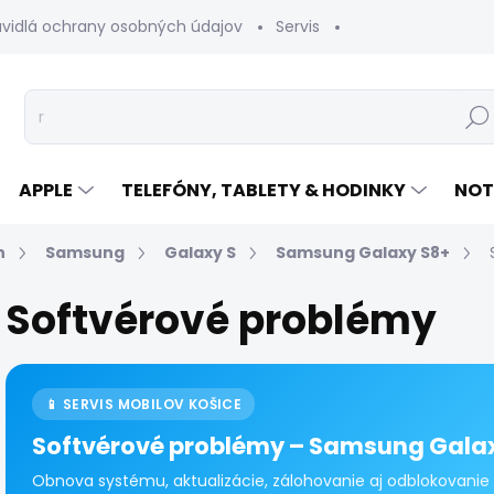
avidlá ochrany osobných údajov
Servis
Vrátenie tovaru
Hľad
APPLE
TELEFÓNY, TABLETY & HODINKY
NOT
n
Samsung
Galaxy S
Samsung Galaxy S8+
Softvérové problémy
📱 SERVIS MOBILOV KOŠICE
Softvérové problémy – Samsung Gala
Obnova systému, aktualizácie, zálohovanie aj odblokovanie 