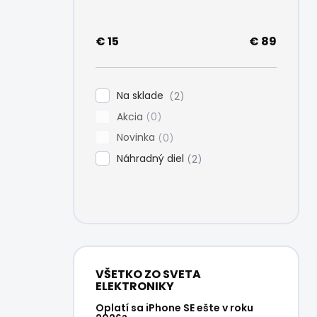
e
l
€
15
€
89
Na sklade
2
Akcia
0
Novinka
0
Náhradný diel
2
VŠETKO ZO SVETA
ELEKTRONIKY
Oplatí sa iPhone SE ešte v roku