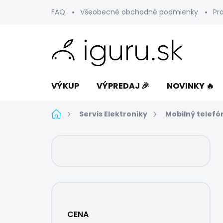
Prejsť
FAQ
Všeobecné obchodné podmienky
Pr
na
obsah
VÝKUP
VÝPREDAJ 🎉
NOVINKY 🔥
Domov
Servis Elektroniky
Mobilný telefó
B
o
č
n
ý
p
a
CENA
n