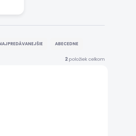
NAJPREDÁVANEJŠIE
ABECEDNE
2
položiek celkom
S0047
 SERVIS