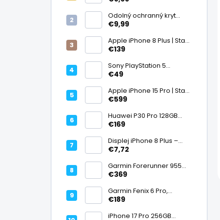
displej
Odolný ochranný kryt
transparentný
€9,99
Apple iPhone 8 Plus | Stav:
Vynikajúci – A
€139
Sony PlayStation 5
DualSense bezdrôtový
€49
ovládač, White | Stav:
Vynikajúci – A
Apple iPhone 15 Pro | Stav:
Vynikajúci – A
€599
Huawei P30 Pro 128GB
Black, Kirin 980, Leica 40
€169
Mpx + 5× optický zoom,
6,47" OLED, IP68 | Stav:
Displej iPhone 8 Plus –
Vynikajúci – A
PREMIUM (lcd)
€7,72
Garmin Forerunner 955
Black, multisport GPS
€369
hodinky, mapy, AMOLED,
batéria 15 dní, ECG,
Garmin Fenix 6 Pro,
ClimbPro
multisport GPS hodinky s
€189
mapami, Pulse Ox, hudba,
batéria až 14 dní, 100m WR
iPhone 17 Pro 256GB