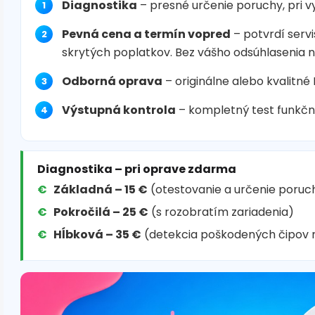
Diagnostika
– presné určenie poruchy, pri 
Pevná cena a termín vopred
– potvrdí servi
skrytých poplatkov. Bez vášho odsúhlasenia 
Odborná oprava
– originálne alebo kvalitné
Výstupná kontrola
– kompletný test funkčn
Diagnostika – pri oprave zdarma
Základná – 15 €
(otestovanie a určenie poruc
Pokročilá – 25 €
(s rozobratím zariadenia)
Hĺbková – 35 €
(detekcia poškodených čipov 