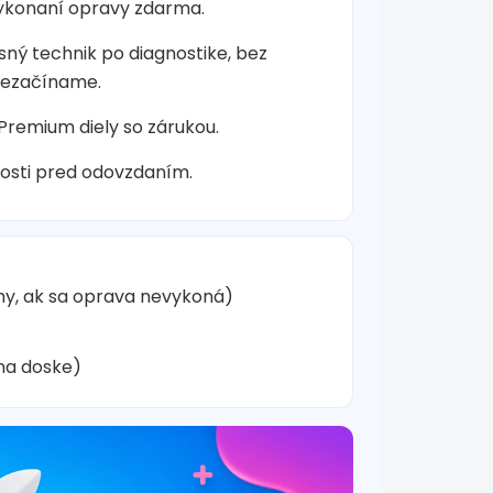
vykonaní opravy zdarma.
sný technik po diagnostike, bez
nezačíname.
 Premium diely so zárukou.
osti pred odovzdaním.
hy, ak sa oprava nevykoná)
na doske)