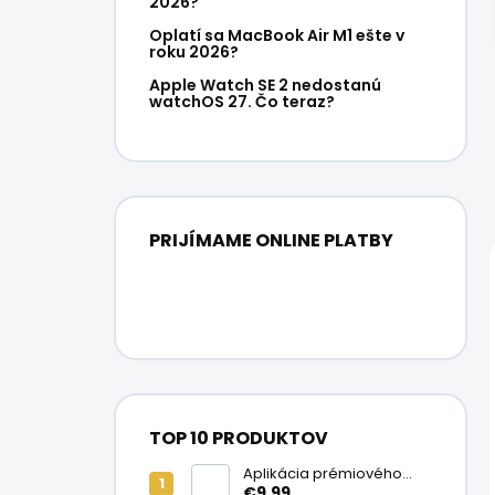
2026?
Oplatí sa MacBook Air M1 ešte v
roku 2026?
Apple Watch SE 2 nedostanú
watchOS 27. Čo teraz?
PRIJÍMAME ONLINE PLATBY
TOP 10 PRODUKTOV
Aplikácia prémiového
ochranného skla na
€9,99