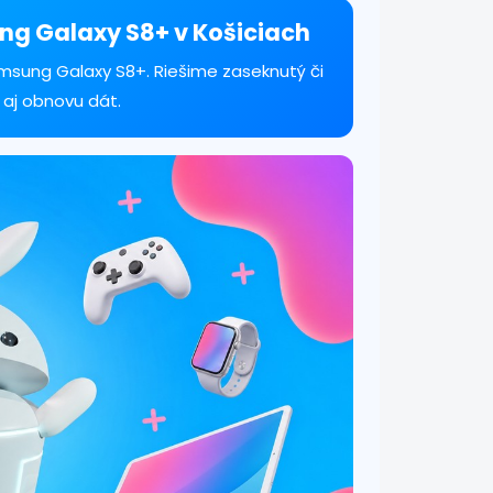
ng Galaxy S8+ v Košiciach
msung Galaxy S8+. Riešime zaseknutý či
 aj obnovu dát.