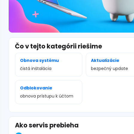
Čo v tejto kategórii riešime
Obnova systému
Aktualizácie
čistá inštalácia
bezpečný update
Odblokovanie
obnova prístupu k účtom
Ako servis prebieha