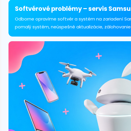
á
d
Softvérové problémy – servis Samsu
a
c
Odborne opravíme softvér a systém na zariadení Sa
i
pomalý systém, neúspešné aktualizácie, zálohovanie
e
p
r
v
k
y
v
ý
p
i
s
u