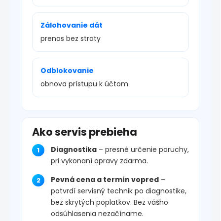
Zálohovanie dát
prenos bez straty
Odblokovanie
obnova prístupu k účtom
Ako servis prebieha
Diagnostika
– presné určenie poruchy,
pri vykonaní opravy zdarma.
Pevná cena a termín vopred
–
potvrdí servisný technik po diagnostike,
bez skrytých poplatkov. Bez vášho
odsúhlasenia nezačíname.