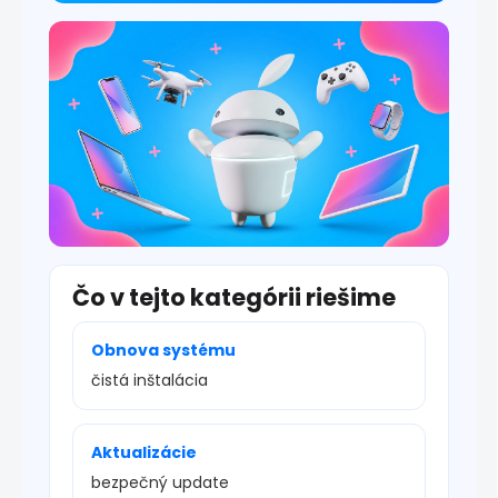
i
s
u
Čo v tejto kategórii riešime
Obnova systému
čistá inštalácia
Aktualizácie
bezpečný update