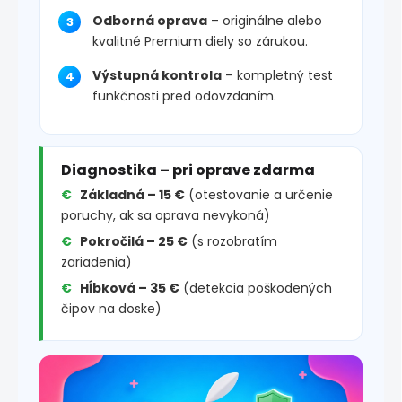
Odborná oprava
– originálne alebo
kvalitné Premium diely so zárukou.
Výstupná kontrola
– kompletný test
funkčnosti pred odovzdaním.
Diagnostika – pri oprave zdarma
Základná – 15 €
(otestovanie a určenie
poruchy, ak sa oprava nevykoná)
Pokročilá – 25 €
(s rozobratím
zariadenia)
Hĺbková – 35 €
(detekcia poškodených
čipov na doske)