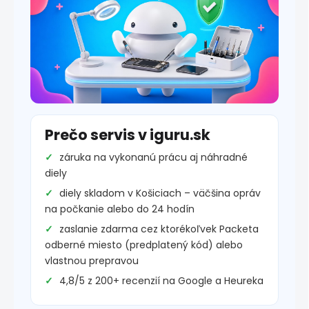
Prečo servis v iguru.sk
záruka na vykonanú prácu aj náhradné
diely
diely skladom v Košiciach – väčšina opráv
na počkanie alebo do 24 hodín
zaslanie zdarma cez ktorékoľvek Packeta
odberné miesto (predplatený kód) alebo
vlastnou prepravou
4,8/5 z 200+ recenzií na Google a Heureka