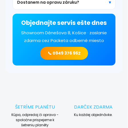
Dostanem na opravu záruku?
Objednajte servis ešte dnes
Showroom Dénešova 8, Košice · zaslanie
zdarma cez Packeta odberné miesto
📞 0949 376 962
ŠETRÍME PLANÉTU
DARČEK ZDARMA
Kúpa, odpredaj či oprava -
Ku každej objednávke.
spoločne prispejeme k
šetreniu planéty