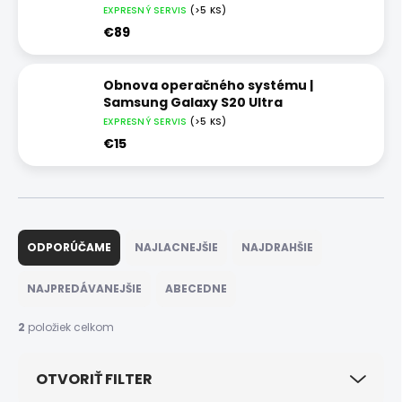
EXPRESNÝ SERVIS
(>5 KS)
€89
Obnova operačného systému |
Samsung Galaxy S20 Ultra
EXPRESNÝ SERVIS
(>5 KS)
€15
R
a
ODPORÚČAME
NAJLACNEJŠIE
NAJDRAHŠIE
d
e
NAJPREDÁVANEJŠIE
ABECEDNE
n
i
2
položiek celkom
e
p
OTVORIŤ FILTER
r