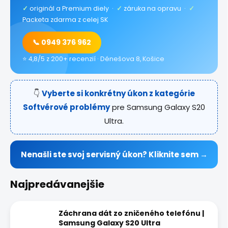
✓
originál a Premium diely ·
✓
záruka na opravu ·
✓
Packeta zdarma z celej SK
📞 0949 376 962
⭐ 4,8/5 z 200+ recenzií · Dénešova 8, Košice
👇
Vyberte si konkrétny úkon z kategórie
Softvérové problémy
pre Samsung Galaxy S20
Ultra.
Nenašli ste svoj servisný úkon? Kliknite sem →
Najpredávanejšie
Záchrana dát zo zničeného telefónu |
Samsung Galaxy S20 Ultra