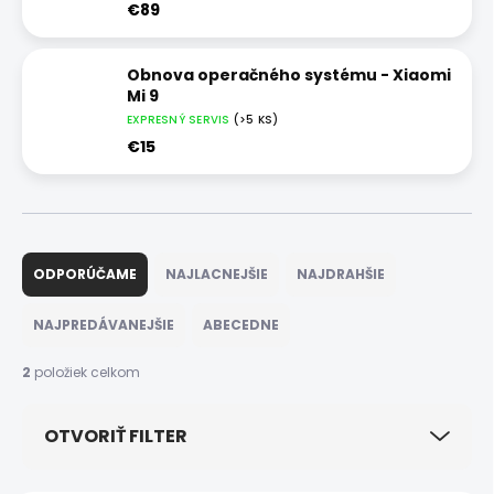
€89
Obnova operačného systému - Xiaomi
Mi 9
EXPRESNÝ SERVIS
(>5 KS)
€15
R
a
ODPORÚČAME
NAJLACNEJŠIE
NAJDRAHŠIE
d
e
NAJPREDÁVANEJŠIE
ABECEDNE
n
i
2
položiek celkom
e
p
OTVORIŤ FILTER
r
o
d