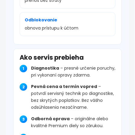
prenos bez straty
Odblokovanie
obnova prístupu k účtom
Ako servis prebieha
Diagnostika
– presné určenie poruchy,
pri vykonaní opravy zdarma.
Pevná cena a termín vopred
–
potvrdí servisný technik po diagnostike,
bez skrytých poplatkov. Bez vášho
odsúhlasenia nezačíname.
Odborná oprava
– originálne alebo
kvalitné Premium diely so zárukou.