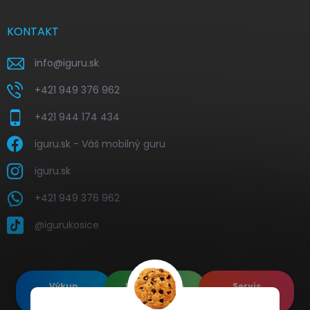
KONTAKT
info
@
iguru.sk
+421 949 376 962
+421 944 174 434
iguru.sk - Váš mobilný guru
iguru.sk
+421 949 376 962
@igurukosice
Výkup
Renovované
Servis
elektroniky
Apple's
elektroniky