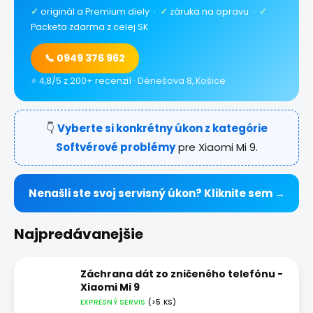
✓
originál a Premium diely ·
✓
záruka na opravu ·
✓
Packeta zdarma z celej SK
📞 0949 376 962
⭐ 4,8/5 z 200+ recenzií · Dénešova 8, Košice
👇
Vyberte si konkrétny úkon z kategórie
Softvérové problémy
pre Xiaomi Mi 9.
Nenašli ste svoj servisný úkon? Kliknite sem →
Najpredávanejšie
Záchrana dát zo zničeného telefónu -
Xiaomi Mi 9
EXPRESNÝ SERVIS
(>5 KS)