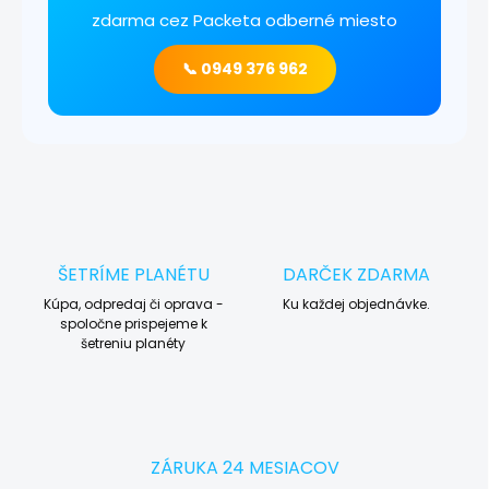
zdarma cez Packeta odberné miesto
📞 0949 376 962
ŠETRÍME PLANÉTU
DARČEK ZDARMA
Kúpa, odpredaj či oprava -
Ku každej objednávke.
spoločne prispejeme k
šetreniu planéty
ZÁRUKA 24 MESIACOV