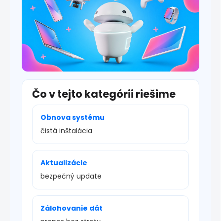
s
u
Čo v tejto kategórii riešime
Obnova systému
čistá inštalácia
Aktualizácie
bezpečný update
Zálohovanie dát