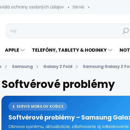
avidlá ochrany osobných údajov
Servis
Vrátenie tovaru
Hľad
APPLE
TELEFÓNY, TABLETY & HODINKY
NOT
n
Samsung
Galaxy Z Fold
Samsung Galaxy Z Fo
Softvérové problémy
📱 SERVIS MOBILOV KOŠICE
Softvérové problémy – Samsung Galax
Obnova systému, aktualizácie, zálohovanie aj odblokovanie 