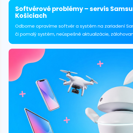
á
d
Softvérové problémy – servis Samsu
a
Košiciach
c
i
Odborne opravíme softvér a systém na zariadení Sam
e
či pomalý systém, neúspešné aktualizácie, zálohovan
p
r
v
k
y
v
ý
p
i
s
u