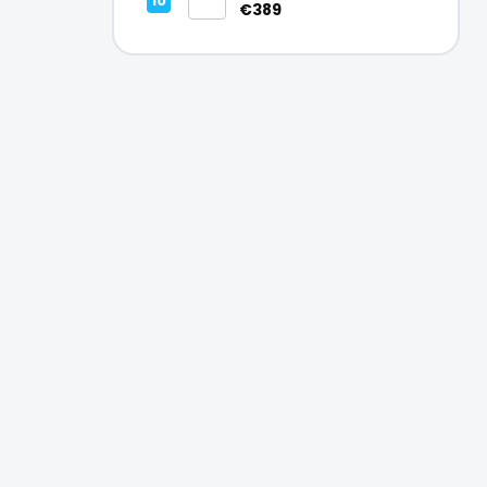
Vynikajúci – A
€389