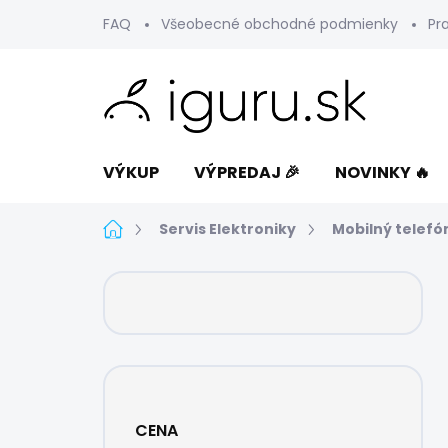
Prejsť
FAQ
Všeobecné obchodné podmienky
Pr
na
obsah
VÝKUP
VÝPREDAJ 🎉
NOVINKY 🔥
Domov
Servis Elektroniky
Mobilný telefó
B
o
č
n
ý
p
a
CENA
n