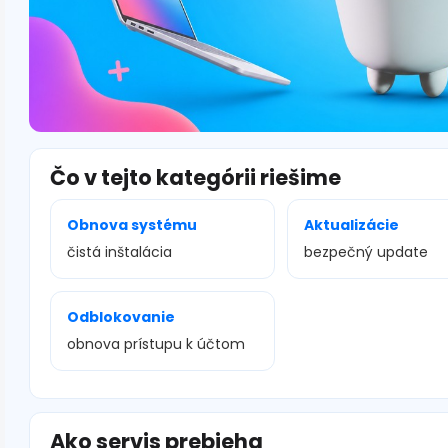
Čo v tejto kategórii riešime
Obnova systému
Aktualizácie
čistá inštalácia
bezpečný update
Odblokovanie
obnova prístupu k účtom
Ako servis prebieha