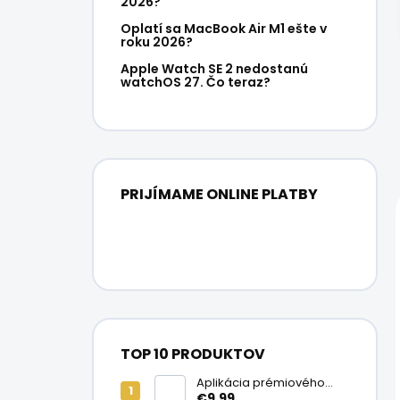
2026?
Oplatí sa MacBook Air M1 ešte v
roku 2026?
Apple Watch SE 2 nedostanú
watchOS 27. Čo teraz?
PRIJÍMAME ONLINE PLATBY
TOP 10 PRODUKTOV
Aplikácia prémiového
ochranného skla na
€9,99