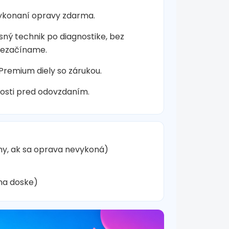
vykonaní opravy zdarma.
sný technik po diagnostike, bez
nezačíname.
 Premium diely so zárukou.
osti pred odovzdaním.
hy, ak sa oprava nevykoná)
na doske)