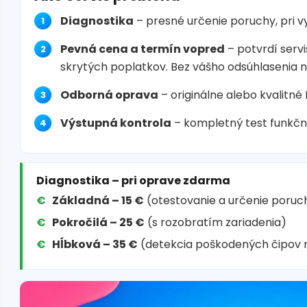
Diagnostika
– presné určenie poruchy, pri 
Pevná cena a termín vopred
– potvrdí servi
skrytých poplatkov. Bez vášho odsúhlasenia 
Odborná oprava
– originálne alebo kvalitné
Výstupná kontrola
– kompletný test funkčn
Diagnostika – pri oprave zdarma
Základná – 15 €
(otestovanie a určenie poruc
Pokročilá – 25 €
(s rozobratím zariadenia)
Hĺbková – 35 €
(detekcia poškodených čipov 