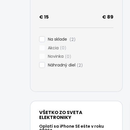
e
l
€
15
€
89
Na sklade
2
Akcia
0
Novinka
0
Náhradný diel
2
VŠETKO ZO SVETA
ELEKTRONIKY
Oplatí sa iPhone SE ešte v roku