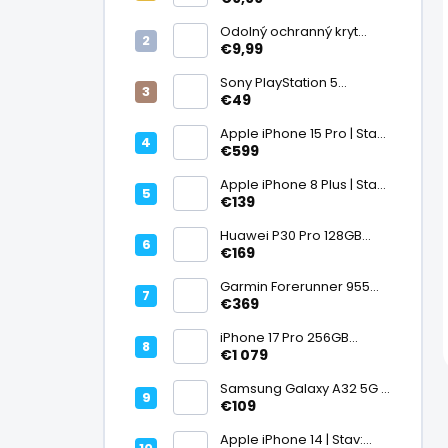
displej
Odolný ochranný kryt
transparentný
€9,99
Sony PlayStation 5
DualSense bezdrôtový
€49
ovládač, White | Stav:
Vynikajúci – A
Apple iPhone 15 Pro | Stav:
Vynikajúci – A
€599
Apple iPhone 8 Plus | Stav:
Vynikajúci – A
€139
Huawei P30 Pro 128GB
Black, Kirin 980, Leica 40
€169
Mpx + 5× optický zoom,
6,47" OLED, IP68 | Stav:
Garmin Forerunner 955
Vynikajúci – A
Black, multisport GPS
€369
hodinky, mapy, AMOLED,
batéria 15 dní, ECG,
iPhone 17 Pro 256GB
ClimbPro
Cosmic Orange | Stav:
€1 079
Ako nový – A+
Samsung Galaxy A32 5G |
Stav: Vynikajúci – A
€109
Apple iPhone 14 | Stav: