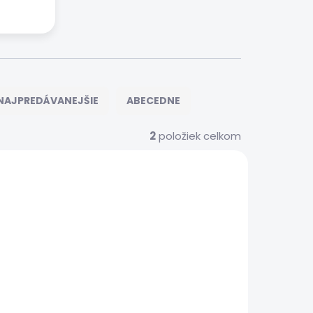
NAJPREDÁVANEJŠIE
ABECEDNE
2
položiek celkom
ER0262
 SERVIS