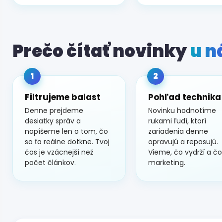
Prečo čítať novinky
u n
1
2
Filtrujeme balast
Pohľad technika
Denne prejdeme
Novinku hodnotíme
desiatky správ a
rukami ľudí, ktorí
napíšeme len o tom, čo
zariadenia denne
sa ťa reálne dotkne. Tvoj
opravujú a repasujú.
čas je vzácnejší než
Vieme, čo vydrží a čo
počet článkov.
marketing.