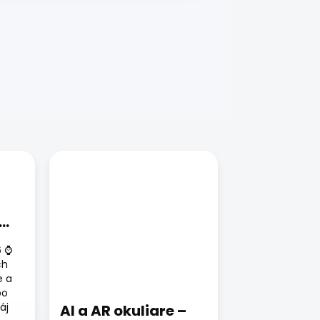
6 ⌚
ch
e a
bo
áj
AI a AR okuliare –