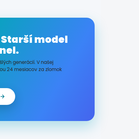
 Starší model
nel.
lých generácií. V našej
kou 24 mesiacov za zlomok