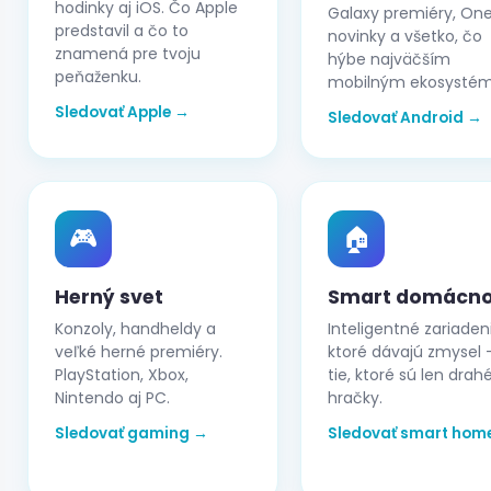
hodinky aj iOS. Čo Apple
Galaxy premiéry, One
predstavil a čo to
novinky a všetko, čo
znamená pre tvoju
hýbe najväčším
peňaženku.
mobilným ekosysté
Sledovať Apple →
Sledovať Android →
🎮
🏠
Herný svet
Smart domácno
Konzoly, handheldy a
Inteligentné zariaden
veľké herné premiéry.
ktoré dávajú zmysel 
PlayStation, Xbox,
tie, ktoré sú len drah
Nintendo aj PC.
hračky.
Sledovať gaming →
Sledovať smart hom