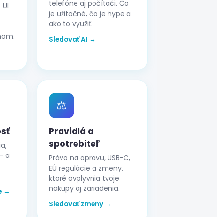
telefóne aj počítači. Čo
 UI
je užitočné, čo je hype a
ako to využiť.
mom.
Sledovať AI →
⚖️
sť
Pravidlá a
spotrebiteľ
ia,
— a
Právo na opravu, USB-C,
é
EÚ regulácie a zmeny,
ktoré ovplyvnia tvoje
nákupy aj zariadenia.
e →
Sledovať zmeny →