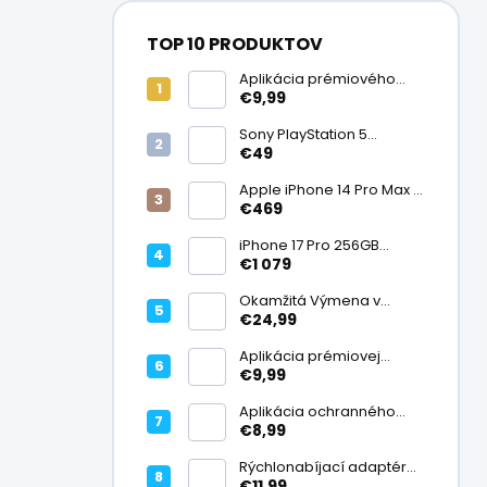
TOP 10 PRODUKTOV
Aplikácia prémiového
ochranného skla na
€9,99
displej
Sony PlayStation 5
DualSense bezdrôtový
€49
ovládač, White | Stav:
Vynikajúci – A
Apple iPhone 14 Pro Max |
Stav: Vynikajúci – A
€469
iPhone 17 Pro 256GB
Cosmic Orange | Stav:
€1 079
Ako nový – A+
Okamžitá Výmena v
Záruke
€24,99
Aplikácia prémiovej
tvrdenej fólie na displej
€9,99
Aplikácia ochranného
skla na fotoaparát
€8,99
Rýchlonabíjací adaptér
20W USB-C
€11,99