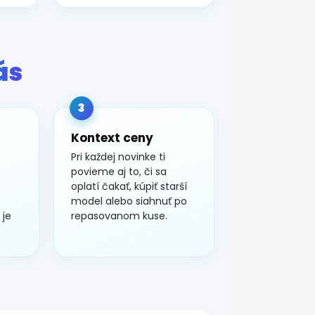
ás
3
Kontext ceny
Pri každej novinke ti
povieme aj to, či sa
oplatí čakať, kúpiť starší
model alebo siahnuť po
 je
repasovanom kuse.