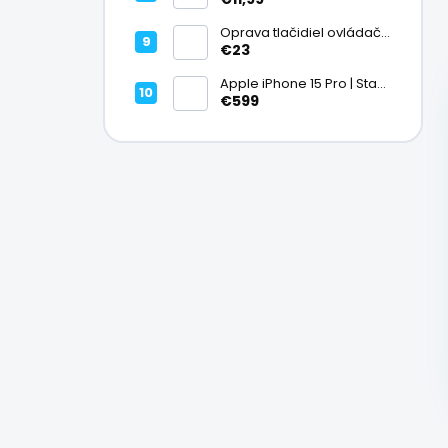
Oprava tlačidiel ovládača
| PlayStation
€23
Apple iPhone 15 Pro | Stav:
Vynikajúci – A
€599