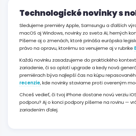
Technologické novinky s n
Sledujeme premiéry Apple, Samsungu a ďalších výrob
macOS aj Windows, novinky zo sveta AI, herných kon
Píšeme aj o zmenách, ktoré prináša európska legis
právo na opravu, ktorému sa venujeme aj v rubrike
Každú novinku zasadzujeme do praktického kontex
zariadenie, či sa oplatí upgrade a kedy nová generá
premiérach býva najlepší čas na kúpu repasovanéh
recenzie
, kde novinky staviame proti overeným mo
Chceš vedieť, či tvoj iPhone dostane novú verziu iO
podporu? Aj o konci podpory píšeme na rovinu — v
zariadením ďalej.