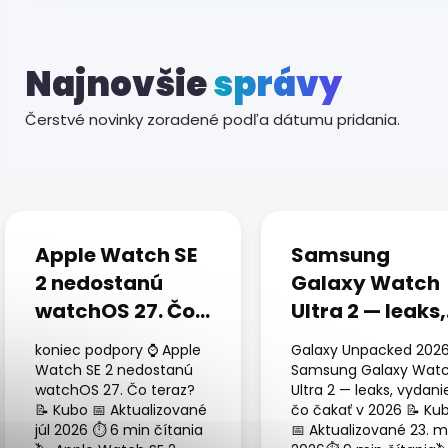
Najnovšie
správy
Čerstvé novinky zoradené podľa dátumu pridania.
V
ý
p
i
Apple Watch SE
Samsung
s
2 nedostanú
Galaxy Watch
č
watchOS 27. Čo
Ultra 2 — leaks,
l
á
teraz?
vydanie a čo
koniec podpory ⌚ Apple
Galaxy Unpacked 202
n
čakať v 2026
Watch SE 2 nedostanú
Samsung Galaxy Wat
k
watchOS 27. Čo teraz?
Ultra 2 — leaks, vydani
o
📝 Kubo 📅 Aktualizované
čo čakať v 2026 📝 Ku
v
júl 2026 ⏱ 6 min čítania
📅 Aktualizované 23. m