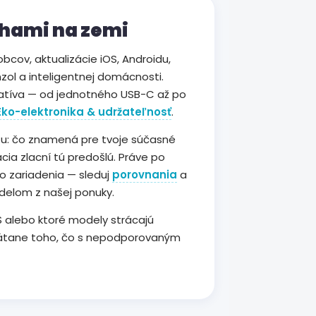
ohami na zemi
cov, aktualizácie iOS, Androidu,
zol a inteligentnej domácnosti.
latíva — od jednotného USB-C až po
Eko-elektronika & udržateľnosť
.
tu: čo znamená pre tvoje súčasné
cia zlacní tú predošlú. Práve po
o zariadenia — sleduj
porovnania
a
delom z našej ponuky.
S alebo ktoré modely strácajú
rátane toho, čo s nepodporovaným