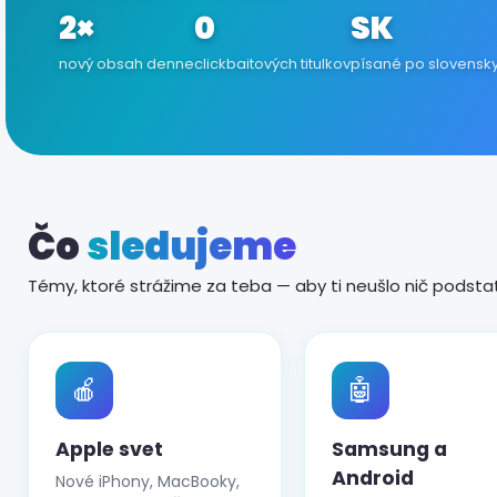
2×
0
SK
nový obsah denne
clickbaitových titulkov
písané po slovensk
Čo
sledujeme
Témy, ktoré strážime za teba — aby ti neušlo nič podsta
🍎
🤖
Apple svet
Samsung a
Android
Nové iPhony, MacBooky,