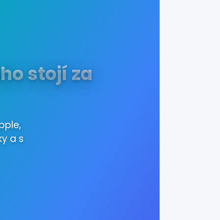
oho stojí za
pple,
ky a s