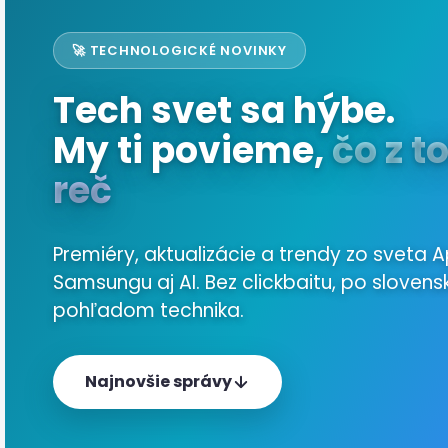
🚀 TECHNOLOGICKÉ NOVINKY
Tech svet sa hýbe.
My ti povieme,
čo z t
reč
Premiéry, aktualizácie a trendy zo sveta A
Samsungu aj AI. Bez clickbaitu, po slovens
pohľadom technika.
Najnovšie správy