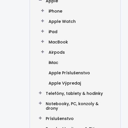
Apple
e
l
iPhone
Apple Watch
iPad
MacBook
Airpods
iMac
Apple Príslušenstvo
Apple Výpredaj
Telefóny, tablety & hodinky
Notebooky, PC, konzoly &
drony
Príslušenstvo