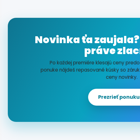
Novinka ťa zaujala?
práve zlac
Po každej premiére klesajú ceny predoš
ponuke nájdeš repasované kúsky so záru
ceny novinky.
Prezrieť ponuku