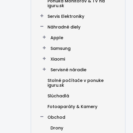
Ponuka Monitorov & TV na
iguru.sk
Servis Elektroniky
Náhradné diely
Apple
Samsung
Xiaomi
Servisné náradie
Stolné počítače v ponuke
iguru.sk
Slúchadlá
Fotoaparáty & Kamery
Obchod
Drony