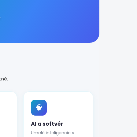
y
tné.
🧠
AI a softvér
Umelá inteligencia v