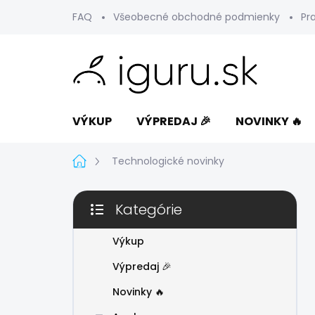
Prejsť
FAQ
Všeobecné obchodné podmienky
Pr
na
obsah
VÝKUP
VÝPREDAJ 🎉
NOVINKY 🔥
Domov
Technologické novinky
B
Kategórie
o
Preskočiť
č
kategórie
n
Výkup
ý
Výpredaj 🎉
p
a
Novinky 🔥
n