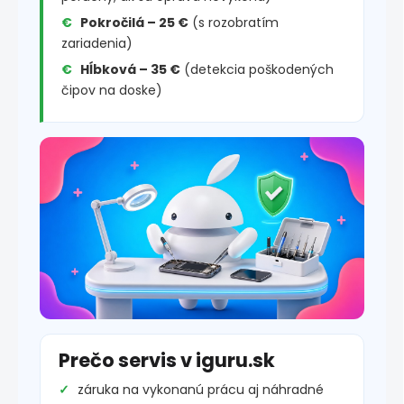
Pokročilá – 25 €
(s rozobratím
zariadenia)
Hĺbková – 35 €
(detekcia poškodených
čipov na doske)
Prečo servis v iguru.sk
záruka na vykonanú prácu aj náhradné