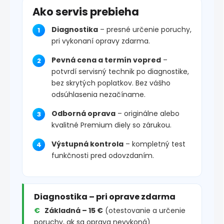
Ako servis prebieha
Diagnostika
– presné určenie poruchy,
pri vykonaní opravy zdarma.
Pevná cena a termín vopred
–
potvrdí servisný technik po diagnostike,
bez skrytých poplatkov. Bez vášho
odsúhlasenia nezačíname.
Odborná oprava
– originálne alebo
kvalitné Premium diely so zárukou.
Výstupná kontrola
– kompletný test
funkčnosti pred odovzdaním.
Diagnostika – pri oprave zdarma
Základná – 15 €
(otestovanie a určenie
poruchy, ak sa oprava nevykoná)