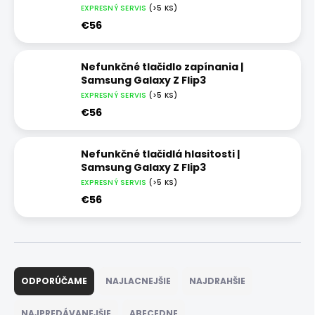
EXPRESNÝ SERVIS
(>5 KS)
€56
Nefunkčné tlačidlo zapínania |
Samsung Galaxy Z Flip3
EXPRESNÝ SERVIS
(>5 KS)
€56
Nefunkčné tlačidlá hlasitosti |
Samsung Galaxy Z Flip3
EXPRESNÝ SERVIS
(>5 KS)
€56
R
a
ODPORÚČAME
NAJLACNEJŠIE
NAJDRAHŠIE
d
e
NAJPREDÁVANEJŠIE
ABECEDNE