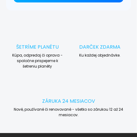
ŠETRÍME PLANÉTU
DARČEK ZDARMA
Kúpa, odpredaj či oprava -
Ku každej objednávke.
spoločne prispejeme k
šetreniu planéty
ZÁRUKA 24 MESIACOV
Nové, používané či renovované - všetko so zárukou 12 až 24
mesiacov.
Z