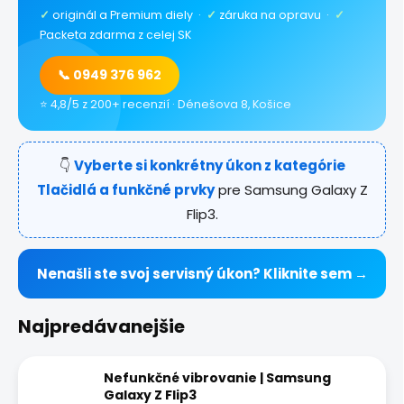
✓
originál a Premium diely ·
✓
záruka na opravu ·
✓
Packeta zdarma z celej SK
📞 0949 376 962
⭐ 4,8/5 z 200+ recenzií · Dénešova 8, Košice
👇
Vyberte si konkrétny úkon z kategórie
Tlačidlá a funkčné prvky
pre Samsung Galaxy Z
Flip3.
Nenašli ste svoj servisný úkon? Kliknite sem →
Najpredávanejšie
Nefunkčné vibrovanie | Samsung
Galaxy Z Flip3