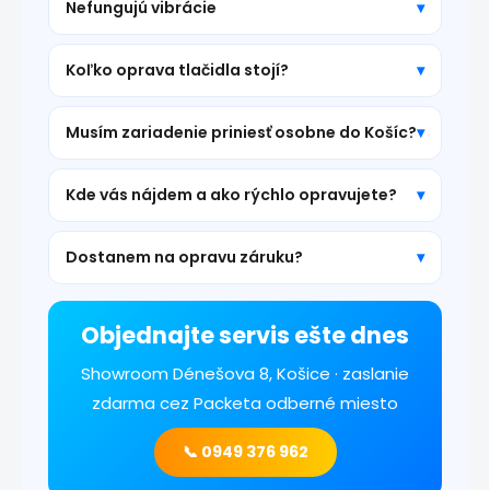
Nefungujú vibrácie
Koľko oprava tlačidla stojí?
Musím zariadenie priniesť osobne do Košíc?
Kde vás nájdem a ako rýchlo opravujete?
Dostanem na opravu záruku?
Objednajte servis ešte dnes
Showroom Dénešova 8, Košice · zaslanie
zdarma cez Packeta odberné miesto
📞 0949 376 962