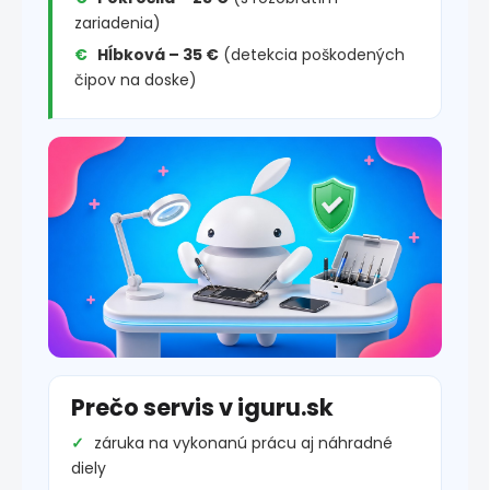
zariadenia)
Hĺbková – 35 €
(detekcia poškodených
čipov na doske)
Prečo servis v iguru.sk
záruka na vykonanú prácu aj náhradné
diely