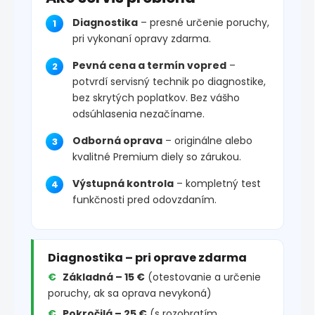
Diagnostika
– presné určenie poruchy,
pri vykonaní opravy zdarma.
Pevná cena a termín vopred
–
potvrdí servisný technik po diagnostike,
bez skrytých poplatkov. Bez vášho
odsúhlasenia nezačíname.
Odborná oprava
– originálne alebo
kvalitné Premium diely so zárukou.
Výstupná kontrola
– kompletný test
funkčnosti pred odovzdaním.
Diagnostika – pri oprave zdarma
Základná – 15 €
(otestovanie a určenie
poruchy, ak sa oprava nevykoná)
Pokročilá – 25 €
(s rozobratím