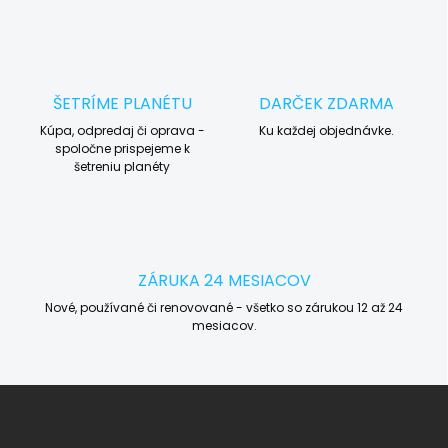
ŠETRÍME PLANÉTU
DARČEK ZDARMA
Kúpa, odpredaj či oprava -
Ku každej objednávke.
spoločne prispejeme k
šetreniu planéty
ZÁRUKA 24 MESIACOV
Nové, používané či renovované - všetko so zárukou 12 až 24
mesiacov.
Z
á
p