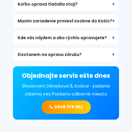
Koľko oprava tlačidla stojí?
Musím zariadenie priniesť osobne do Košíc?
Kde vás nájdem a ako rýchlo opravujete?
Dostanem na opravu záruku?
Objednajte servis ešte dnes
Showroom Dénešova 8, Košice · zaslanie
zdarma cez Packeta odberné miesto
📞 0949 376 962