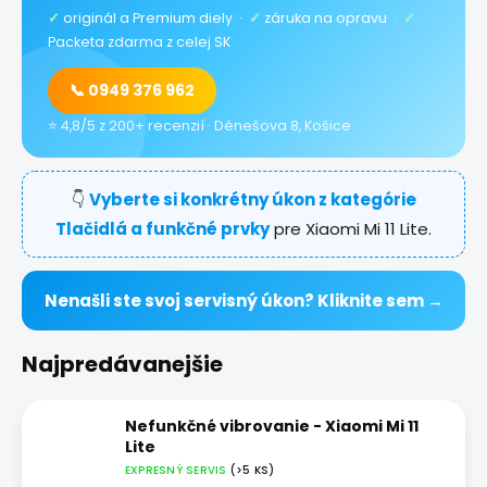
✓
originál a Premium diely ·
✓
záruka na opravu ·
✓
Packeta zdarma z celej SK
📞 0949 376 962
⭐ 4,8/5 z 200+ recenzií · Dénešova 8, Košice
👇
Vyberte si konkrétny úkon z kategórie
Tlačidlá a funkčné prvky
pre Xiaomi Mi 11 Lite.
Nenašli ste svoj servisný úkon? Kliknite sem →
Najpredávanejšie
Nefunkčné vibrovanie - Xiaomi Mi 11
Lite
EXPRESNÝ SERVIS
(>5 KS)