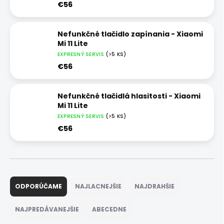
€56
Nefunkčné tlačidlo zapínania - Xiaomi
Mi 11 Lite
EXPRESNÝ SERVIS
(>5 KS)
€56
Nefunkčné tlačidlá hlasitosti - Xiaomi
Mi 11 Lite
EXPRESNÝ SERVIS
(>5 KS)
€56
R
a
ODPORÚČAME
NAJLACNEJŠIE
NAJDRAHŠIE
d
e
NAJPREDÁVANEJŠIE
ABECEDNE
n