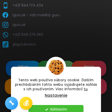
+421 944 174 434
iguru.sk - Váš mobilný guru
iguru.sk
+421 949 376 962
@igurukosice
Výkup
Renovované
Servis
elektroniky
Apple's
elektroniky
Tento web používa súbory cookie. Ďalším
prechádzaním tohto webu vyjadrujete súhlas
Renovované
Doplnkové
Online
Samsung's
Príslušenstvo
Reklamácia
s ich používaním. Viac informácií
tu
.
Nastavenie
🔧
💰
Copyright 2026
iguru.sk
. Všetky práva vyhradené.
Súhlasím