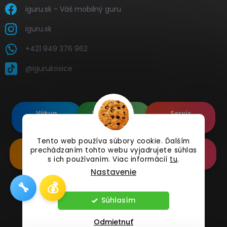
iguru.sk - Váš mobilný guru
iguru.sk
+421 949 376 962
@igurukosice
Výkup
Renovované
Servis
elektroniky
Apple's
elektroniky
Tento web používa súbory cookie. Ďalším
prechádzaním tohto webu vyjadrujete súhlas
Renovované
Doplnkové
Online
Samsung's
Príslušenstvo
Reklamácia
s ich používaním. Viac informácií
tu
.
Nastavenie
🔧
💰
Copyright 2026
iguru.sk
. Všetky práva vyhradené.
Súhlasím
Odmietnuť
Vytvoril Shoptet