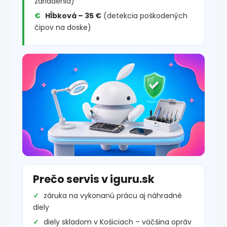
zariadenia)
Hĺbková – 35 €
(detekcia poškodených
čipov na doske)
Prečo servis v iguru.sk
záruka na vykonanú prácu aj náhradné
diely
diely skladom v Košiciach – väčšina opráv