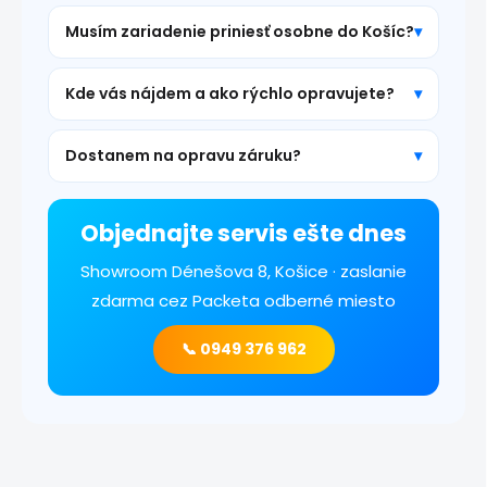
Musím zariadenie priniesť osobne do Košíc?
Kde vás nájdem a ako rýchlo opravujete?
Dostanem na opravu záruku?
Objednajte servis ešte dnes
Showroom Dénešova 8, Košice · zaslanie
zdarma cez Packeta odberné miesto
📞 0949 376 962