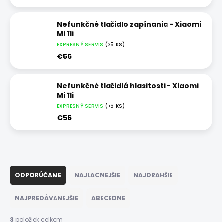
Nefunkčné tlačidlo zapínania - Xiaomi
Mi 11i
EXPRESNÝ SERVIS
(>5 KS)
€56
Nefunkčné tlačidlá hlasitosti - Xiaomi
Mi 11i
EXPRESNÝ SERVIS
(>5 KS)
€56
R
a
ODPORÚČAME
NAJLACNEJŠIE
NAJDRAHŠIE
d
e
NAJPREDÁVANEJŠIE
ABECEDNE
n
i
3
položiek celkom