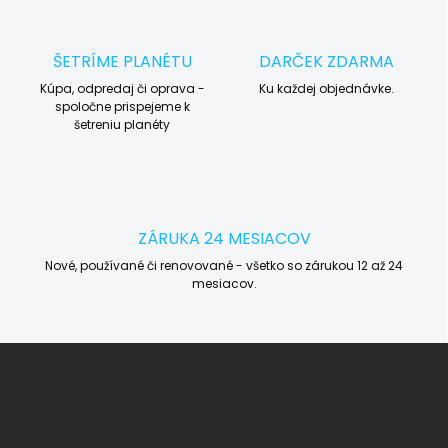
ŠETRÍME PLANÉTU
DARČEK ZDARMA
Kúpa, odpredaj či oprava -
Ku každej objednávke.
spoločne prispejeme k
šetreniu planéty
ZÁRUKA 24 MESIACOV
Nové, používané či renovované - všetko so zárukou 12 až 24
mesiacov.
Z
á
p
ä
t