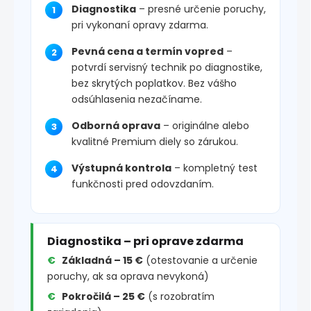
Diagnostika
– presné určenie poruchy,
pri vykonaní opravy zdarma.
Pevná cena a termín vopred
–
potvrdí servisný technik po diagnostike,
bez skrytých poplatkov. Bez vášho
odsúhlasenia nezačíname.
Odborná oprava
– originálne alebo
kvalitné Premium diely so zárukou.
Výstupná kontrola
– kompletný test
funkčnosti pred odovzdaním.
Diagnostika – pri oprave zdarma
Základná – 15 €
(otestovanie a určenie
poruchy, ak sa oprava nevykoná)
Pokročilá – 25 €
(s rozobratím