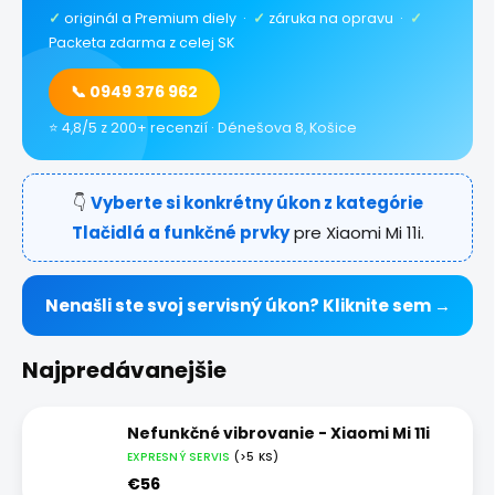
✓
originál a Premium diely ·
✓
záruka na opravu ·
✓
Packeta zdarma z celej SK
📞 0949 376 962
⭐ 4,8/5 z 200+ recenzií · Dénešova 8, Košice
👇
Vyberte si konkrétny úkon z kategórie
Tlačidlá a funkčné prvky
pre Xiaomi Mi 11i.
Nenašli ste svoj servisný úkon? Kliknite sem →
Najpredávanejšie
Nefunkčné vibrovanie - Xiaomi Mi 11i
EXPRESNÝ SERVIS
(>5 KS)
€56