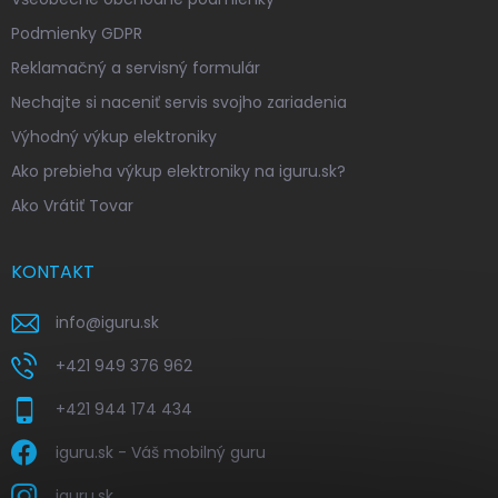
Podmienky GDPR
Reklamačný a servisný formulár
Nechajte si naceniť servis svojho zariadenia
Výhodný výkup elektroniky
Ako prebieha výkup elektroniky na iguru.sk?
Ako Vrátiť Tovar
KONTAKT
info
@
iguru.sk
+421 949 376 962
+421 944 174 434
iguru.sk - Váš mobilný guru
iguru.sk