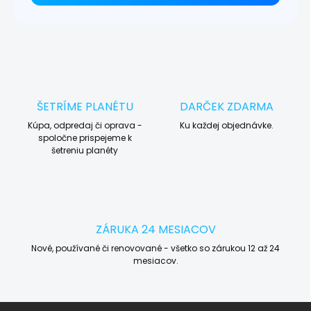
ŠETRÍME PLANÉTU
DARČEK ZDARMA
Kúpa, odpredaj či oprava -
Ku každej objednávke.
spoločne prispejeme k
šetreniu planéty
ZÁRUKA 24 MESIACOV
Nové, používané či renovované - všetko so zárukou 12 až 24
mesiacov.
Z