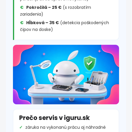
Pokročilá – 25 €
(s rozobratím
zariadenia)
Hĺbková – 35 €
(detekcia poškodených
čipov na doske)
Prečo servis v iguru.sk
záruka na vykonanú prácu aj náhradné