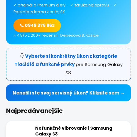
✓
originál a Premium diely ·
✓
záruka na opravu ·
✓
Packeta zdarma z celej SK
📞 0949 376 962
⭐ 4,8/5 z 200+ recenzií · Dénešova 8, Košice
👇
Vyberte si konkrétny úkon z kategórie
Tlačidlá a funkčné prvky
pre Samsung Galaxy
S8.
Nenašli ste svoj servisný úkon? Kliknite sem →
Najpredávanejšie
Nefunkčné vibrovanie | Samsung
Galaxy S8