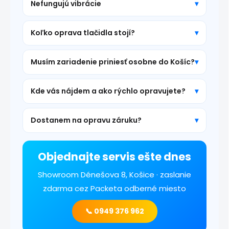
Nefungujú vibrácie
Koľko oprava tlačidla stojí?
Musím zariadenie priniesť osobne do Košíc?
Kde vás nájdem a ako rýchlo opravujete?
Dostanem na opravu záruku?
Objednajte servis ešte dnes
Showroom Dénešova 8, Košice · zaslanie
zdarma cez Packeta odberné miesto
📞 0949 376 962