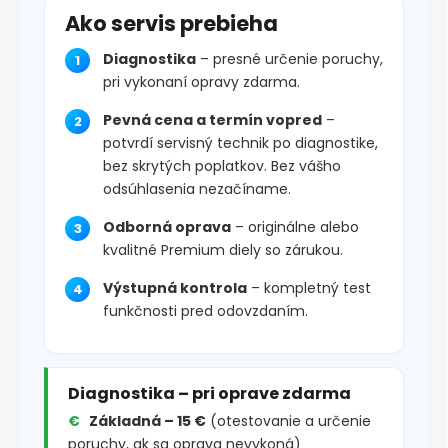
Ako servis prebieha
Diagnostika
– presné určenie poruchy,
pri vykonaní opravy zdarma.
Pevná cena a termín vopred
–
potvrdí servisný technik po diagnostike,
bez skrytých poplatkov. Bez vášho
odsúhlasenia nezačíname.
Odborná oprava
– originálne alebo
kvalitné Premium diely so zárukou.
Výstupná kontrola
– kompletný test
funkčnosti pred odovzdaním.
Diagnostika – pri oprave zdarma
Základná – 15 €
(otestovanie a určenie
poruchy, ak sa oprava nevykoná)