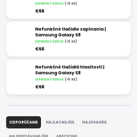
EXPRESNÝ SERVIS
(>5 KS)
€56
Nefunkčné tlačidlo zapínania |
Samsung Galaxy S8
EXPRESNÝ SERVIS
(>5 KS)
€56
Nefunkčné tlačidlá hlasitosti |
Samsung Galaxy S8
EXPRESNÝ SERVIS
(>5 KS)
€56
R
a
ODPORÚČAME
NAJLACNEJŠIE
NAJDRAHŠIE
d
e
NAJPREDÁVANEJŠIE
ABECEDNE