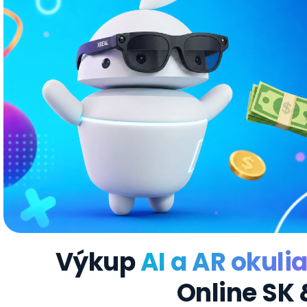
Výkup
AI a AR okuli
Online SK 