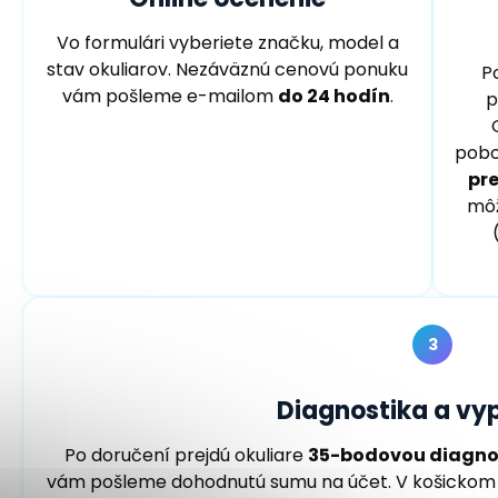
Vo formulári vyberiete značku, model a
stav okuliarov. Nezáväznú cenovú ponuku
P
vám pošleme e-mailom
do 24 hodín
.
p
pobo
pr
môž
3
Diagnostika a vyp
Po doručení prejdú okuliare
35-bodovou diagno
vám pošleme dohodnutú sumu na účet. V košickom 