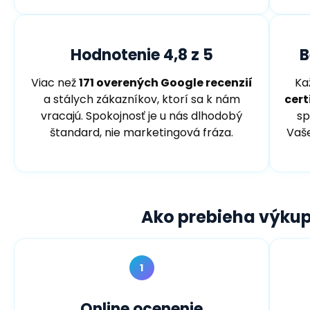
Hodnotenie 4,8 z 5
B
Viac než
171 overených Google recenzií
Ka
a stálych zákazníkov, ktorí sa k nám
cer
vracajú. Spokojnosť je u nás dlhodobý
sp
štandard, nie marketingová fráza.
Vaše
Ako prebieha
výkup
1
Online ocenenie