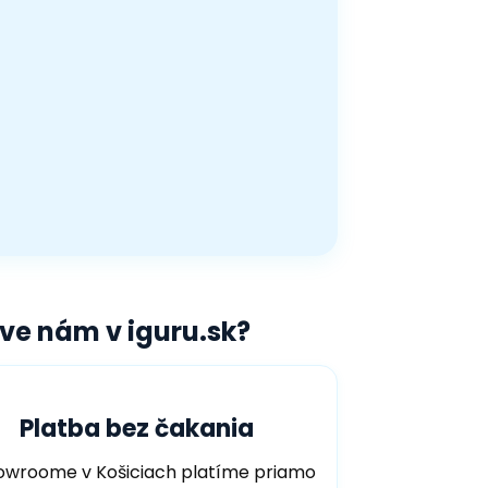
ráve nám v
iguru.sk
?
Platba bez čakania
owroome v Košiciach platíme priamo