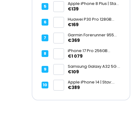
Apple iPhone 8 Plus | Stav:
Vynikajúci – A
€139
Huawei P30 Pro 128GB
Black, Kirin 980, Leica 40
€169
Mpx + 5× optický zoom,
6,47" OLED, IP68 | Stav:
Garmin Forerunner 955
Vynikajúci – A
Black, multisport GPS
€369
hodinky, mapy, AMOLED,
batéria 15 dní, ECG,
iPhone 17 Pro 256GB
ClimbPro
Cosmic Orange | Stav:
€1 079
Ako nový – A+
Samsung Galaxy A32 5G |
Stav: Vynikajúci – A
€109
Apple iPhone 14 | Stav:
Vynikajúci – A
€389