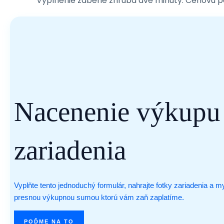
Vyplnenie zaberie zhruba dve minúty. Cenovú 