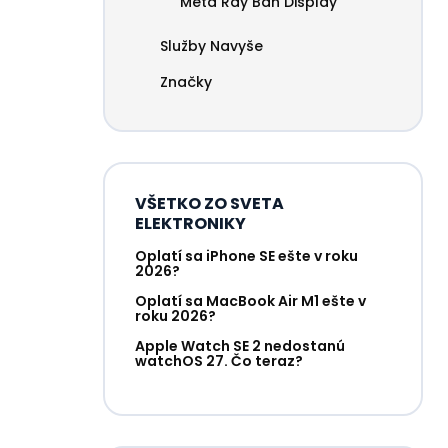
Meta Ray Ban Display
Služby Navyše
Značky
VŠETKO ZO SVETA
ELEKTRONIKY
Oplatí sa iPhone SE ešte v roku
2026?
Oplatí sa MacBook Air M1 ešte v
roku 2026?
Apple Watch SE 2 nedostanú
watchOS 27. Čo teraz?