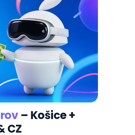
arov
– Košice +
& CZ