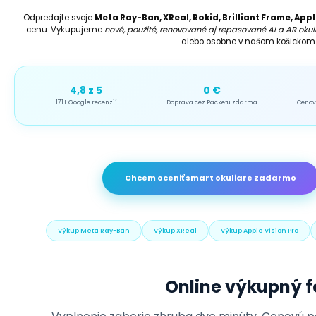
Odpredajte svoje
Meta Ray-Ban, XReal, Rokid, Brilliant Frame, App
cenu. Vykupujeme
nové, použité, renovované aj repasované AI a AR okul
alebo osobne v našom košicko
4,8 z 5
0 €
171+ Google recenzií
Doprava cez Packetu zdarma
Cenov
Chcem oceniť smart okuliare zadarmo
Výkup Meta Ray-Ban
Výkup XReal
Výkup Apple Vision Pro
Online výkupný 