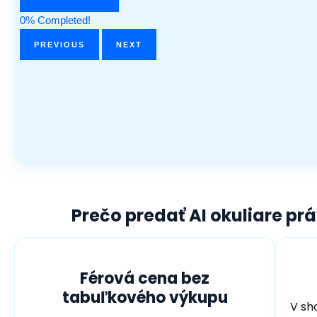
Prečo predať AI okuliare p
Férová cena bez
tabuľkového výkupu
V sh