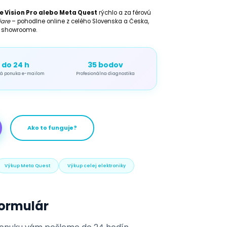
le Vision Pro alebo Meta Quest
rýchlo a za férovú
iare
– pohodlne online z celého Slovenska a Česka,
m showroome.
do 24 h
35 bodov
á ponuka e-mailom
Profesionálna diagnostika
Ako to funguje?
Výkup Meta Quest
Výkup celej elektroniky
formulár