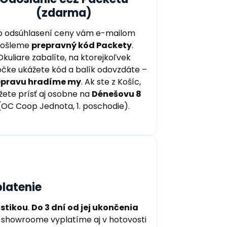
(zdarma)
o odsúhlasení ceny vám e-mailom
ošleme
prepravný kód Packety
.
Okuliare zabalíte, na ktorejkoľvek
čke ukážete kód a balík odovzdáte –
epravu hradíme my
. Ak ste z Košíc,
ete prísť aj osobne na
Dénešovu 8
(OC Coop Jednota, 1. poschodie).
latenie
stikou
.
Do 3 dní od jej ukončenia
showroome vyplatíme aj v hotovosti