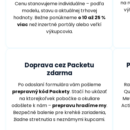
na 
Cenu stanovujeme individuálne – podľa
vý
modelu, stavu a aktuálnej trhovej
hodnoty. Bežne ponúkneme
o 10 až 25 %
viac
než inzertné portály alebo veľkí
výkupcovia.
Doprava cez Packetu
zdarma
Po odoslaní formulára vám pošleme
Ra
prepravný kód Packety
. Stačí ho ukázať
Qu
na ktorejkoľvek pobočke a okuliare
Met
odošlete k nám –
prepravu hradíme my
.
Act
Bezpečné balenie pre krehké zariadenia,
žiadne stretnutia s neznámymi kupcami.