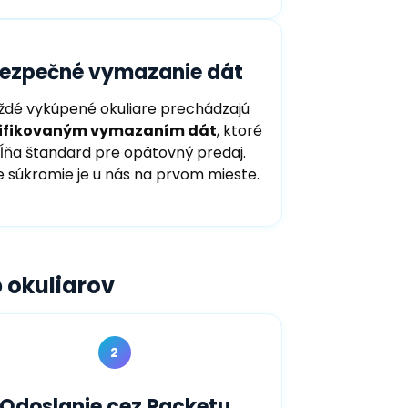
ezpečné vymazanie dát
ždé vykúpené okuliare prechádzajú
tifikovaným vymazaním dát
, ktoré
ĺňa štandard pre opätovný predaj.
 súkromie je u nás na prvom mieste.
 okuliarov
2
Odoslanie cez Packetu