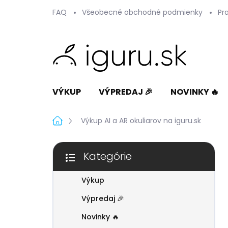
Prejsť
FAQ
Všeobecné obchodné podmienky
Pr
na
obsah
VÝKUP
VÝPREDAJ 🎉
NOVINKY 🔥
Domov
Výkup AI a AR okuliarov na iguru.sk
B
Kategórie
o
Preskočiť
č
kategórie
n
Výkup
ý
p
Výpredaj 🎉
a
n
Novinky 🔥
e