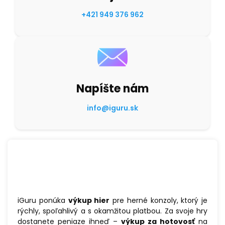
+421 949 376 962
Napíšte nám
info@iguru.sk
Výkup hier za hotovosť alebo
prevodom – okamžitá platba
iGuru ponúka
výkup hier
pre herné konzoly, ktorý je
rýchly, spoľahlivý a s okamžitou platbou. Za svoje hry
dostanete peniaze ihneď –
výkup za hotovosť
na