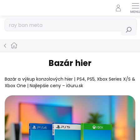
Prejsť
na
obsah
Hľadať
Domov
Bazár hier
Bazár a výkup konzolových hier | PS4, PS5, Xbox Series X/S &
Xbox One | Najlepšie ceny – iGuru.sk