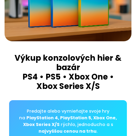
Výkup konzolových hier &
bazár
PS4 • PS5 • Xbox One •
Xbox Series X/S
Predajte alebo vymieňajte svoje hry
na
PlayStation 4, PlayStation 5, Xbox One,
Xbox Series X/S
rýchlo, jednoducho a s
najvyššou cenou na trhu
.