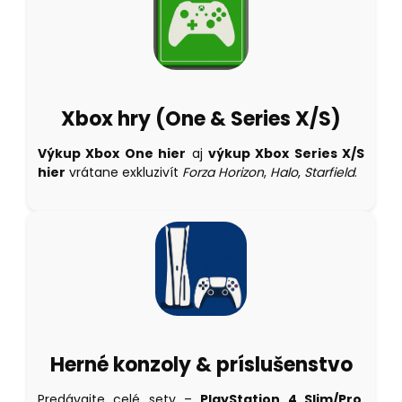
Xbox hry (One & Series X/S)
Výkup Xbox One hier
aj
výkup Xbox Series X/S
hier
vrátane exkluzivít
Forza Horizon
,
Halo
,
Starfield
.
Herné konzoly & príslušenstvo
Predávajte celé sety –
PlayStation 4 Slim/Pro
,