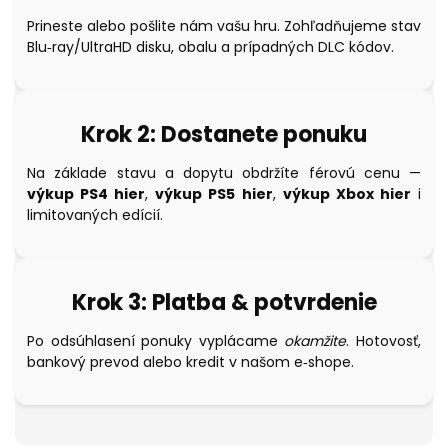
Prineste alebo pošlite nám vašu hru. Zohľadňujeme stav
Blu‑ray/UltraHD disku, obalu a prípadných DLC kódov.
Krok 2: Dostanete ponuku
Na základe stavu a dopytu obdržíte férovú cenu —
výkup PS4 hier
,
výkup PS5 hier
,
výkup Xbox hier
i
limitovaných edícií.
Krok 3: Platba & potvrdenie
Po odsúhlasení ponuky vyplácame
okamžite
. Hotovosť,
bankový prevod alebo kredit v našom e‑shope.