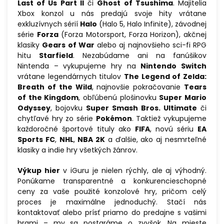
Last of Us Part II
či
Ghost of Tsushima
. Majitelia
Xbox konzol u nás predajú svoje hity vrátane
exkluzívnych sérií
Halo
(Halo 5, Halo Infinite), závodnej
série
Forza
(Forza Motorsport, Forza Horizon), akčnej
klasiky
Gears of War
alebo aj najnovšieho sci-fi RPG
hitu
Starfield
. Nezabúdame ani na fanúšikov
Nintenda – vykupujeme hry na
Nintendo Switch
vrátane legendárnych titulov
The Legend of Zelda:
Breath of the Wild
, najnovšie pokračovanie
Tears
of the Kingdom
, obľúbenú plošinovku
Super Mario
Odyssey
, bojovku
Super Smash Bros. Ultimate
či
chytľavé hry zo série
Pokémon
. Taktiež vykupujeme
každoročné športové tituly ako
FIFA
, novú sériu
EA
Sports FC
,
NHL
,
NBA 2K
a ďalšie, ako aj nesmrteľné
klasiky a indie hry všetkých žánrov.
Výkup hier
v iGuru je nielen rýchly, ale aj výhodný.
Ponúkame transparentné a konkurencieschopné
ceny za vaše použité konzolové hry, pričom celý
proces je maximálne jednoduchý. Stačí nás
kontaktovať alebo prísť priamo do predajne s vašimi
hrami – my sa postaráme o zvyšok. Na mieste