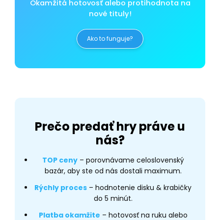
Okamžitá hotovosť alebo protihodnota na
nové tituly!
Ako to funguje?
Prečo predať hry práve u
nás?
TOP ceny
– porovnávame celoslovenský
bazár, aby ste od nás dostali maximum.
Rýchly proces
– hodnotenie disku & krabičky
do 5 minút.
Platba okamžite
– hotovosť na ruku alebo