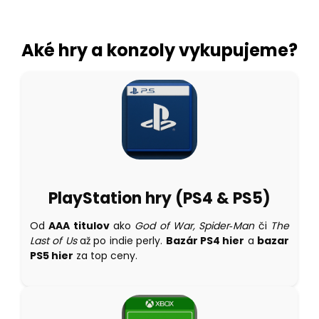
Aké hry a konzoly vykupujeme?
PlayStation hry (PS4 & PS5)
Od
AAA titulov
ako
God of War, Spider‑Man
či
The
Last of Us
až po indie perly.
Bazár PS4 hier
a
bazar
PS5 hier
za top ceny.