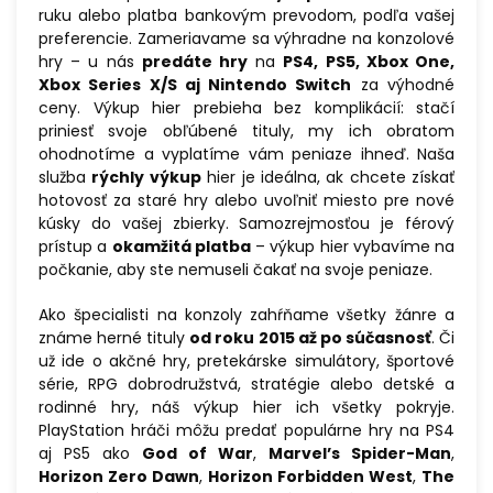
ruku alebo platba bankovým prevodom, podľa vašej
preferencie. Zameriavame sa výhradne na konzolové
hry – u nás
predáte hry
na
PS4, PS5, Xbox One,
Xbox Series X/S aj Nintendo Switch
za výhodné
ceny. Výkup hier prebieha bez komplikácií: stačí
priniesť svoje obľúbené tituly, my ich obratom
ohodnotíme a vyplatíme vám peniaze ihneď. Naša
služba
rýchly výkup
hier je ideálna, ak chcete získať
hotovosť za staré hry alebo uvoľniť miesto pre nové
kúsky do vašej zbierky. Samozrejmosťou je férový
prístup a
okamžitá platba
– výkup hier vybavíme na
počkanie, aby ste nemuseli čakať na svoje peniaze.
Ako špecialisti na konzoly zahŕňame všetky žánre a
známe herné tituly
od roku 2015 až po súčasnosť
. Či
už ide o akčné hry, pretekárske simulátory, športové
série, RPG dobrodružstvá, stratégie alebo detské a
rodinné hry, náš výkup hier ich všetky pokryje.
PlayStation hráči môžu predať populárne hry na PS4
aj PS5 ako
God of War
,
Marvel’s Spider-Man
,
Horizon Zero Dawn
,
Horizon Forbidden West
,
The