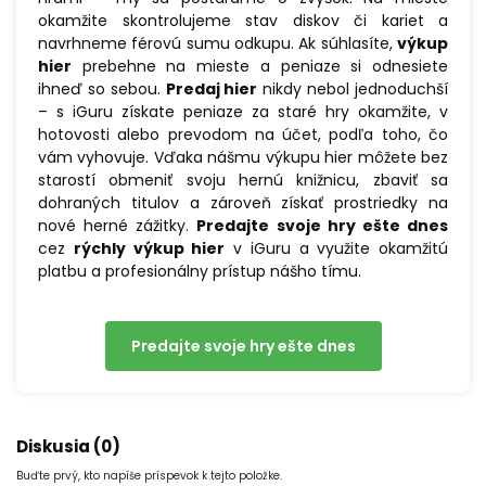
okamžite skontrolujeme stav diskov či kariet a
navrhneme férovú sumu odkupu. Ak súhlasíte,
výkup
hier
prebehne na mieste a peniaze si odnesiete
ihneď so sebou.
Predaj hier
nikdy nebol jednoduchší
– s iGuru získate peniaze za staré hry okamžite, v
hotovosti alebo prevodom na účet, podľa toho, čo
vám vyhovuje. Vďaka nášmu výkupu hier môžete bez
starostí obmeniť svoju hernú knižnicu, zbaviť sa
dohraných titulov a zároveň získať prostriedky na
nové herné zážitky.
Predajte svoje hry ešte dnes
cez
rýchly výkup hier
v iGuru a využite okamžitú
platbu a profesionálny prístup nášho tímu.
Predajte svoje hry ešte dnes
Diskusia (0)
Buďte prvý, kto napíše príspevok k tejto položke.