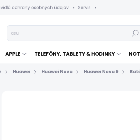
avidlá ochrany osobných údajov
Servis
Vrátenie tovaru
Hľad
APPLE
TELEFÓNY, TABLETY & HODINKY
NOT
n
Huawei
Huawei Nova
Huawei Nova 9
Baté
Neohodnotené
Podrobnosti hodnotenia
€
Jed
EXP
cen
MÔŽ