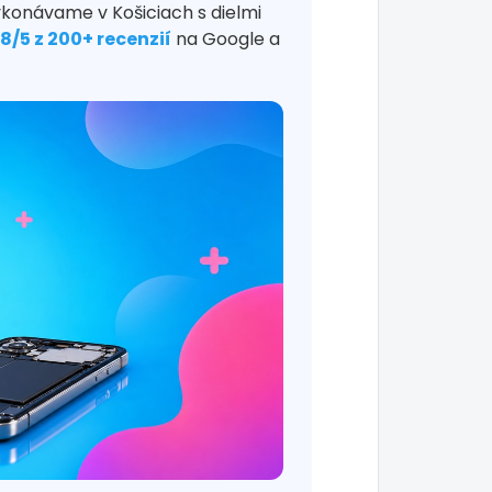
ykonávame v Košiciach s dielmi
,8/5 z 200+ recenzií
na Google a