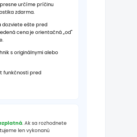
 presne určíme príčinu
nostika zdarma.
a dozviete ešte pred
vedená cena je orientačná „od"
e.
hnik s originálnymi alebo
t funkčnosti pred
ezplatná
. Ak sa rozhodnete
čtujeme len vykonanú