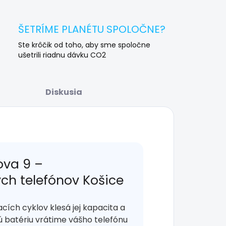
ŠETRÍME PLANÉTU SPOLOČNE?
Ste krôčik od toho, aby sme spoločne
ušetrili riadnu dávku CO2
Diskusia
ova 9 –
ých telefónov Košice
acích cyklov klesá jej kapacita a
ú batériu vrátime vášho telefónu