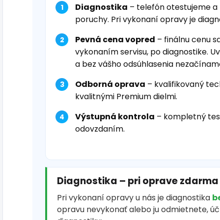
Diagnostika
– telefón otestujeme a
poruchy. Pri vykonaní opravy je diag
Pevná cena vopred
– finálnu cenu s
vykonaním servisu, po diagnostike. U
a bez vášho odsúhlasenia nezačínam
Odborná oprava
– kvalifikovaný tec
kvalitnými Premium dielmi.
Výstupná kontrola
– kompletný tes
odovzdaním.
Diagnostika – pri oprave zdarma
Pri vykonaní opravy u nás je diagnostika
b
opravu nevykonať alebo ju odmietnete, ú