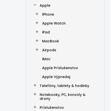
n
Apple
e
l
iPhone
Apple Watch
iPad
MacBook
Airpods
iMac
Apple Príslušenstvo
Apple Výpredaj
Telefóny, tablety & hodinky
Notebooky, PC, konzoly &
drony
Príslušenstvo