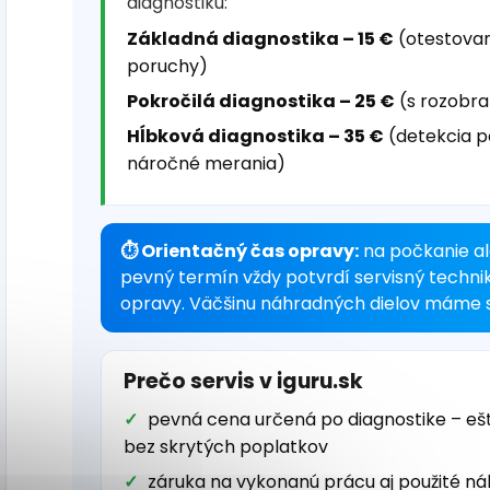
diagnostiku:
Základná diagnostika – 15 €
(otestovan
poruchy)
Pokročilá diagnostika – 25 €
(s rozobra
Hĺbková diagnostika – 35 €
(detekcia p
náročné merania)
⏱ Orientačný čas opravy:
na počkanie al
pevný termín vždy potvrdí servisný techni
opravy. Väčšinu náhradných dielov máme s
Prečo servis v iguru.sk
pevná cena určená po diagnostike – eš
bez skrytých poplatkov
záruka na vykonanú prácu aj použité ná