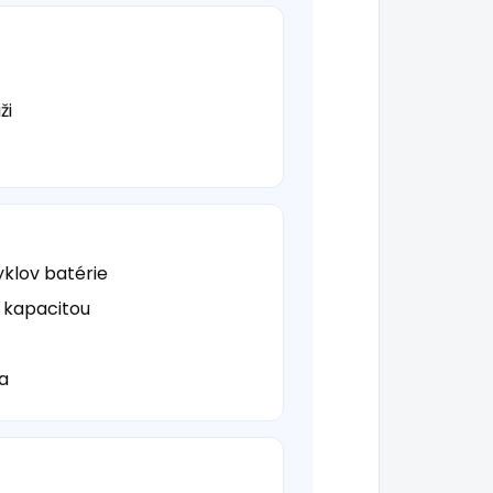
ži
yklov batérie
 kapacitou
ia