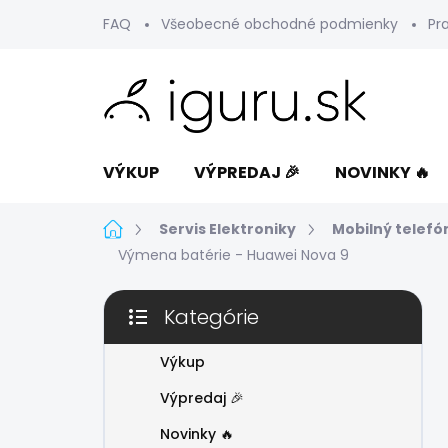
Prejsť
FAQ
Všeobecné obchodné podmienky
Pr
na
obsah
VÝKUP
VÝPREDAJ 🎉
NOVINKY 🔥
Domov
Servis Elektroniky
Mobilný telefó
Výmena batérie - Huawei Nova 9
B
Kategórie
o
Preskočiť
č
kategórie
n
Výkup
ý
Výpredaj 🎉
p
a
Novinky 🔥