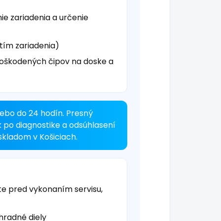
ie zariadenia a určenie
tím zariadenia)
oškodených čipov na doske a
ebo do 24 hodín. Presný
k po diagnostike a odsúhlasení
kladom v Košiciach.
te pred vykonaním servisu,
hradné diely