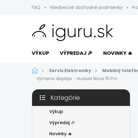
Prejsť
FAQ
Všeobecné obchodné podmienky
Pr
na
obsah
VÝKUP
VÝPREDAJ 🎉
NOVINKY 🔥
Domov
Servis Elektroniky
Mobilný telefó
Výmena displeja - Huawei Nova 10 Pro
B
Kategórie
o
Preskočiť
č
kategórie
n
Výkup
ý
Výpredaj 🎉
p
a
Novinky 🔥