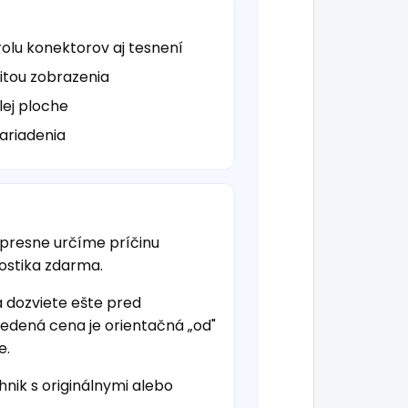
lu konektorov aj tesnení
itou zobrazenia
elej ploche
ariadenia
 presne určíme príčinu
nostika zdarma.
a dozviete ešte pred
vedená cena je orientačná „od"
e.
hnik s originálnymi alebo