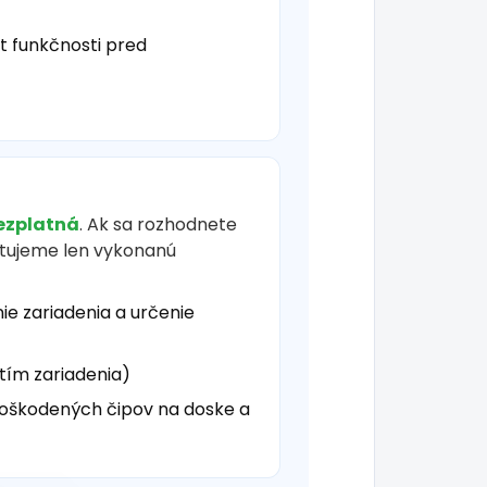
t funkčnosti pred
ezplatná
. Ak sa rozhodnete
čtujeme len vykonanú
ie zariadenia a určenie
tím zariadenia)
oškodených čipov na doske a