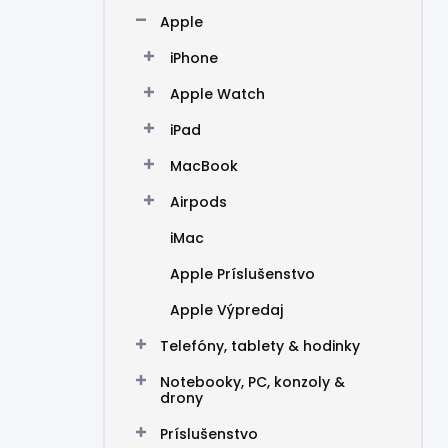
n
Apple
e
l
iPhone
Apple Watch
iPad
MacBook
Airpods
iMac
Apple Príslušenstvo
Apple Výpredaj
Telefóny, tablety & hodinky
Notebooky, PC, konzoly &
drony
Príslušenstvo