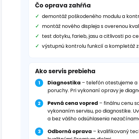
Čo oprava zahŕňa
demontáž poškodeného modulu a kontro
montáž nového displeja s overenou kval
test dotyku, farieb, jasu a citlivosti po c
výstupnú kontrolu funkcií a kompletáž z
Ako servis prebieha
Diagnostika
– telefón otestujeme a
poruchy. Pri vykonaní opravy je diag
Pevná cena vopred
– finálnu cenu s
vykonaním servisu, po diagnostike. U
a bez vášho odsúhlasenia nezačínam
Odborná oprava
– kvalifikovaný tec