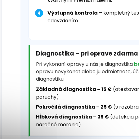
kvalitnými Premium dielmi.
Výstupná kontrola
– kompletný tes
odovzdaním.
Diagnostika – pri oprave zdarma
Pri vykonaní opravy u nás je diagnostika
b
opravu nevykonať alebo ju odmietnete, ú
diagnostiku:
Základná diagnostika – 15 €
(otestovan
poruchy)
Pokročilá diagnostika – 25 €
(s rozobra
Hĺbková diagnostika – 35 €
(detekcia p
náročné merania)