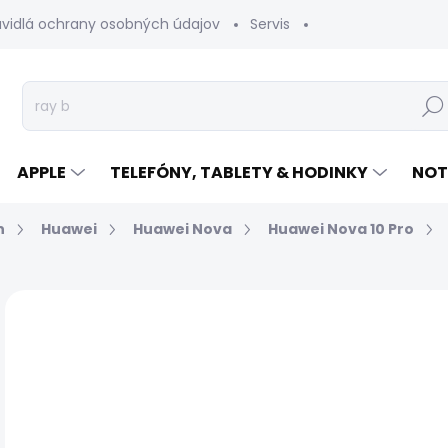
avidlá ochrany osobných údajov
Servis
Vrátenie tovaru
Hľad
APPLE
TELEFÓNY, TABLETY & HODINKY
NOT
n
Huawei
Huawei Nova
Huawei Nova 10 Pro
Neohodnotené
Podrobnosti hodnotenia
€
Jed
EXP
cen
MÔŽ