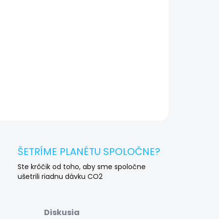
🛠️ Pre objednávku servisu na diaľku pridajte tento
produkt do košíka a dokončite objednávku.
Následne vás obratom kontaktujeme ohľadom
vyzdvihnutia vášho zariadenia.
AILNÉ INFORMÁCIE
OPÝTAŤ SA
STRÁŽIŤ
ŠETRÍME PLANÉTU SPOLOČNE?
Ste krôčik od toho, aby sme spoločne
ušetrili riadnu dávku CO2
Diskusia