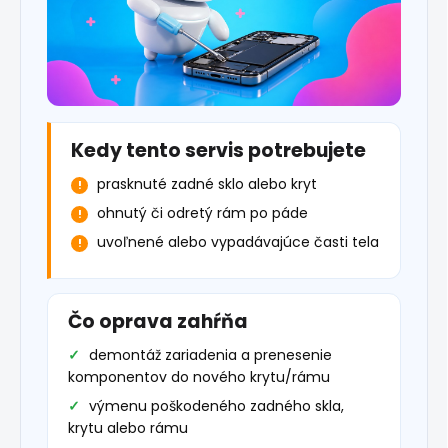
Kedy tento servis potrebujete
prasknuté zadné sklo alebo kryt
ohnutý či odretý rám po páde
uvoľnené alebo vypadávajúce časti tela
Čo oprava zahŕňa
demontáž zariadenia a prenesenie
komponentov do nového krytu/rámu
výmenu poškodeného zadného skla,
krytu alebo rámu