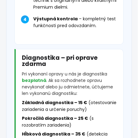
technik s originálnymi alebo kvalitnými
Premium dielmi.
Výstupná kontrola
– kompletný test
funkčnosti pred odovzdaním.
Diagnostika – pri oprave
zdarma
Pri vykonaní opravy u nás je diagnostika
bezplatná
. Ak sa rozhodnete opravu
nevykonať alebo ju odmietnete, účtujeme
len vykonanú diagnostiku:
Základná diagnostika – 15 €
(otestovanie
zariadenia a určenie poruchy)
Pokročilá diagnostika – 25 €
(s
rozobratím zariadenia)
Hĺbková diagnostika – 35 €
(detekcia