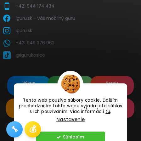
+421 944 174 434
iguru.sk - Váš mobilný guru
iguru.sk
+421 949 376 962
@igurukosice
Výkup
Renovované
Servis
elektroniky
Apple's
elektroniky
Tento web používa súbory cookie. Ďalším
prechádzaním tohto webu vyjadrujete súhlas
Renovované
Doplnkové
Online
Samsung's
Príslušenstvo
Reklamácia
s ich používaním. Viac informácií
tu
.
Nastavenie
🔧
💰
Copyright 2026
iguru.sk
. Všetky práva vyhradené.
Súhlasím