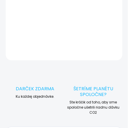
🛠️ Pre objednávku servisu na diaľku pridajte tento produkt do
košíka a dokončite objednávku. Následne vás obratom
kontaktujeme ohľadom vyzdvihnutia vášho zariadenia.
DETAILNÉ INFORMÁCIE
OPÝTAŤ SA
STRÁŽIŤ
DARČEK ZDARMA
ŠETRÍME PLANÉTU
SPOLOČNE?
Ku každej objednávke.
Ste krôčik od toho, aby sme
spoločne ušetrili riadnu dávku
CO2