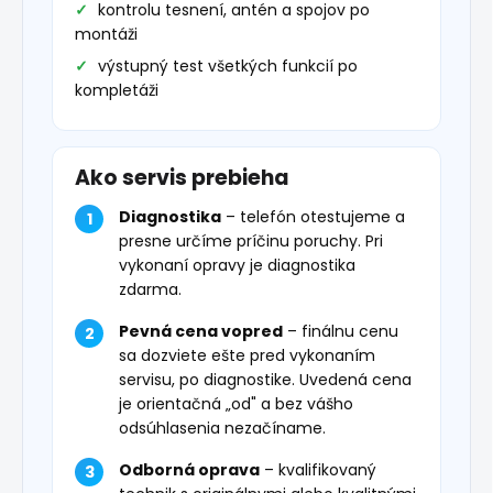
kontrolu tesnení, antén a spojov po
montáži
výstupný test všetkých funkcií po
kompletáži
Ako servis prebieha
Diagnostika
– telefón otestujeme a
presne určíme príčinu poruchy. Pri
vykonaní opravy je diagnostika
zdarma.
Pevná cena vopred
– finálnu cenu
sa dozviete ešte pred vykonaním
servisu, po diagnostike. Uvedená cena
je orientačná „od" a bez vášho
odsúhlasenia nezačíname.
Odborná oprava
– kvalifikovaný