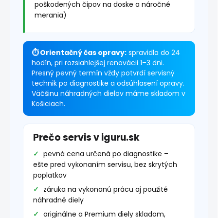
poškodených čipov na doske a náročné
merania)
⏱ Orientačný čas opravy:
spravidla do 24
hodín, pri rozsiahlejšej renovácii 1–3 dni.
Presný pevný termín vždy potvrdí servisný
technik po diagnostike a odsúhlasení opravy.
Väčšinu náhradných dielov máme skladom v
Košiciach.
Prečo servis v iguru.sk
pevná cena určená po diagnostike –
ešte pred vykonaním servisu, bez skrytých
poplatkov
záruka na vykonanú prácu aj použité
náhradné diely
originálne a Premium diely skladom,