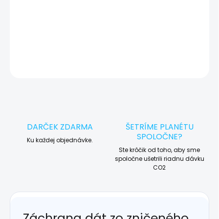
🛠️ Pre objednávku servisu na diaľku pridajte tento produkt do
košíka a dokončite objednávku. Následne vás obratom
kontaktujeme ohľadom vyzdvihnutia vášho zariadenia.
DETAILNÉ INFORMÁCIE
OPÝTAŤ SA
STRÁŽIŤ
DARČEK ZDARMA
ŠETRÍME PLANÉTU
SPOLOČNE?
Ku každej objednávke.
Ste krôčik od toho, aby sme
spoločne ušetrili riadnu dávku
CO2
Záchrana dát zo zničeného