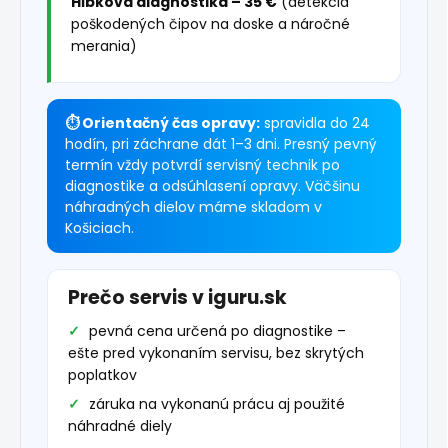
Hĺbková diagnostika – 35 €
(detekcia
poškodených čipov na doske a náročné
merania)
⏱ Orientačný čas opravy:
spravidla do 24
hodín, pri záchrane dát 1–3 dni. Presný pevný
termín vždy potvrdí servisný technik po
diagnostike a odsúhlasení opravy. Väčšinu
náhradných dielov máme skladom v
Košiciach.
Prečo servis v iguru.sk
pevná cena určená po diagnostike –
ešte pred vykonaním servisu, bez skrytých
poplatkov
záruka na vykonanú prácu aj použité
náhradné diely