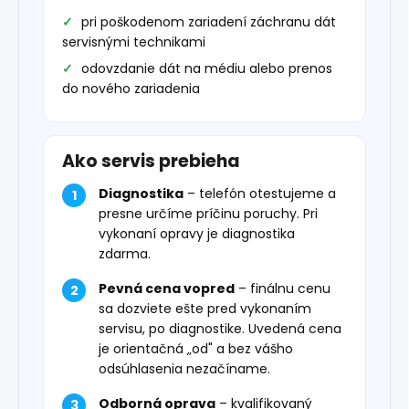
pri poškodenom zariadení záchranu dát
servisnými technikami
odovzdanie dát na médiu alebo prenos
do nového zariadenia
Ako servis prebieha
Diagnostika
– telefón otestujeme a
presne určíme príčinu poruchy. Pri
vykonaní opravy je diagnostika
zdarma.
Pevná cena vopred
– finálnu cenu
sa dozviete ešte pred vykonaním
servisu, po diagnostike. Uvedená cena
je orientačná „od" a bez vášho
odsúhlasenia nezačíname.
Odborná oprava
– kvalifikovaný