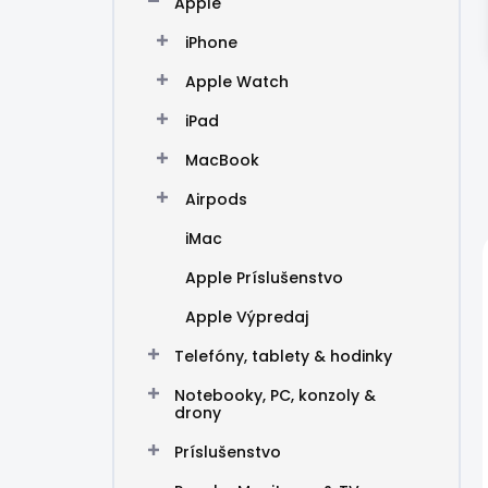
Apple
e
l
iPhone
Apple Watch
iPad
MacBook
Airpods
iMac
Apple Príslušenstvo
Apple Výpredaj
Telefóny, tablety & hodinky
Notebooky, PC, konzoly &
drony
Príslušenstvo