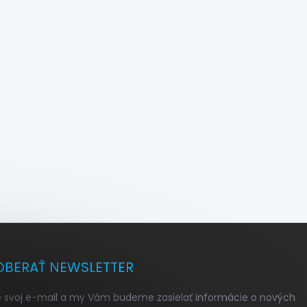
BERAŤ NEWSLETTER
e svoj e-mail a my Vám budeme zasielať informácie o nových