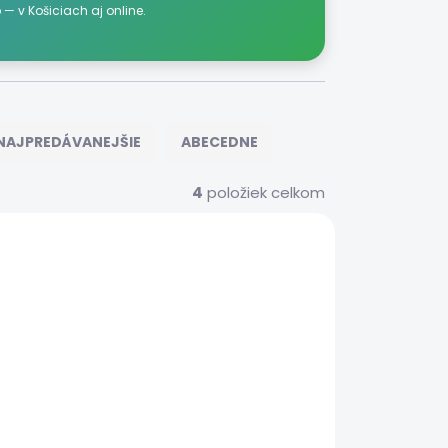
p
— v Košiciach aj online.
NAJPREDÁVANEJŠIE
ABECEDNE
4
položiek celkom
DOPRAVA ZADARMO
A001
43555
ZÁRUKA 24
MESIACOV
NÁVKU
NA OBJEDNÁVKU