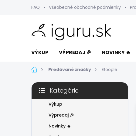
Prejsť
FAQ
Všeobecné obchodné podmienky
Pr
na
obsah
VÝKUP
VÝPREDAJ 🎉
NOVINKY 🔥
Domov
Predávané značky
Google
B
Kategórie
o
Preskočiť
č
kategórie
n
Výkup
ý
Výpredaj 🎉
p
a
Novinky 🔥
n