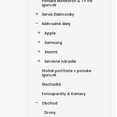
Ponuka Monitorov & TV na
iguru.sk
Servis Elektroniky
Náhradné diely
Apple
Samsung
Xiaomi
Servisné náradie
Stolné počítače v ponuke
iguru.sk
Slúchadlá
Fotoaparáty & Kamery
Obchod
Drony