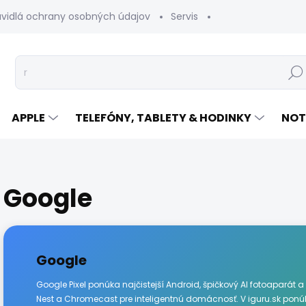
avidlá ochrany osobných údajov
Servis
Vrátenie tovaru
Hľad
APPLE
TELEFÓNY, TABLETY & HODINKY
NOT
Google
Google
Google Pixel ponúka najčistejší Android, špičkový AI fotoaparát a
Nest a Chromecast pre inteligentnú domácnosť. V
iguru.sk
ponúk