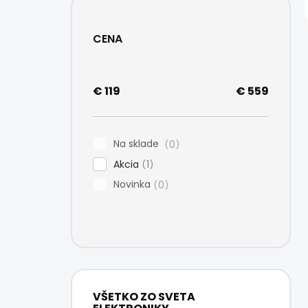
CENA
€
119
€
559
Na sklade
0
Akcia
1
Novinka
0
VŠETKO ZO SVETA