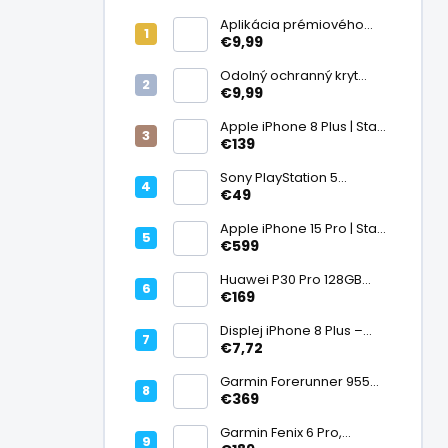
Aplikácia prémiového
ochranného skla na
€9,99
displej
Odolný ochranný kryt
transparentný
€9,99
Apple iPhone 8 Plus | Stav:
Vynikajúci – A
€139
Sony PlayStation 5
DualSense bezdrôtový
€49
ovládač, White | Stav:
Vynikajúci – A
Apple iPhone 15 Pro | Stav:
Vynikajúci – A
€599
Huawei P30 Pro 128GB
Black, Kirin 980, Leica 40
€169
Mpx + 5× optický zoom,
6,47" OLED, IP68 | Stav:
Displej iPhone 8 Plus –
Vynikajúci – A
PREMIUM (lcd)
€7,72
Garmin Forerunner 955
Black, multisport GPS
€369
hodinky, mapy, AMOLED,
batéria 15 dní, ECG,
Garmin Fenix 6 Pro,