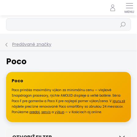
Prejsť
na
obsah
Hľadať
Predávané značky
Poco
Poco
Poco prináša maximálny výkon za minimálnu cenu — vlajkové
Snapdragon procesory, rýchle AMOLED displeje a veľké batérie. Séria
Poco F pre gamerów a Poco X pre najlepší pomer výkon/cena. V
iguru.sk
nájdete precízne renovované Poco smartfóny so zárukou 24 mesiacov.
Ponúkame
predaj
,
servis
a
výkup
— v Košiciach aj online.