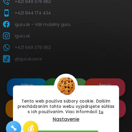
+421 949 376 962
+421 944 174 434
iguru.sk - Váš mobilný guru
iguru.sk
+421 949 376 962
@igurukosice
Výkup
Renovované
Servis
elektroniky
Apple's
elektroniky
Tento web používa súbory cookie. Ďalším
Renovované
Doplnkové
Online
prechádzaním tohto webu vyjadrujete súhlas
Samsung's
Príslušenstvo
Reklamácia
s ich používaním. Viac informácií
tu
.
Nastavenie
🔧
💰