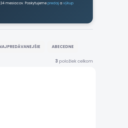
 24 mesiacov. Poskytujeme
predaj
a
výkup
NAJPREDÁVANEJŠIE
ABECEDNE
3
položiek celkom
AKCIA
4258
VRVALVEINDEX001
DOPRAVA ZADARMO