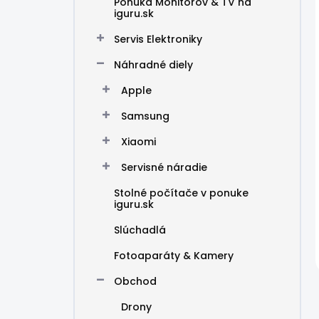
Ponuka Monitorov & TV na
iguru.sk
Servis Elektroniky
Náhradné diely
Apple
Samsung
Xiaomi
Servisné náradie
Stolné počítače v ponuke
iguru.sk
Slúchadlá
Fotoaparáty & Kamery
Obchod
Drony