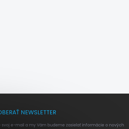
BERAŤ NEWSLETTER
e svoj e-mail a my Vám budeme zasielať informácie o nových