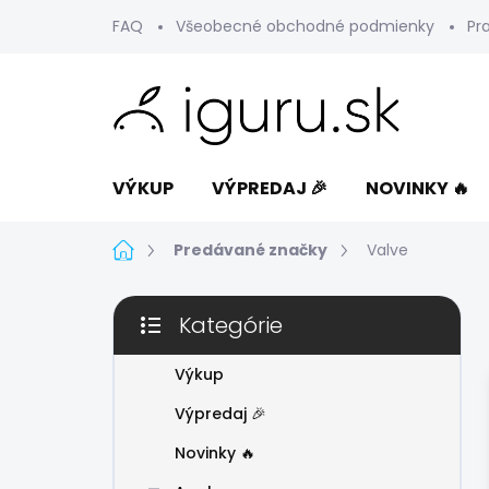
Prejsť
FAQ
Všeobecné obchodné podmienky
Pr
na
obsah
VÝKUP
VÝPREDAJ 🎉
NOVINKY 🔥
Domov
Predávané značky
Valve
B
Kategórie
o
Preskočiť
č
kategórie
n
Výkup
ý
Výpredaj 🎉
p
a
Novinky 🔥
n