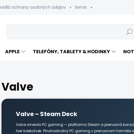
avidlá ochrany osobných údajov
Servis
Vrátenie tovaru
Hľad
APPLE
TELEFÓNY, TABLETY & HODINKY
NOT
Valve
Valve – Steam Deck
Valve zmenilo PC gaming — platforma Steam a prenosná konzola
hier kdekoľvek. Plnohodnotný PC gaming v prenosnom formáte