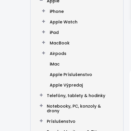
Apple
e
l
iPhone
Apple Watch
iPad
MacBook
Airpods
iMac
Apple Príslušenstvo
Apple Výpredaj
Telefóny, tablety & hodinky
Notebooky, PC, konzoly &
drony
Príslušenstvo