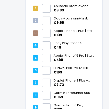
Aplikácia prémiového
ochranného skla na
€9,99
displej
Odolný ochranný kryt
transparentný
€9,99
Apple iPhone 8 Plus | Stav:
Vynikajúci – A
€139
Sony PlayStation 5
DualSense bezdrôtový
€49
ovládač, White | Stav:
Vynikajúci – A
Apple iPhone 15 Pro | Stav:
Vynikajúci – A
€599
Huawei P30 Pro 128GB
Black, Kirin 980, Leica 40
€169
Mpx + 5× optický zoom,
6,47" OLED, IP68 | Stav:
Displej iPhone 8 Plus –
Vynikajúci – A
PREMIUM (lcd)
€7,72
Garmin Forerunner 955
Black, multisport GPS
€369
hodinky, mapy, AMOLED,
batéria 15 dní, ECG,
Garmin Fenix 6 Pro,