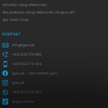
Výhodný výkup elektroniky
Ako prebieha výkup elektroniky na iguru.sk?
Ako Vrátiť Tovar
KONTAKT
info
@
iguru.sk
+421 949 376 962
+421 944 174 434
iguru.sk - Váš mobilný guru
iguru.sk
+421 949 376 962
@igurukosice