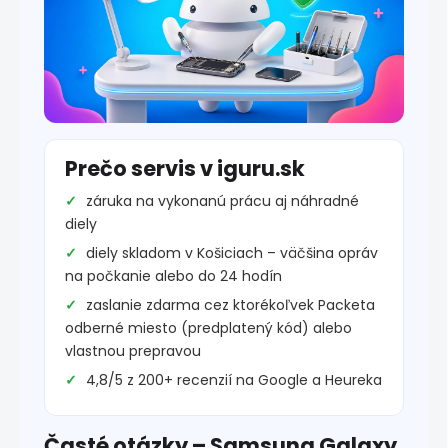
Prečo servis v iguru.sk
záruka na vykonanú prácu aj náhradné
diely
diely skladom v Košiciach – väčšina opráv
na počkanie alebo do 24 hodín
zaslanie zdarma cez ktorékoľvek Packeta
odberné miesto (predplatený kód) alebo
vlastnou prepravou
4,8/5 z 200+ recenzií na Google a Heureka
Časté otázky – Samsung Galaxy