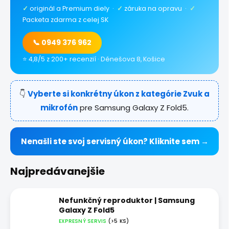
✓
originál a Premium diely ·
✓
záruka na opravu ·
✓
Packeta zdarma z celej SK
📞 0949 376 962
⭐ 4,8/5 z 200+ recenzií · Dénešova 8, Košice
👇
Vyberte si konkrétny úkon z kategórie Zvuk a
mikrofón
pre Samsung Galaxy Z Fold5.
Nenašli ste svoj servisný úkon? Kliknite sem →
Najpredávanejšie
Nefunkčný reproduktor | Samsung
Galaxy Z Fold5
EXPRESNÝ SERVIS
(>5 KS)