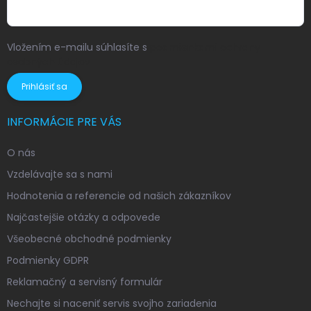
Vložením e-mailu súhlasíte s
podmienkami ochrany
osobných údajov
Prihlásiť sa
INFORMÁCIE PRE VÁS
O nás
Vzdelávajte sa s nami
Hodnotenia a referencie od našich zákazníkov
Najčastejšie otázky a odpovede
Všeobecné obchodné podmienky
Podmienky GDPR
Reklamačný a servisný formulár
Nechajte si naceniť servis svojho zariadenia