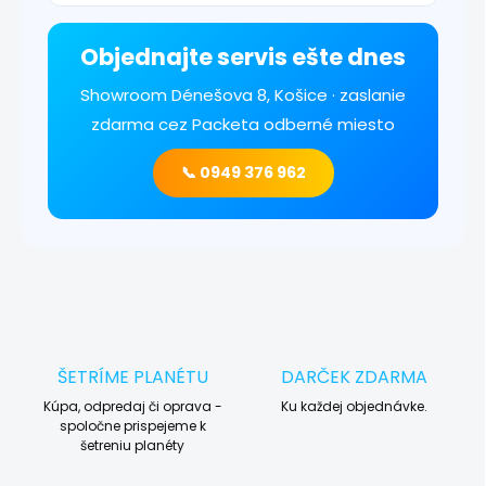
Objednajte servis ešte dnes
Showroom Dénešova 8, Košice · zaslanie
zdarma cez Packeta odberné miesto
📞 0949 376 962
ŠETRÍME PLANÉTU
DARČEK ZDARMA
Kúpa, odpredaj či oprava -
Ku každej objednávke.
spoločne prispejeme k
šetreniu planéty