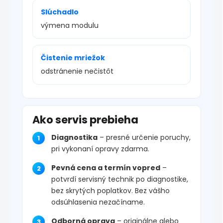
Slúchadlo
výmena modulu
Čistenie mriežok
odstránenie nečistôt
Ako servis prebieha
Diagnostika
– presné určenie poruchy,
pri vykonaní opravy zdarma.
Pevná cena a termín vopred
–
potvrdí servisný technik po diagnostike,
bez skrytých poplatkov. Bez vášho
odsúhlasenia nezačíname.
Odborná oprava
– originálne alebo