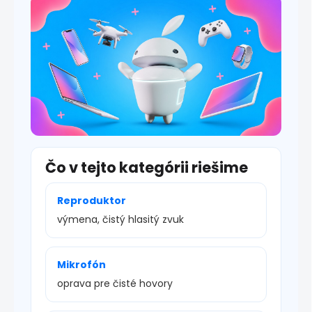
s
u
Čo v tejto kategórii riešime
Reproduktor
výmena, čistý hlasitý zvuk
Mikrofón
oprava pre čisté hovory