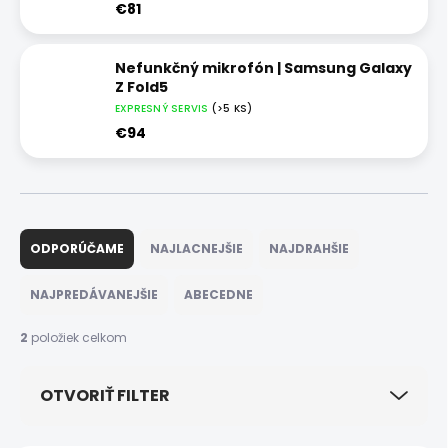
€81
Nefunkčný mikrofón | Samsung Galaxy
Z Fold5
EXPRESNÝ SERVIS
(>5 KS)
€94
R
a
ODPORÚČAME
NAJLACNEJŠIE
NAJDRAHŠIE
d
e
NAJPREDÁVANEJŠIE
ABECEDNE
n
i
2
položiek celkom
e
p
OTVORIŤ FILTER
r
o
d