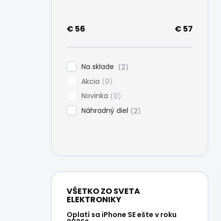
e
l
€
56
€
57
Na sklade
2
Akcia
0
Novinka
0
Náhradný diel
2
VŠETKO ZO SVETA
ELEKTRONIKY
Oplatí sa iPhone SE ešte v roku