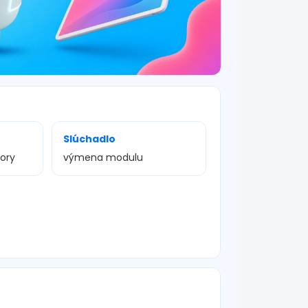
Slúchadlo
vory
výmena modulu