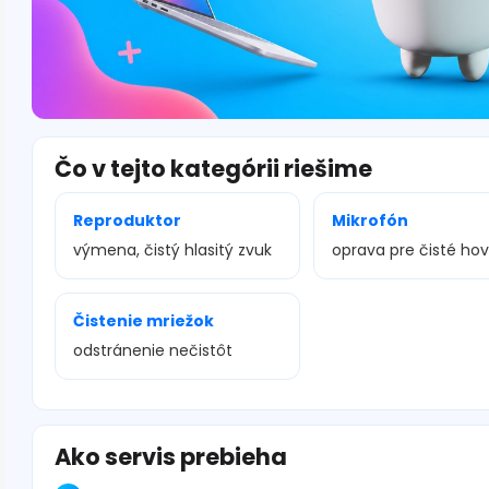
Čo v tejto kategórii riešime
Reproduktor
Mikrofón
výmena, čistý hlasitý zvuk
oprava pre čisté ho
Čistenie mriežok
odstránenie nečistôt
Ako servis prebieha