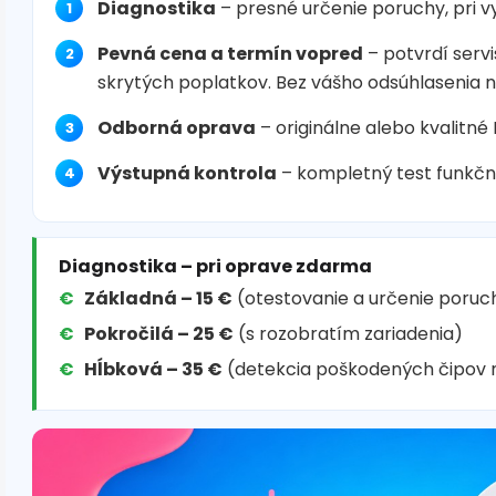
Diagnostika
– presné určenie poruchy, pri 
Pevná cena a termín vopred
– potvrdí servi
skrytých poplatkov. Bez vášho odsúhlasenia 
Odborná oprava
– originálne alebo kvalitné
Výstupná kontrola
– kompletný test funkčn
Diagnostika – pri oprave zdarma
Základná – 15 €
(otestovanie a určenie poruc
Pokročilá – 25 €
(s rozobratím zariadenia)
Hĺbková – 35 €
(detekcia poškodených čipov 