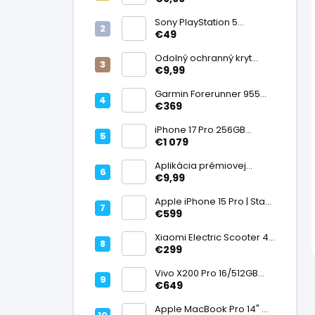
displej
Sony PlayStation 5
DualSense bezdrôtový
€49
ovládač, White | Stav:
Vynikajúci – A
Odolný ochranný kryt
transparentný
€9,99
Garmin Forerunner 955
Black, multisport GPS
€369
hodinky, mapy, AMOLED,
batéria 15 dní, ECG,
iPhone 17 Pro 256GB
ClimbPro
Cosmic Orange | Stav:
€1 079
Ako nový – A+
Aplikácia prémiovej
tvrdenej fólie na displej
€9,99
Apple iPhone 15 Pro | Stav:
Vynikajúci – A
€599
Xiaomi Electric Scooter 4
Lite (2. generácia), motor
€299
300 W, dojazd 25 km, 25
km/h, kolesá 10", 16,2 kg |
Vivo X200 Pro 16/512GB
Stav: Nový – A++
Titanium Dual SIM,
€649
Dimensity 9400, ZEISS 200
Mpx teleobjektív, 6,78"
Apple MacBook Pro 14" M1