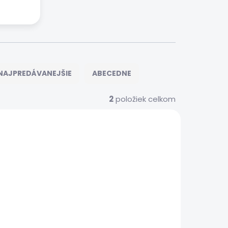
NAJPREDÁVANEJŠIE
ABECEDNE
2
položiek celkom
00034
 SERVIS