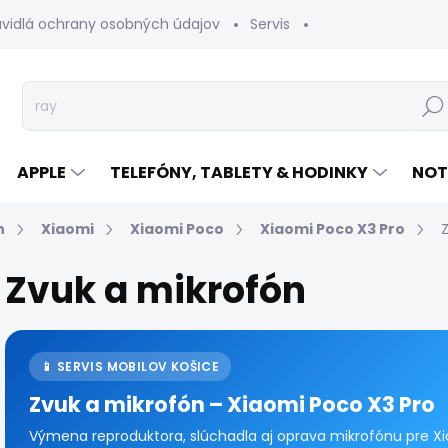
avidlá ochrany osobných údajov
Servis
Vrátenie tovaru
Hľad
APPLE
TELEFÓNY, TABLETY & HODINKY
NOT
n
Xiaomi
Xiaomi Poco
Xiaomi Poco X3 Pro
Zvuk a mikrofón
📱 SERVIS MOBILOV KOŠICE
Zvuk a mikrofón – Xiaomi Poco X3 Pro
Výmena reproduktora, slúchadla aj oprava mikrofónu pre Xia