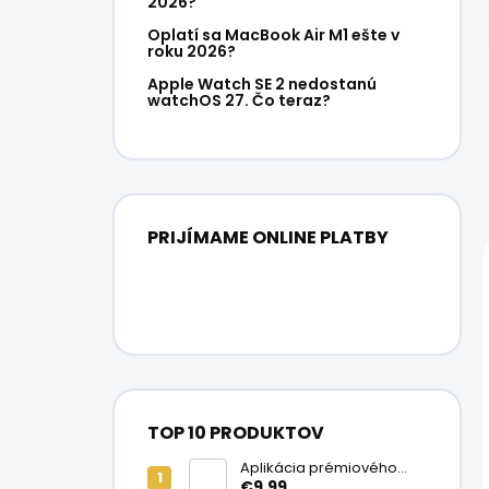
2026?
Oplatí sa MacBook Air M1 ešte v
roku 2026?
Apple Watch SE 2 nedostanú
watchOS 27. Čo teraz?
PRIJÍMAME ONLINE PLATBY
TOP 10 PRODUKTOV
Aplikácia prémiového
ochranného skla na
€9,99