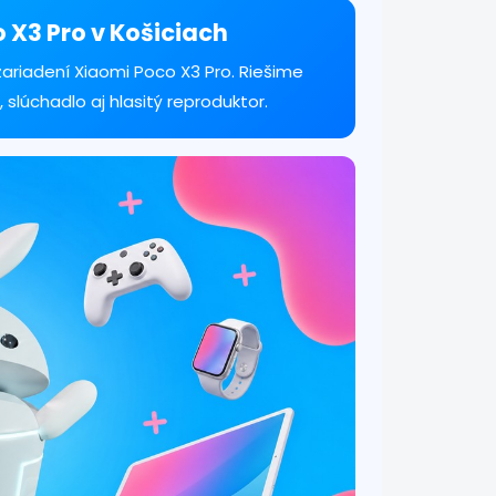
 X3 Pro v Košiciach
ariadení Xiaomi Poco X3 Pro. Riešime
, slúchadlo aj hlasitý reproduktor.