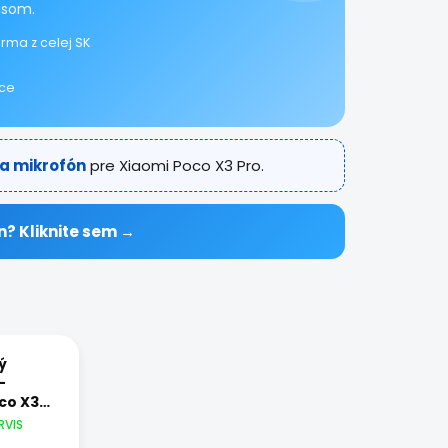
isom.
rma z celej SK
ice
 a mikrofón
pre Xiaomi Poco X3 Pro.
n? Kliknite sem →
ý
-
co X3
RVIS