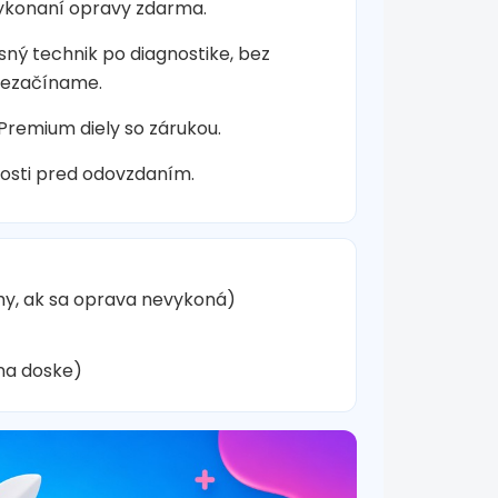
vykonaní opravy zdarma.
sný technik po diagnostike, bez
nezačíname.
 Premium diely so zárukou.
osti pred odovzdaním.
hy, ak sa oprava nevykoná)
na doske)