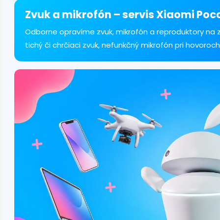
á
d
Zvuk a mikrofón – servis Xiaomi Poco
a
c
Odborne opravíme zvuk, mikrofón a reproduktory na z
i
tichý či chrčiaci zvuk, nefunkčný mikrofón pri hovoroch
e
p
r
v
k
y
v
ý
p
i
s
u