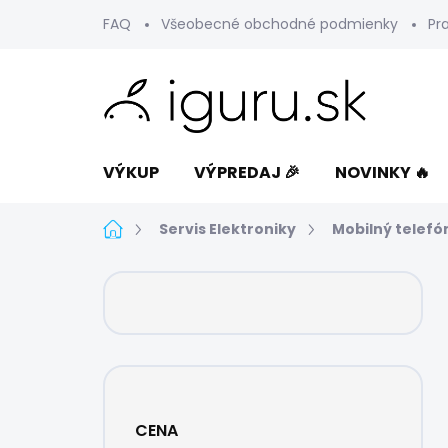
Prejsť
FAQ
Všeobecné obchodné podmienky
Pr
na
obsah
VÝKUP
VÝPREDAJ 🎉
NOVINKY 🔥
Domov
Servis Elektroniky
Mobilný telefó
B
o
č
n
ý
p
a
CENA
n