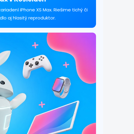
riadení iPhone XS Max. Riešime tichý či
lo aj hlasitý reproduktor.