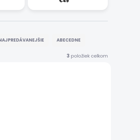
€49
NAJPREDÁVANEJŠIE
ABECEDNE
3
položiek celkom
282
283
 SERVIS
EXPRESNÝ SERVIS