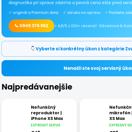
diagnostika pri oprave zdarma a pevná cena ešte pred serv
✓
originál a Premium diely ·
✓
záruka na opravu ·
✓
Packeta zda
📞 0949 376 962
⭐ 4,8/5 z 200+ recenzií · Dénešova 8, Koš
👇
Vyberte si konkrétny úkon z kategórie Zv
Nenašli ste svoj servisný úko
Najpredávanejšie
Nefunkčný
Nefunkčn
reproduktor |
mikrofón 
iPhone XS Max
XS Max
EXPRESNÝ SERVIS
EXPRESNÝ SE