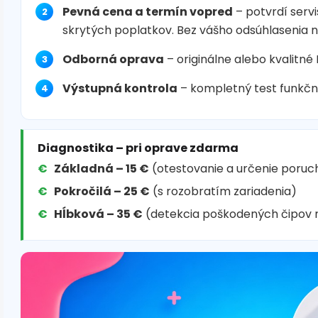
Pevná cena a termín vopred
– potvrdí servi
skrytých poplatkov. Bez vášho odsúhlasenia 
Odborná oprava
– originálne alebo kvalitné
Výstupná kontrola
– kompletný test funkčn
Diagnostika – pri oprave zdarma
Základná – 15 €
(otestovanie a určenie poruc
Pokročilá – 25 €
(s rozobratím zariadenia)
Hĺbková – 35 €
(detekcia poškodených čipov 