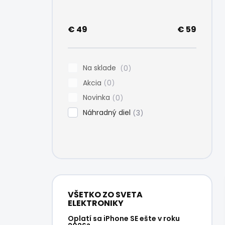
e
l
€
49
€
59
Na sklade
0
Akcia
0
Novinka
0
Náhradný diel
3
VŠETKO ZO SVETA
ELEKTRONIKY
Oplatí sa iPhone SE ešte v roku