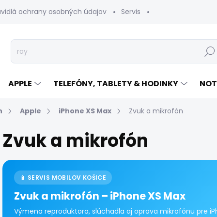
avidlá ochrany osobných údajov
Servis
Vrátenie tovaru
Hľad
APPLE
TELEFÓNY, TABLETY & HODINKY
NOT
n
Apple
iPhone XS Max
Zvuk a mikrofón
Zvuk a mikrofón
📱 SERVIS MOBILOV KOŠICE
Zvuk a mikrofón – iPhone XS Max
Výmena reproduktora, slúchadla aj oprava mikrofónu pre iPh