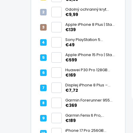
displej
Odolný ochranný kryt
transparentný
€9,99
Apple iPhone 8 Plus | Stav:
Vynikajúci – A
€139
Sony PlayStation 5
DualSense bezdrôtový
€49
ovládač, White | Stav:
Vynikajúci – A
Apple iPhone 15 Pro | Stav:
Vynikajúci – A
€599
Huawei P30 Pro 128GB
Black, Kirin 980, Leica 40
€169
Mpx + 5× optický zoom,
6,47" OLED, IP68 | Stav:
Displej iPhone 8 Plus –
Vynikajúci – A
PREMIUM (lcd)
€7,72
Garmin Forerunner 955
Black, multisport GPS
€369
hodinky, mapy, AMOLED,
batéria 15 dní, ECG,
Garmin Fenix 6 Pro,
ClimbPro
multisport GPS hodinky s
€189
mapami, Pulse Ox, hudba,
batéria až 14 dní, 100m WR
iPhone 17 Pro 256GB