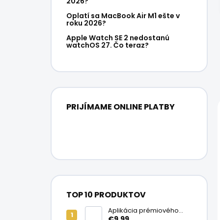
2026?
Oplatí sa MacBook Air M1 ešte v
roku 2026?
Apple Watch SE 2 nedostanú
watchOS 27. Čo teraz?
PRIJÍMAME ONLINE PLATBY
TOP 10 PRODUKTOV
Aplikácia prémiového
ochranného skla na
€9,99