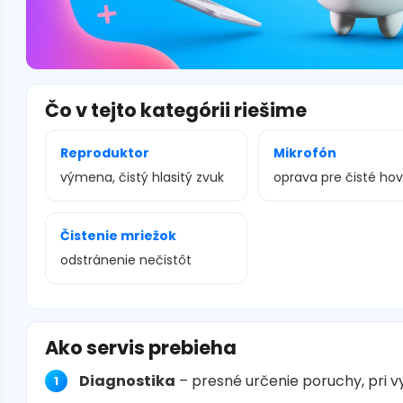
Čo v tejto kategórii riešime
Reproduktor
Mikrofón
výmena, čistý hlasitý zvuk
oprava pre čisté ho
Čistenie mriežok
odstránenie nečistôt
Ako servis prebieha
Diagnostika
– presné určenie poruchy, pri 