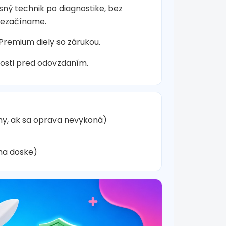
sný technik po diagnostike, bez
nezačíname.
 Premium diely so zárukou.
osti pred odovzdaním.
hy, ak sa oprava nevykoná)
na doske)