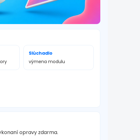
Slúchadlo
vory
výmena modulu
vykonaní opravy zdarma.