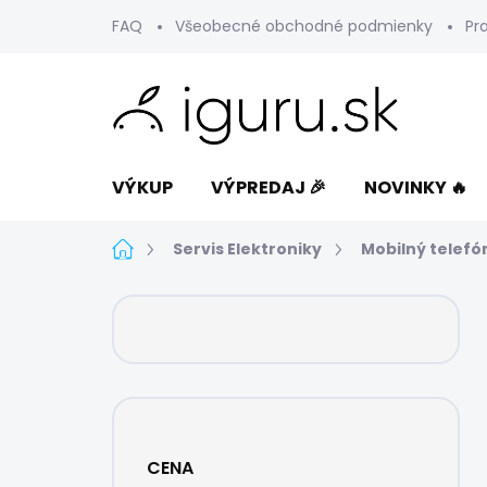
Prejsť
FAQ
Všeobecné obchodné podmienky
Pr
na
obsah
VÝKUP
VÝPREDAJ 🎉
NOVINKY 🔥
Domov
Servis Elektroniky
Mobilný telefó
B
o
č
n
ý
p
a
CENA
n