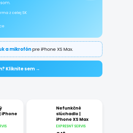
isom.
rma z celej SK
ice
uk a mikrofón
pre iPhone XS Max.
n? Kliknite sem →
ý
Nefunkčné
| iPhone
slúchadlo |
iPhone XS Max
RVIS
EXPRESNÝ SERVIS