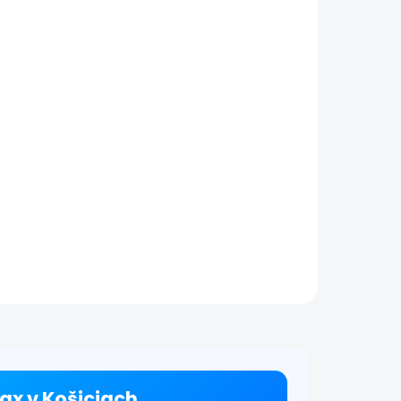
Nefunkčný
one
reproduktor |
iPhone XS Max
€49
tail
Detail
a
Oprava reproduktora na
s
iPhone XS Max Ak pri
lebo
hovoroch alebo
 a
prehrávaní hudby
yť na
zaznamenávate slabý,
rofón
prerušovaný alebo žiadny
ranná
zvuk, môže ísť o
poškodenie reproduktora.
Vykonáme...
ax v Košiciach