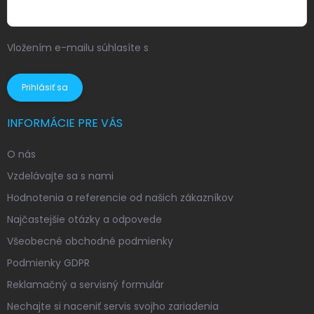
Vložením e-mailu súhlasíte s
podmienkami ochrany
osobných údajov
Prihlásiť sa
INFORMÁCIE PRE VÁS
O nás
Vzdelávajte sa s nami
Hodnotenia a referencie od našich zákazníkov
Najčastejšie otázky a odpovede
Všeobecné obchodné podmienky
Podmienky GDPR
Reklamačný a servisný formulár
Nechajte si naceniť servis svojho zariadenia