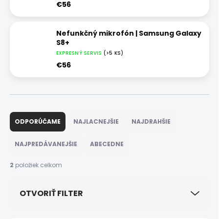
€56
Nefunkčný mikrofón | Samsung Galaxy
S8+
EXPRESNÝ SERVIS
(>5 KS)
€56
R
a
ODPORÚČAME
NAJLACNEJŠIE
NAJDRAHŠIE
d
e
NAJPREDÁVANEJŠIE
ABECEDNE
n
i
2
položiek celkom
e
p
OTVORIŤ FILTER
r
o
d