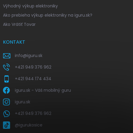
Výhodný výkup elektroniky
Ako prebieha výkup elektroniky na iguru.sk?
Ako Vrátiť Tovar
KONTAKT
info
@
iguru.sk
+421 949 376 962
+421 944 174 434
iguru.sk - Váš mobilný guru
iguru.sk
+421 949 376 962
@igurukosice