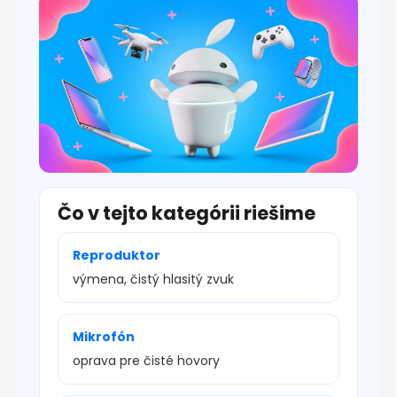
s
u
Čo v tejto kategórii riešime
Reproduktor
výmena, čistý hlasitý zvuk
Mikrofón
oprava pre čisté hovory