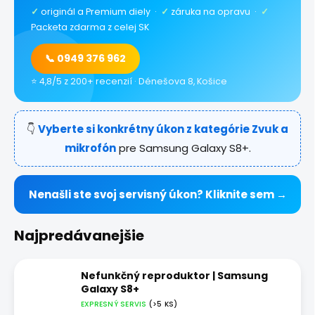
✓
originál a Premium diely ·
✓
záruka na opravu ·
✓
Packeta zdarma z celej SK
📞 0949 376 962
⭐ 4,8/5 z 200+ recenzií · Dénešova 8, Košice
👇
Vyberte si konkrétny úkon z kategórie Zvuk a
mikrofón
pre Samsung Galaxy S8+.
Nenašli ste svoj servisný úkon? Kliknite sem →
Najpredávanejšie
Nefunkčný reproduktor | Samsung
Galaxy S8+
EXPRESNÝ SERVIS
(>5 KS)