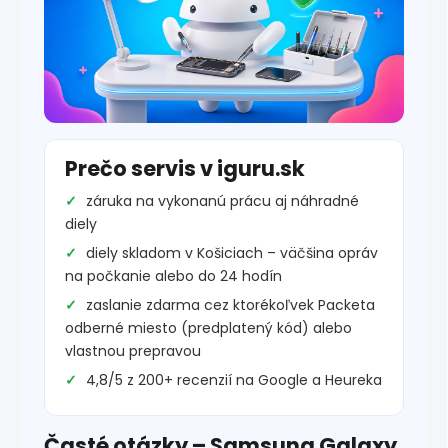
Prečo servis v iguru.sk
záruka na vykonanú prácu aj náhradné
diely
diely skladom v Košiciach – väčšina opráv
na počkanie alebo do 24 hodín
zaslanie zdarma cez ktorékoľvek Packeta
odberné miesto (predplatený kód) alebo
vlastnou prepravou
4,8/5 z 200+ recenzií na Google a Heureka
Časté otázky – Samsung Galaxy