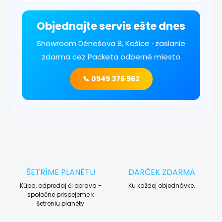
Objednajte servis ešte dnes
Showroom Dénešova 8, Košice · zaslanie
zdarma cez Packeta odberné miesto
📞 0949 376 962
ŠETRÍME PLANÉTU
DARČEK ZDARMA
Kúpa, odpredaj či oprava -
Ku každej objednávke.
spoločne prispejeme k
šetreniu planéty