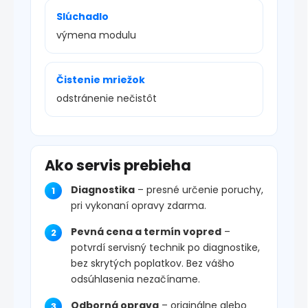
Slúchadlo
výmena modulu
Čistenie mriežok
odstránenie nečistôt
Ako servis prebieha
Diagnostika
– presné určenie poruchy,
pri vykonaní opravy zdarma.
Pevná cena a termín vopred
–
potvrdí servisný technik po diagnostike,
bez skrytých poplatkov. Bez vášho
odsúhlasenia nezačíname.
Odborná oprava
– originálne alebo