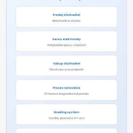
Predaj slúchadiel
Renovované so zárukou
Servis elektroniky
Profesionálne opravy v Košiciach
Výkup slúchadiel
Férové ceny aj na protipočet
Proces renovácie
35-bodová diagnostika krok po kroku
Grading systém
Vizuálny sprievodca A++ až C