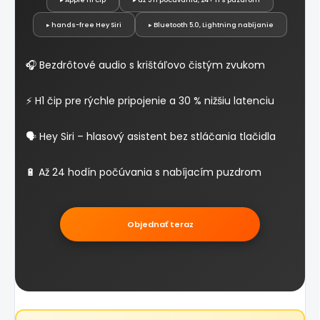
▸ hands-free Hey Siri
▸ Bluetooth 5.0, Lightning nabíjanie
🎧 Bezdrôtové audio s krištáľovo čistým zvukom
⚡ H1 čip pre rýchle pripojenie a 30 % nižšiu latenciu
🗣️ Hey Siri – hlasový asistent bez stláčania tlačidla
🔋 Až 24 hodín počúvania s nabíjacím puzdrom
Objednať teraz