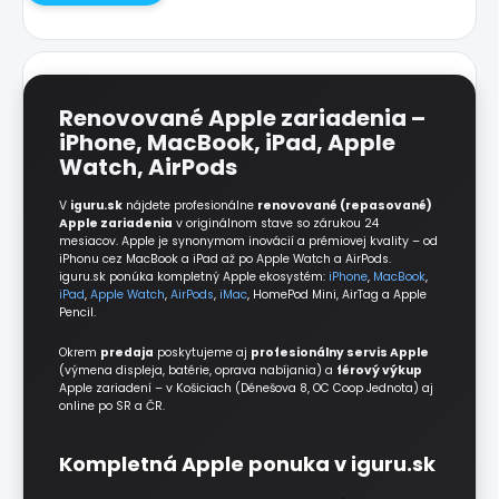
Renovované Apple zariadenia –
iPhone, MacBook, iPad, Apple
Watch, AirPods
V
iguru.sk
nájdete profesionálne
renovované (repasované)
Apple zariadenia
v originálnom stave so zárukou 24
mesiacov. Apple je synonymom inovácií a prémiovej kvality – od
iPhonu cez MacBook a iPad až po Apple Watch a AirPods.
iguru.sk ponúka kompletný Apple ekosystém:
iPhone
,
MacBook
,
iPad
,
Apple Watch
,
AirPods
,
iMac
, HomePod Mini, AirTag a Apple
Pencil.
Okrem
predaja
poskytujeme aj
profesionálny servis Apple
(výmena displeja, batérie, oprava nabíjania) a
férový výkup
Apple zariadení – v Košiciach (Dénešova 8, OC Coop Jednota) aj
online po SR a ČR.
Kompletná Apple ponuka v iguru.sk