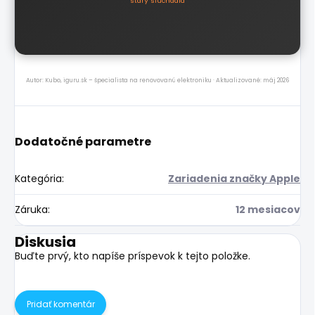
starý slúchadlá
Autor: Kubo, iguru.sk – špecialista na renovovanú elektroniku · Aktualizované: máj 2026
Dodatočné parametre
Kategória
:
Zariadenia značky Apple
Záruka
:
12 mesiacov
Diskusia
Buďte prvý, kto napíše príspevok k tejto položke.
Pridať komentár