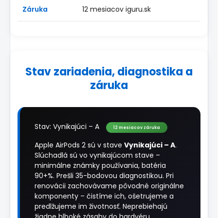
Záruka
12 mesiacov iguru.sk
Stav zariadenia, diagnostika a
záruka
Stav: Vynikajúci – A
12 mesiacov záruka
Apple AirPods 2 sú v stave
Vynikajúci – A
.
Slúchadlá sú vo vynikajúcom stave –
minimálne známky používania, batéria
90+%. Prešli 35-bodovou diagnostikou. Pri
renovácii zachovávame pôvodné originálne
komponenty – čistíme ich, ošetrujeme a
predlžujeme im životnosť. Neprebiehajú
žiadne hlboké zásahy do hardvéru.