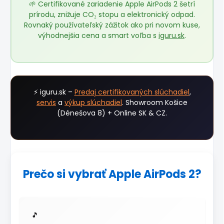
🌱 Certifikované zariadenie Apple AirPods 2 šetrí
prírodu, znižuje CO₂ stopu a elektronický odpad.
Rovnaký používateľský zážitok ako pri novom kuse,
výhodnejšia cena a smart voľba s
iguru.sk
.
⚡ iguru.sk –
Predaj certifikovaných slúchadiel
,
servis
a
výkup slúchadiel
. Showroom Košice
(Dénešova 8) + Online SK & CZ.
Prečo si vybrať Apple AirPods 2?
🎵