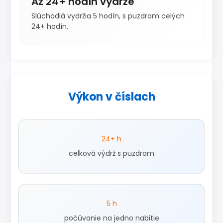
Až 24+ hodín výdrže
Slúchadlá vydržia 5 hodín, s puzdrom celých
24+ hodín.
Výkon v číslach
24+ h
celková výdrž s puzdrom
5 h
počúvanie na jedno nabitie