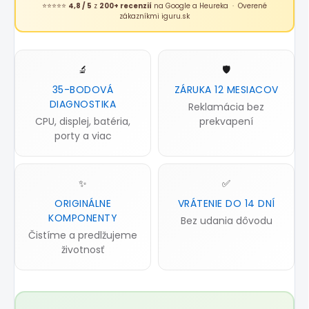
⭐⭐⭐⭐⭐
4,8 / 5
z
200+ recenzií
na Google a Heureka · Overené
zákazníkmi iguru.sk
🔬
🛡️
35-BODOVÁ
ZÁRUKA 12 MESIACOV
DIAGNOSTIKA
Reklamácia bez
CPU, displej, batéria,
prekvapení
porty a viac
✨
✅
ORIGINÁLNE
VRÁTENIE DO 14 DNÍ
KOMPONENTY
Bez udania dôvodu
Čistíme a predlžujeme
životnosť