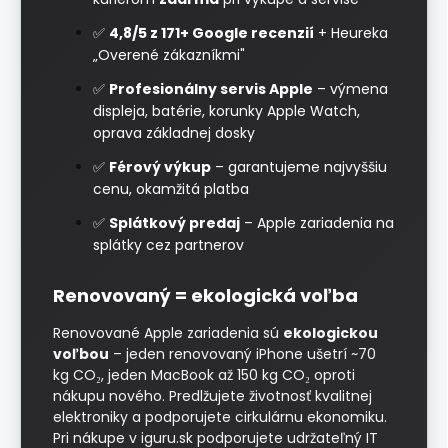
✅
4,8/5 z 171+ Google recenzií
+ Heureka
„Overené zákazníkmi"
✅
Profesionálny servis Apple
– výmena
displeja, batérie, korunky Apple Watch,
oprava základnej dosky
✅
Férový výkup
– garantujeme najvyššiu
cenu, okamžitá platba
✅
Splátkový predaj
– Apple zariadenia na
splátky cez partnerov
Renovovaný = ekologická voľba
Renovované Apple zariadenia sú
ekologickou
voľbou
– jeden renovovaný iPhone ušetrí ~70
kg CO₂, jeden MacBook až 150 kg CO₂ oproti
nákupu nového. Predlžujete životnosť kvalitnej
elektroniky a podporujete cirkulárnu ekonomiku.
Pri nákupe v iguru.sk podporujete udržateľný IT