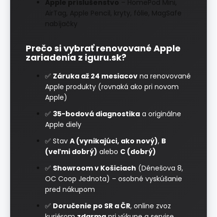
Apple príslušenstvo
– HomePod Mini,
AirTag, Apple Pencil, kryty, fólie, MagSafe
nabíjačky
Prečo si vybrať renovované Apple
zariadenia z iguru.sk?
✅
Záruka až 24 mesiacov
na renovované
Apple produkty (rovnaká ako pri novom
Apple)
✅
35-bodová diagnostika
a originálne
Apple diely
✅ Stav
A (vynikajúci, ako nový)
,
B
(veľmi dobrý)
alebo
C (dobrý)
✅
Showroom v Košiciach
(Dénešova 8,
OC Coop Jednota) – osobné vyskúšanie
pred nákupom
✅
Doručenie po SR a ČR
, online zvoz
kuriérom
zdarma
pri výkupe a servise