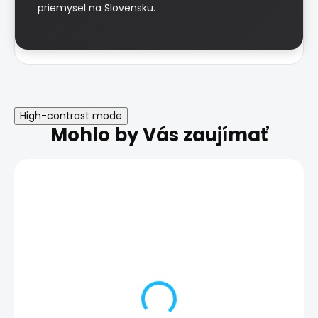
priemysel na Slovensku.
High-contrast mode
Mohlo by Vás zaujímať
TRIEDA A
DOPRAVA ZADARMO
ZÁRUKA 24
TRIEDA A
MESIACOV
Apple AirPods 4 s
Apple AirPods 3 