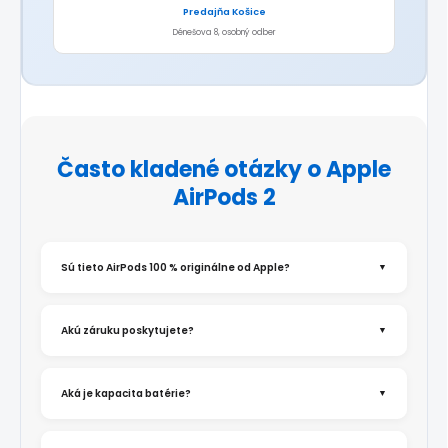
Predajňa Košice
Dénešova 8, osobný odber
Často kladené otázky o Apple
AirPods 2
Sú tieto AirPods 100 % originálne od Apple?
▼
Áno, všetky AirPods sú originálne Apple
Akú záruku poskytujete?
▼
produkty. Pri renovácii nepoužívame
neoriginálne diely – pôvodné Apple
komponenty čistíme a ošetrujeme.
Poskytujeme záruku 12 mesiacov, počas ktorej
Aká je kapacita batérie?
▼
riešime akýkoľvek funkčný problém. Detaily v
reklamačnom poriadku
.
Po diagnostike garantujeme kapacitu na