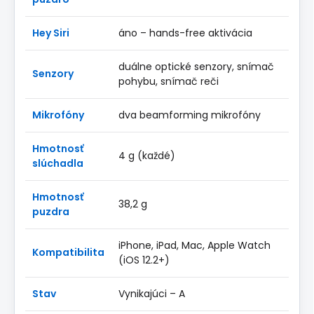
Hey Siri
áno – hands-free aktivácia
duálne optické senzory, snímač
Senzory
pohybu, snímač reči
Mikrofóny
dva beamforming mikrofóny
Hmotnosť
4 g (každé)
slúchadla
Hmotnosť
38,2 g
puzdra
iPhone, iPad, Mac, Apple Watch
Kompatibilita
(iOS 12.2+)
Stav
Vynikajúci – A