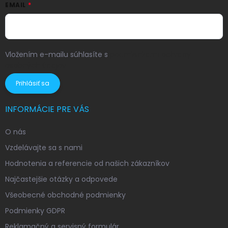
EMAIL
Vložením e-mailu súhlasíte s
podmienkami ochrany
osobných údajov
Prihlásiť sa
INFORMÁCIE PRE VÁS
O nás
Vzdelávajte sa s nami
Hodnotenia a referencie od našich zákazníkov
Najčastejšie otázky a odpovede
Všeobecné obchodné podmienky
Podmienky GDPR
Reklamačný a servisný formulár