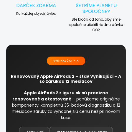
DARČEK ZDARMA
ŠETRÍME PLANÉTU
SPOLOČNE?
Ku každej objednávke.
Ste krôčik od toho, aby sme
spoločne ušetrili riadnu dávku
CO2
VYNIKAJÚCI – A
Renovovaný Apple AirPods 2 – stav Vynikajúci – A
so zárukou 12 mesiacov
Apple AirPods 2 z iguru.sk sú precízne
renovované a otestované
– ponúkame originálne
komponenty, kompletnú 35-bodovú diagnostiku a 12
mesiacov záruky za výhodnejšiu cenu než pri novom
kuse.
▸ Apple H1 čip
▸ až 5 h počúvania, 24+ h s puzdrom