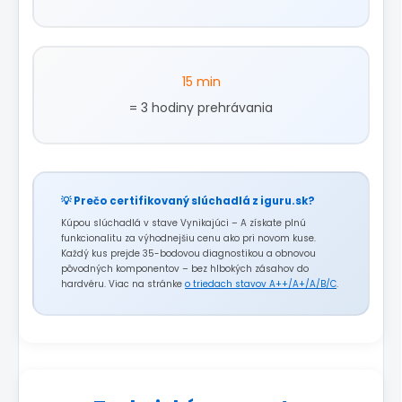
15 min
= 3 hodiny prehrávania
💡 Prečo certifikovaný slúchadlá z iguru.sk?
Kúpou slúchadlá v stave Vynikajúci – A získate plnú
funkcionalitu za výhodnejšiu cenu ako pri novom kuse.
Každý kus prejde 35-bodovou diagnostikou a obnovou
pôvodných komponentov – bez hlbokých zásahov do
hardvéru. Viac na stránke
o triedach stavov A++/A+/A/B/C
.