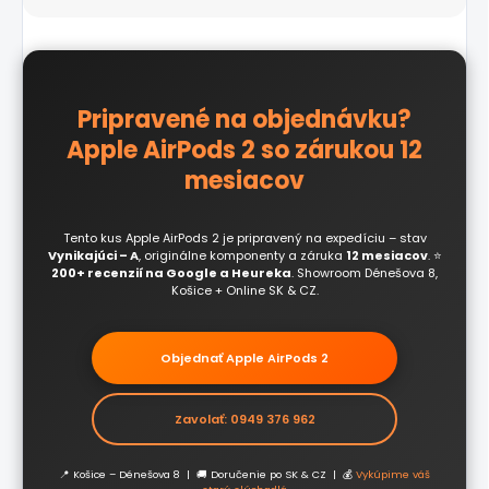
renovácie zariadení
.
Pripravené na objednávku?
Apple AirPods 2 so zárukou 12
mesiacov
Tento kus Apple AirPods 2 je pripravený na expedíciu – stav
Vynikajúci – A
, originálne komponenty a záruka
12 mesiacov
. ⭐
200+ recenzií na Google a Heureka
. Showroom Dénešova 8,
Košice + Online SK & CZ.
Objednať Apple AirPods 2
Zavolať: 0949 376 962
📍 Košice – Dénešova 8 | 🚚 Doručenie po SK & CZ | 💰
Vykúpime váš