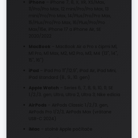
iPhone
– iPhone 7, 8, X, XR, XS/Max,
11/Pro/Pro Max, 12 mini/Pro/Pro Max, 13
mini/Pro/Pro Max, 14/Plus/Pro/Pro Max,
15/Plus/Pro/Pro Max, 16/Plus/Pro/Pro
Max/16e, iPhone 17 a iPhone Air, SE
2020/2022
MacBook
– MacBook Air a Pro s čipmi M1,
M1 Pro, M1 Max, M2, M2 Pro, M3, M4 (13", 14",
15", 16")
iPad
– iPad Pro 11"/12.9", iPad Air, iPad Mini,
iPad štandard (8., 9., 10. gen)
Apple Watch
– Series 6, 7, 8, 9, 10, 11; SE
1./2./3. gen; Ultra, Ultra 2, Ultra 3; Nike edícia
AirPods
– AirPods Classic 1./2./3. gen,
AirPods Pro 1/2/3, AirPods Max (vrátane
USB-C 2024)
iMac
– stolné Apple počítače