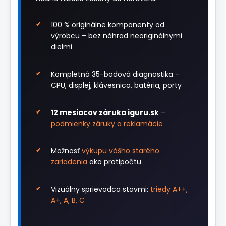
100 % originálne komponenty od
výrobcu – bez náhrad neoriginálnymi
dielmi
Kompletná 35-bodová diagnostika –
CPU, displej, klávesnica, batéria, porty
12 mesiacov záruka iguru.sk
–
podmienky záruky a reklamácie
Možnosť
výkupu vášho starého
zariadenia
ako protipočtu
Vizuálny sprievodca stavmi:
triedy A++,
A+, A, B, C