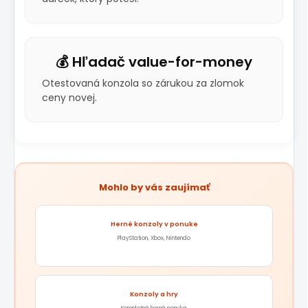
💰 Hľadač value-for-money
Otestovaná konzola so zárukou za zlomok
ceny novej.
Mohlo by vás zaujímať
Herné konzoly v ponuke
PlayStation, Xbox, Nintendo
Konzoly a hry