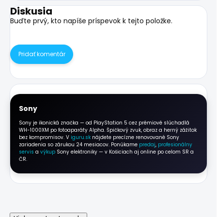
Diskusia
Buďte prvý, kto napíše príspevok k tejto položke.
Pridať komentár
Sony
Sony je ikonická značka — od PlayStation 5 cez prémiové slúchadlá
WH-1000XM po fotoaparáty Alpha. Špičkový zvuk, obraz a herný zážitok
bez kompromisov. V
iguru.sk
nájdete precízne renovované Sony
zariadenia so zárukou 24 mesiacov. Ponúkame
predaj
,
profesionálny
servis
a
výkup
Sony elektroniky — v Košiciach aj online po celom SR a
ČR.