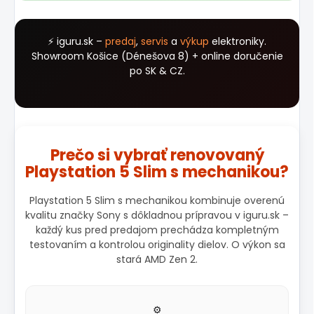
⚡ iguru.sk –
predaj
,
servis
a
výkup
elektroniky.
Showroom Košice (Dénešova 8) + online doručenie
po SK & CZ.
Prečo si vybrať renovovaný
Playstation 5 Slim s mechanikou?
Playstation 5 Slim s mechanikou kombinuje overenú
kvalitu značky Sony s dôkladnou prípravou v iguru.sk –
každý kus pred predajom prechádza kompletným
testovaním a kontrolou originality dielov. O výkon sa
stará AMD Zen 2.
⚙️