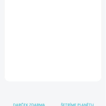
Bez známok používania, batéria vo výbornej kondícii.
Otestovaný a pripravený na prevzatie v Showroom iguru.sk
v Košiciach.
Otestovaný a pripravený pre vás
✔
Máte starý zariadenie? Vykúpime ho a
🔄
ušetríte!
DETAILNÉ INFORMÁCIE
OPÝTAŤ SA
STRÁŽIŤ
DARČEK ZDARMA
ŠETRÍME PLANÉTU