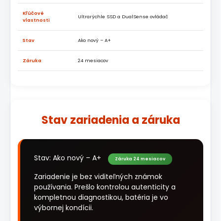
Kľúčové
Ultrarýchle SSD a DualSense ovládač
vlastnosti
Stav
Ako nový – A+
Záruka
24 mesiacov
Stav zariadenia a záruka
Stav: Ako nový – A+
Záruka 24 mesiacov
Zariadenie je bez viditeľných známok
používania. Prešlo kontrolou autenticity a
kompletnou diagnostikou, batéria je vo
výbornej kondícii.