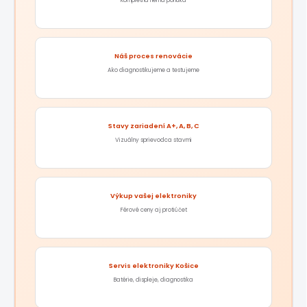
Kompletná herná ponuka
Náš proces renovácie
Ako diagnostikujeme a testujeme
Stavy zariadení A+, A, B, C
Vizuálny sprievodca stavmi
Výkup vašej elektroniky
Férové ceny aj protiúčet
Servis elektroniky Košice
Batérie, displeje, diagnostika