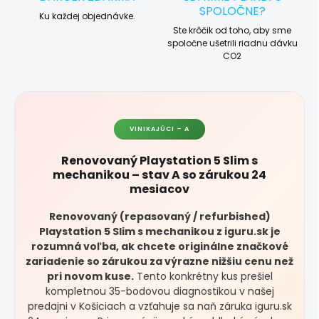
SPOLOČNE?
Ku každej objednávke.
Ste krôčik od toho, aby sme
spoločne ušetrili riadnu dávku
CO2
VINIKAJÚCI – A
Renovovaný Playstation 5 Slim s
mechanikou – stav A so zárukou 24
mesiacov
Renovovaný (repasovaný / refurbished)
Playstation 5 Slim s mechanikou z iguru.sk je
rozumná voľba, ak chcete originálne značkové
zariadenie so zárukou za výrazne nižšiu cenu než
pri novom kuse.
Tento konkrétny kus prešiel
kompletnou 35-bodovou diagnostikou v našej
predajni v Košiciach a vzťahuje sa naň záruka iguru.sk