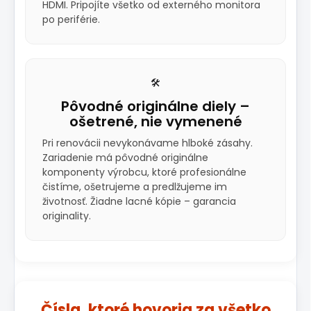
HDMI. Pripojíte všetko od externého monitora
po periférie.
🛠️
Pôvodné originálne diely –
ošetrené, nie vymenené
Pri renovácii nevykonávame hlboké zásahy.
Zariadenie má pôvodné originálne
komponenty výrobcu, ktoré profesionálne
čistíme, ošetrujeme a predlžujeme im
životnosť. Žiadne lacné kópie – garancia
originality.
Čísla, ktoré hovoria za všetko