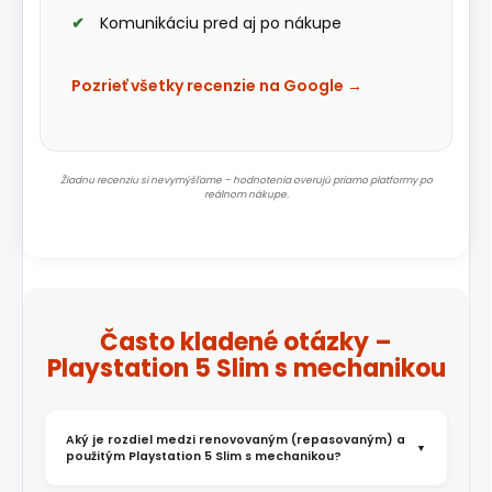
Komunikáciu pred aj po nákupe
Pozrieť všetky recenzie na Google →
Žiadnu recenziu si nevymýšľame – hodnotenia overujú priamo platformy po
reálnom nákupe.
Často kladené otázky –
Playstation 5 Slim s mechanikou
Aký je rozdiel medzi renovovaným (repasovaným) a
použitým Playstation 5 Slim s mechanikou?