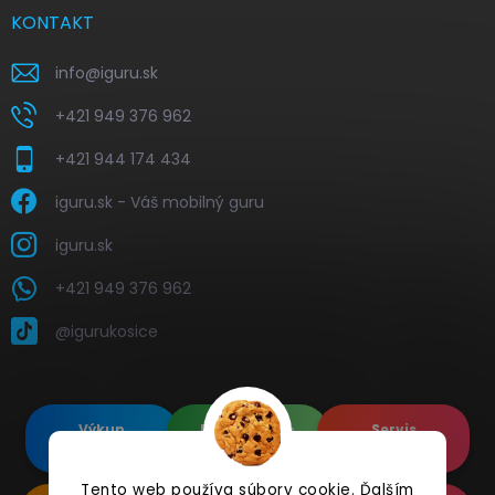
KONTAKT
info
@
iguru.sk
+421 949 376 962
+421 944 174 434
iguru.sk - Váš mobilný guru
iguru.sk
+421 949 376 962
@igurukosice
Výkup
Renovované
Servis
elektroniky
Apple's
elektroniky
Tento web používa súbory cookie. Ďalším