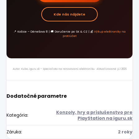
Kde nás nájdete
📍 Košice – Dénešova 8 | 🚚 Doručenie po SK & CZ | 💰
Výkup elektroniky na
protiúčet
Autor: Kubo, iguru.sk – špecialista na renovovanú elektroniku · Aktualizované: júl 2026
Dodatočné parametre
Konzoly, hry a príslušenstvo pre
Kategória
:
PlayStation na iguru.sk
Záruka
:
2 roky