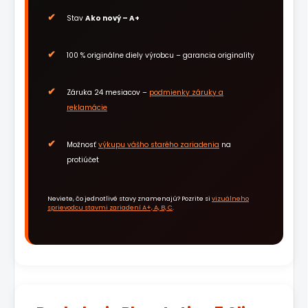
Stav
Ako nový – A+
100 % originálne diely výrobcu – garancia originality
Záruka 24 mesiacov –
podmienky záruky a
reklamácie
Možnosť
výkupu vášho starého zariadenia
na
protiúčet
Neviete, čo jednotlivé stavy znamenajú? Pozrite si
vizuálneho
sprievodcu stavmi zariadení A+, A, B, C
.