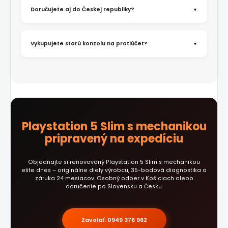
Doručujete aj do Českej republiky?
Vykupujete starú konzolu na protiúčet?
Playstation 5 Slim s mechanikou
pripravený na expedíciu
Objednajte si renovovaný Playstation 5 Slim s mechanikou
ešte dnes – originálne diely výrobcu, 35-bodová diagnostika a
záruka 24 mesiacov. Osobný odber v Košiciach alebo
doručenie po Slovensku a Česku.
Zavolať: 0949 376 962