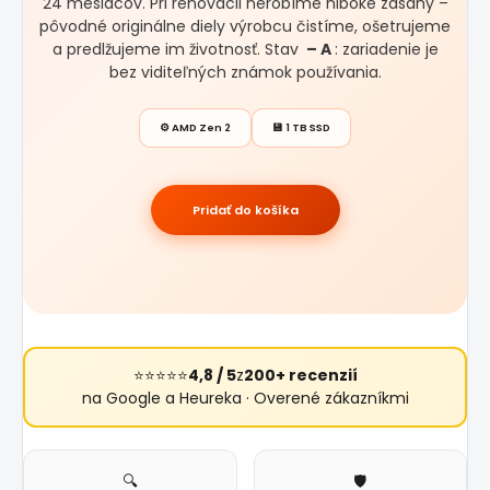
24 mesiacov. Pri renovácii nerobíme hlboké zásahy –
pôvodné originálne diely výrobcu čistíme, ošetrujeme
a predlžujeme im životnosť. Stav
– A
: zariadenie je
bez viditeľných známok používania.
⚙️ AMD Zen 2
💾 1 TB SSD
Pridať do košíka
⭐⭐⭐⭐⭐
4,8 / 5
z
200+ recenzií
na Google a Heureka · Overené zákazníkmi
🔍
🛡️