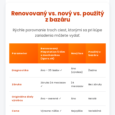
Renovovaný vs. nový vs. použitý
z bazáru
Rýchle porovnanie troch ciest, ktorými sa pri kúpe
zariadenia môžete vydať.
Renovovaný
Playstation 5 Slim
Použitý z
Parameter
Nový kus
s mechanikou
bazáru
(iguru.sk)
Áno
Diagnostika
Áno – 35 bodov ✓
Žiadna
(výrobca)
Záruka 24 mesiacov
24
Záruka
Bez záruky
✓
mesiacov
Originálne diely
Áno – overené ✓
Áno
Neisté
výrobcu
Cena
Výrazne nižšia ✓
Najvyššia
Variabilná