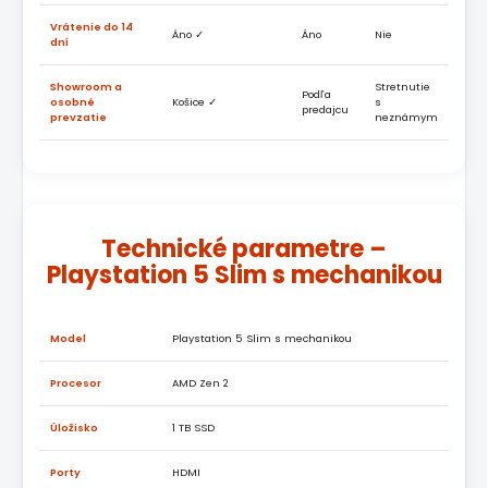
Vrátenie do 14
Áno ✓
Áno
Nie
dní
Showroom a
Stretnutie
Podľa
osobné
Košice ✓
s
predajcu
prevzatie
neznámym
Technické parametre –
Playstation 5 Slim s mechanikou
Model
Playstation 5 Slim s mechanikou
Procesor
AMD Zen 2
Úložisko
1 TB SSD
Porty
HDMI