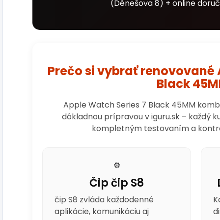
(Dénešova 8) + online doruč
Prečo si vybrať renovované 
Black 45
Apple Watch Series 7 Black 45MM kombin
dôkladnou prípravou v iguru.sk – každý
kompletným testovaním a kontrolo
⚙️
Čip čip S8
čip S8 zvláda každodenné
K
aplikácie, komunikáciu aj
d