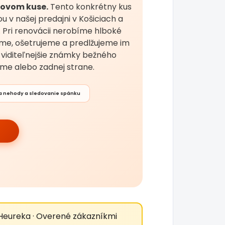
 novom kuse.
Tento konkrétny kus
 v našej predajni v Košiciach a
. Pri renovácii nerobíme hlboké
íme, ošetrujeme a predlžujeme im
e viditeľnejšie známky bežného
me alebo zadnej strane.
a nehody a sledovanie spánku
Heureka · Overené zákazníkmi