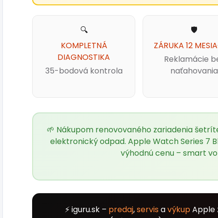
🔍
🛡️
KOMPLETNÁ
ZÁRUKA 12 MESI
DIAGNOSTIKA
Reklamácie b
35-bodová kontrola
naťahovania
🌱 Nákupom renovovaného zariadenia šetríte 
elektronický odpad. Apple Watch Series 7 
výhodnú cenu – smart vo
⚡ iguru.sk –
predaj
,
servis
a
výkup
Apple 