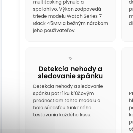
multitasking plynulo a
d
spoľahlivo. Výkon zodpovedá
p
triede modelu Watch Series 7
m
Black 45MM a bežným nárokom
d
jeho používateľov.
✨
Detekcia nehody a
sledovanie spánku
Detekcia nehody a sledovanie
spánku patrí ku kľúčovým
P
prednostiam tohto modelu a
h
bolo súčasťou funkčného
p
testovania každého kusu.
k
p
o