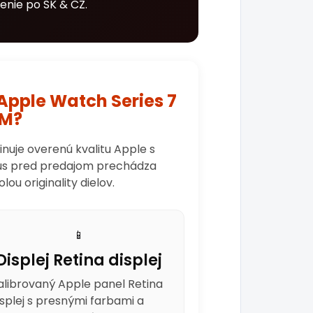
enie po SK & CZ.
Apple Watch Series 7
MM?
uje overenú kvalitu Apple s
 kus pred predajom prechádza
u originality dielov.
📱
Displej Retina displej
alibrovaný Apple panel Retina
isplej s presnými farbami a