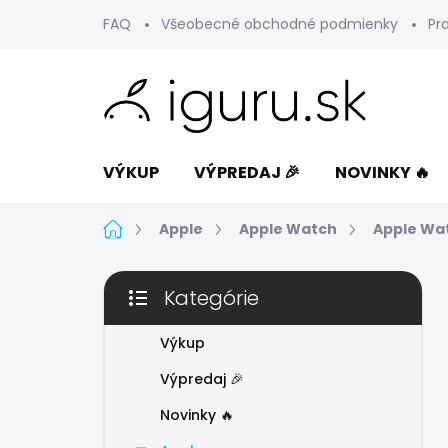
Prejsť
FAQ
Všeobecné obchodné podmienky
Pr
na
obsah
VÝKUP
VÝPREDAJ 🎉
NOVINKY 🔥
Domov
Apple
Apple Watch
Apple Wa
B
Kategórie
o
Preskočiť
č
kategórie
n
Výkup
ý
Výpredaj 🎉
p
a
Novinky 🔥
n