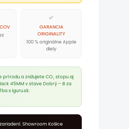
✅
ACOV
GARANCIA
ORIGINALITY
ez
100 % originálne Apple
diely
prírodu a znižujete CO₂ stopu aj
Black 45MM v stave Dobrý – B za
ľba s
iguru.sk
.
zariadení. Showroom Košice