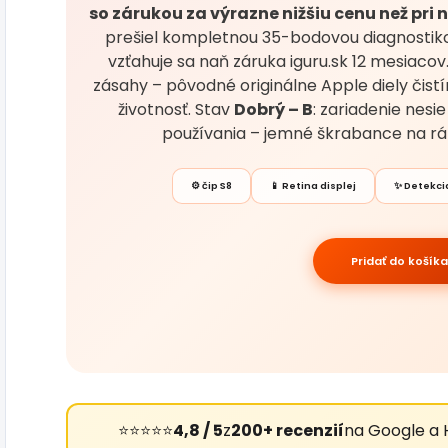
so zárukou za výrazne nižšiu cenu než pri
prešiel kompletnou 35-bodovou diagnostikou
vzťahuje sa naň záruka iguru.sk 12 mesiacov
zásahy – pôvodné originálne Apple diely čist
životnosť. Stav
Dobrý – B
: zariadenie nesi
používania – jemné škrabance na rá
⚙️ čip S8
📱 Retina displej
✨ Detekci
Pridať do košíka
⭐⭐⭐⭐⭐
4,8 / 5
z
200+ recenzií
na Google a 