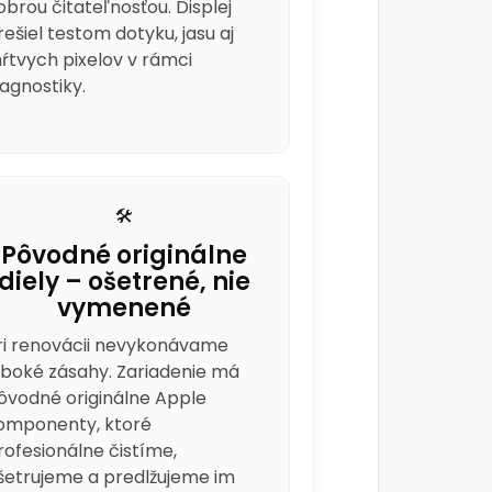
obrou čitateľnosťou. Displej
rešiel testom dotyku, jasu aj
ŕtvych pixelov v rámci
iagnostiky.
🛠️
Pôvodné originálne
diely – ošetrené, nie
vymenené
ri renovácii nevykonávame
lboké zásahy. Zariadenie má
ôvodné originálne Apple
omponenty, ktoré
rofesionálne čistíme,
šetrujeme a predlžujeme im