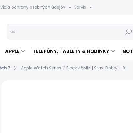
avidlá ochrany osobných údajov
Servis
Vrátenie tovaru
Hľad
APPLE
TELEFÓNY, TABLETY & HODINKY
NOT
tch 7
Apple Watch Series 7 Black 45MM | Stav: Dobrý – B
Neohodnotené
Podrobnosti hodnotenia
Z
NOVINKA
TRIEDA B
€
Jed
SK
cen