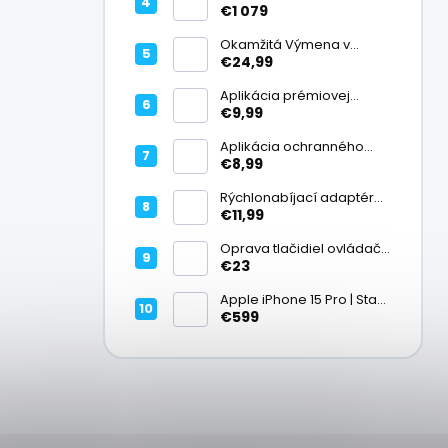
Cosmic Orange | Stav:
€1 079
Ako nový – A+
Okamžitá Výmena v
Záruke
€24,99
Aplikácia prémiovej
tvrdenej fólie na displej
€9,99
Aplikácia ochranného
skla na fotoaparát
€8,99
Rýchlonabíjací adaptér
20W USB-C
€11,99
Oprava tlačidiel ovládača
| PlayStation
€23
Apple iPhone 15 Pro | Stav:
Vynikajúci – A
€599