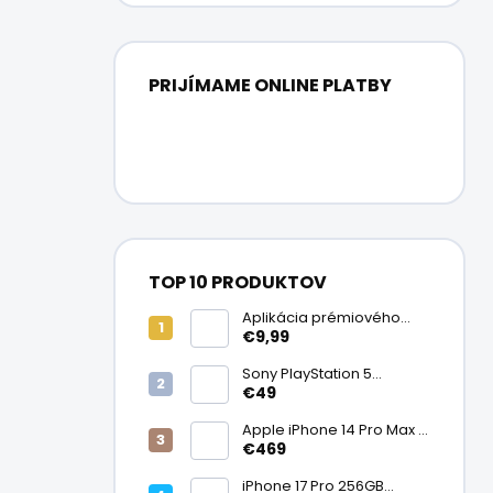
PRIJÍMAME ONLINE PLATBY
TOP 10 PRODUKTOV
Aplikácia prémiového
ochranného skla na
€9,99
displej
Sony PlayStation 5
DualSense bezdrôtový
€49
ovládač, White | Stav:
Vynikajúci – A
Apple iPhone 14 Pro Max |
Stav: Vynikajúci – A
€469
iPhone 17 Pro 256GB