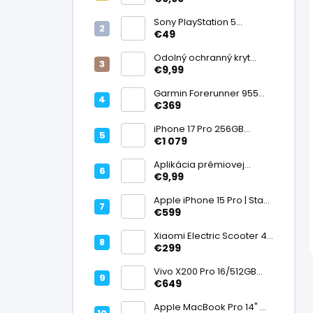
displej
Sony PlayStation 5
DualSense bezdrôtový
€49
ovládač, White | Stav:
Vynikajúci – A
Odolný ochranný kryt
transparentný
€9,99
Garmin Forerunner 955
Black, multisport GPS
€369
hodinky, mapy, AMOLED,
batéria 15 dní, ECG,
iPhone 17 Pro 256GB
ClimbPro
Cosmic Orange | Stav:
€1 079
Ako nový – A+
Aplikácia prémiovej
tvrdenej fólie na displej
€9,99
Apple iPhone 15 Pro | Stav:
Vynikajúci – A
€599
Xiaomi Electric Scooter 4
Lite (2. generácia), motor
€299
300 W, dojazd 25 km, 25
km/h, kolesá 10", 16,2 kg |
Vivo X200 Pro 16/512GB
Stav: Nový – A++
Titanium Dual SIM,
€649
Dimensity 9400, ZEISS 200
Mpx teleobjektív, 6,78"
Apple MacBook Pro 14" M1