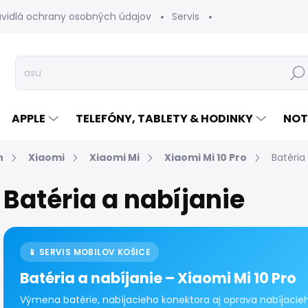
avidlá ochrany osobných údajov
Servis
Vrátenie tovaru
Hľad
APPLE
TELEFÓNY, TABLETY & HODINKY
NOT
n
Xiaomi
Xiaomi Mi
Xiaomi Mi 10 Pro
Batéria
Batéria a nabíjanie
📱 SERVIS MOBILOV KOŠICE
Batéria a nabíjanie – Xiaomi Mi 10 Pro
Výmena batérie, nabíjacieho konektora aj oprava nabíjacieh