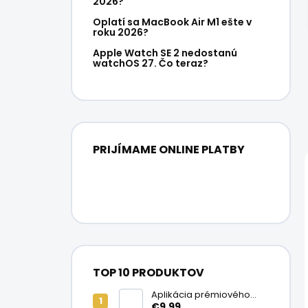
2026?
Oplatí sa MacBook Air M1 ešte v
roku 2026?
Apple Watch SE 2 nedostanú
watchOS 27. Čo teraz?
PRIJÍMAME ONLINE PLATBY
TOP 10 PRODUKTOV
Aplikácia prémiového
ochranného skla na
€9,99