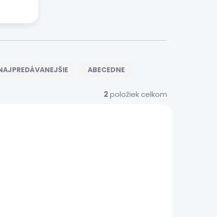
NAJPREDÁVANEJŠIE
ABECEDNE
2
položiek celkom
S00146
 SERVIS