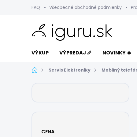
Prejsť
FAQ
Všeobecné obchodné podmienky
Pr
na
obsah
VÝKUP
VÝPREDAJ 🎉
NOVINKY 🔥
Domov
Servis Elektroniky
Mobilný telefó
B
o
č
n
ý
p
a
CENA
n