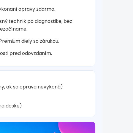
vykonaní opravy zdarma.
sný technik po diagnostike, bez
nezačíname.
 Premium diely so zárukou.
osti pred odovzdaním.
hy, ak sa oprava nevykoná)
na doske)