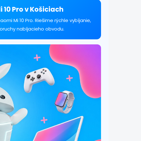
i 10 Pro v Košiciach
omi Mi 10 Pro. Riešime rýchle vybíjanie,
poruchy nabíjacieho obvodu.