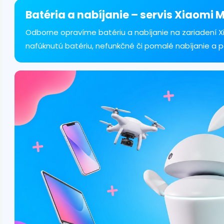
á
d
Batéria a nabíjanie – servis Xiaomi M
a
c
Odborne opravíme batériu a nabíjanie na zariadení Xia
i
nafúknutú batériu, nefunkčné či pomalé nabíjanie a 
e
p
r
v
k
y
v
ý
p
i
s
u