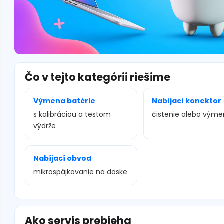
Čo v tejto kategórii riešime
Výmena batérie
Nabíjací konektor
s kalibráciou a testom
čistenie alebo vým
výdrže
Nabíjací obvod
mikrospájkovanie na doske
Ako servis prebieha