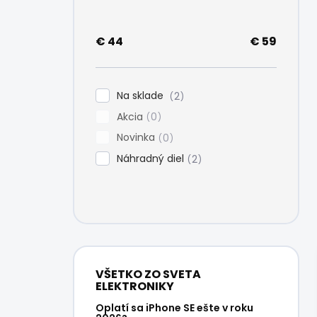
e
l
€
44
€
59
Na sklade
2
Akcia
0
Novinka
0
Náhradný diel
2
VŠETKO ZO SVETA
ELEKTRONIKY
Oplatí sa iPhone SE ešte v roku