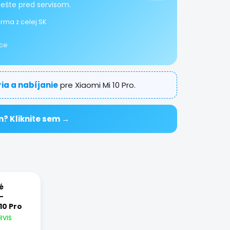
 ešte pred servisom.
rma z celej SK
ice
ria a nabíjanie
pre Xiaomi Mi 10 Pro.
n? Kliknite sem →
é
-
10 Pro
RVIS