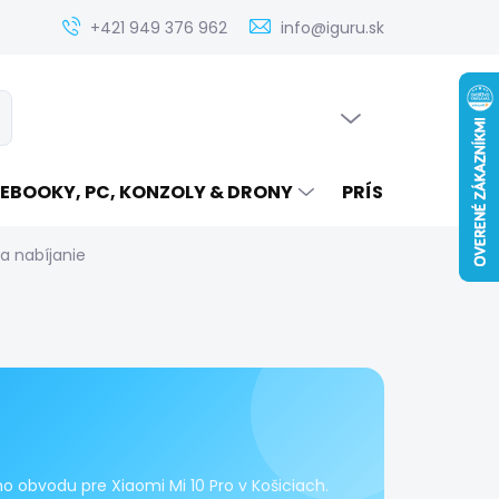
Zistenie ceny servisu elektroniky na iguru.sk
Kontakt
Ak
+421 949 376 962
info@iguru.sk
PRÁZDNY KOŠÍK
ať
NÁKUPNÝ
KOŠÍK
EBOOKY, PC, KONZOLY & DRONY
PRÍSLUŠENSTVO
 a nabíjanie
o obvodu pre Xiaomi Mi 10 Pro v Košiciach.