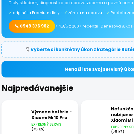
Diely skladom, diagnostika pri oprave zdarma a pevná cena
✓
originál a Premium diely ·
✓
záruka na opravu ·
✓
Packeta zda
📞 0949 376 962
⭐ 4,8/5 z 200+ recenzií · Dénešova 8, Koš
👇
Vyberte si konkrétny úkon z kategórie Baté
Nenašli ste svoj servisný úko
Najpredávanejšie
Nefunkčn
Výmena batérie -
nabíjanie 
Xiaomi Mi 10 Pro
Xiaomi Mi 
EXPRESNÝ SERVIS
EXPRESNÝ SE
(>5 KS)
(>5 KS)