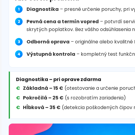
Diagnostika
– presné určenie poruchy, pri 
Pevná cena a termín vopred
– potvrdí servi
skrytých poplatkov. Bez vášho odsúhlasenia 
Odborná oprava
– originálne alebo kvalitné
Výstupná kontrola
– kompletný test funkčn
Diagnostika – pri oprave zdarma
Základná – 15 €
(otestovanie a určenie poruc
Pokročilá – 25 €
(s rozobratím zariadenia)
Hĺbková – 35 €
(detekcia poškodených čipov 