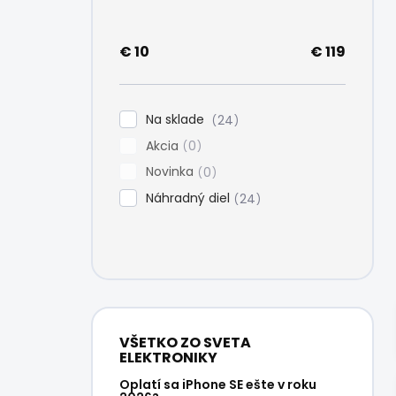
e
l
€
10
€
119
Na sklade
24
Akcia
0
Novinka
0
Náhradný diel
24
VŠETKO ZO SVETA
ELEKTRONIKY
Oplatí sa iPhone SE ešte v roku