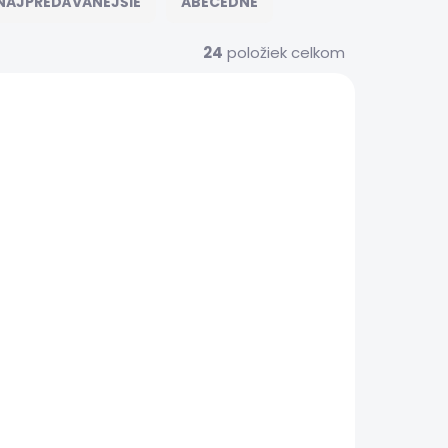
NAJPREDÁVANEJŠIE
ABECEDNE
24
položiek celkom
S00161
XIAOMISRVS00163
 SERVIS
EXPRESNÝ SERVIS
(>5 KS)
(>5 KS)
Nastavenia
zabezpečenia -
omi
Xiaomi Mi 10 Pro
€20