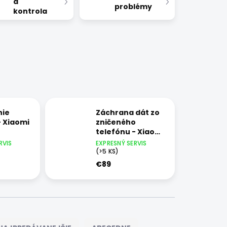
a
problémy
kontrola
nie
Záchrana dát zo
- Xiaomi
zničeného
telefónu - Xiaomi
Mi 10 Pro
RVIS
EXPRESNÝ SERVIS
(>5 KS)
€89