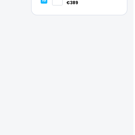
Vynikajúci – A
€389