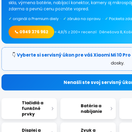
skla, výmena batérie, nabíjací konektor, kamery aj mikrospáj
zdarma a pevnú cenu poznáte vopred.
✓
originál a Premium diely ·
✓
záruka na opravu ·
✓
Packeta zda
📞 0949 376 962
⭐ 4,8/5 z 200+ recenzií · Dénešova 8, Koš
👇
Vyberte si servisný úkon pre váš Xiaomi Mi 10 Pro
dosky.
Nenašli ste svoj servisný úko
Tlačidlá a
Batéria a
funkčné
nabíjanie
prvky
Displej a
Zvuk a