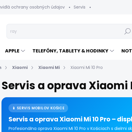
avidlá ochrany osobných údajov
Servis
Vrátenie tovaru
Hľad
APPLE
TELEFÓNY, TABLETY & HODINKY
NOT
n
Xiaomi
Xiaomi Mi
Xiaomi Mi 10 Pro
Servis a oprava Xiaomi 
📱 SERVIS MOBILOV KOŠICE
Servis a oprava Xiaomi Mi 10 Pro – disp
Profesionálna oprava Xiaomi Mi 10 Pro v Košiciach s dielmi