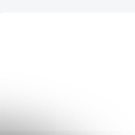
XIAOMISRVS00164
XIAOMISRV
EXPRESNÝ SERVIS
EXPRESNÝ
(>5 KS)
Obliaty telefón -
Poškodený pr
Xiaomi Mi 10 Pro
fotoaparát -
Xiaomi Mi 10 Pr
€35
€35
Do košíka
Do košíka