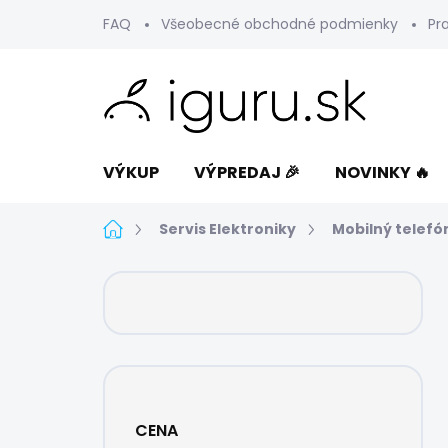
Prejsť
FAQ
Všeobecné obchodné podmienky
Pr
na
obsah
VÝKUP
VÝPREDAJ 🎉
NOVINKY 🔥
Domov
Servis Elektroniky
Mobilný telefó
B
o
č
n
ý
p
a
CENA
n