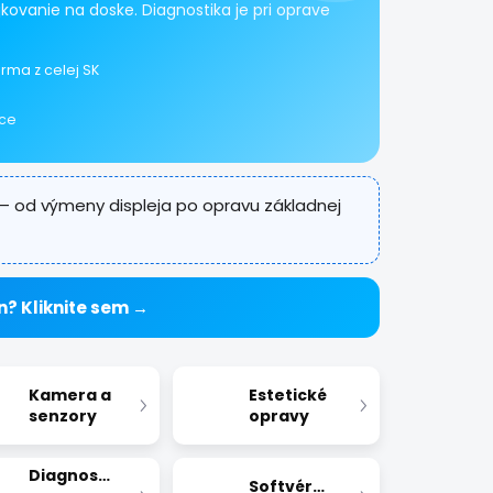
kovanie na doske. Diagnostika je pri oprave
rma z celej SK
ice
– od výmeny displeja po opravu základnej
n? Kliknite sem →
Kamera a
Estetické
senzory
opravy
Diagnostika
Softvérové