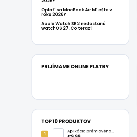
2026?
Oplatí sa MacBook Air M1 ešte v
roku 2026?
Apple Watch SE 2 nedostanú
watchOS 27. Čo teraz?
PRIJÍMAME ONLINE PLATBY
TOP 10 PRODUKTOV
Aplikácia prémiového
ochranného skla na
€9,99