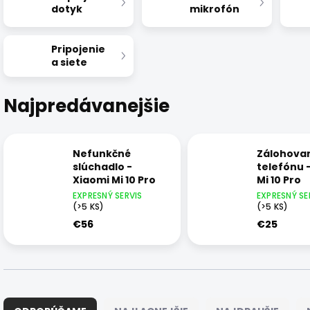
dotyk
mikrofón
Pripojenie
a siete
Najpredávanejšie
Nefunkčné
Zálohova
slúchadlo -
telefónu 
Xiaomi Mi 10 Pro
Mi 10 Pro
EXPRESNÝ SERVIS
EXPRESNÝ SE
(>5 KS)
(>5 KS)
€56
€25
R
a