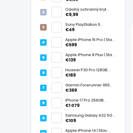
displej
Odolný ochranný kryt
transparentný
€9,99
Sony PlayStation 5
DualSense bezdrôtový
€49
ovládač, White | Stav:
Vynikajúci – A
Apple iPhone 15 Pro | Stav:
Vynikajúci – A
€599
Apple iPhone 8 Plus | Stav:
Vynikajúci – A
€139
Huawei P30 Pro 128GB
Black, Kirin 980, Leica 40
€169
Mpx + 5× optický zoom,
6,47" OLED, IP68 | Stav:
Garmin Forerunner 955
Vynikajúci – A
Black, multisport GPS
€369
hodinky, mapy, AMOLED,
batéria 15 dní, ECG,
iPhone 17 Pro 256GB
ClimbPro
Cosmic Orange | Stav:
€1 079
Ako nový – A+
Samsung Galaxy A32 5G |
Stav: Vynikajúci – A
€109
Apple iPhone 14 | Stav: