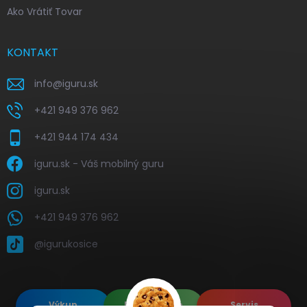
Ako Vrátiť Tovar
KONTAKT
info
@
iguru.sk
+421 949 376 962
+421 944 174 434
iguru.sk - Váš mobilný guru
iguru.sk
+421 949 376 962
@igurukosice
Výkup
Renovované
Servis