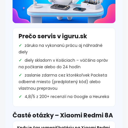
Prečo servis v iguru.sk
záruka na vykonanú prácu aj náhradné
diely
diely skladom v Košiciach – väčšina opráv
na počkanie alebo do 24 hodín
zaslanie zdarma cez ktorékoľvek Packeta
odberné miesto (predplatený kód) alebo
vlastnou prepravou
4,8/5 z 200+ recenzií na Google a Heureka
Časté otázky – Xiaomi Redmi 8A
Kedy je čas vymeniť batériu na Xiaomi Redmi