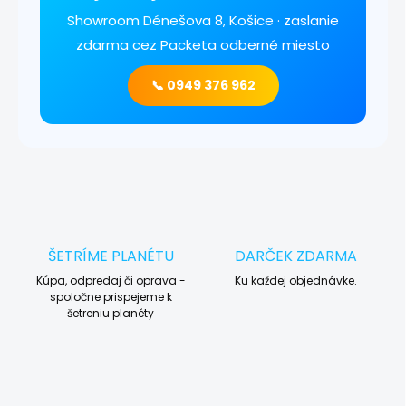
Showroom Dénešova 8, Košice · zaslanie
zdarma cez Packeta odberné miesto
📞 0949 376 962
ŠETRÍME PLANÉTU
DARČEK ZDARMA
Kúpa, odpredaj či oprava -
Ku každej objednávke.
spoločne prispejeme k
šetreniu planéty