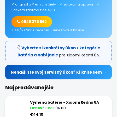
✓
originál a Premium diely ·
✓
záruka na opravu ·
✓
Packeta zdarma z celej SK
📞 0949 376 962
⭐ 4,8/5 z 200+ recenzií · Dénešova 8, Košice
👇
Vyberte si konkrétny úkon z kategórie
Batéria a nabíjanie
pre Xiaomi Redmi 8A.
Nenašli ste svoj servisný úkon? Kliknite sem →
Najpredávanejšie
Výmena batérie - Xiaomi Redmi 8A
EXPRESNÝ SERVIS
(>5 KS)
€44,10