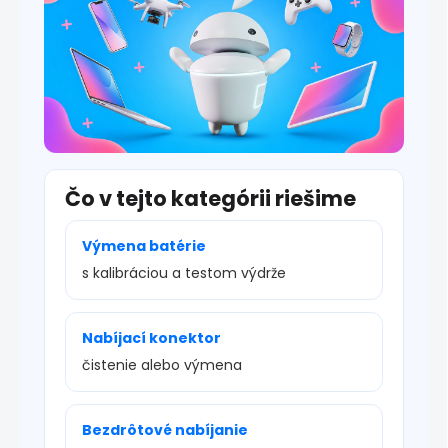
u
Čo v tejto kategórii riešime
Výmena batérie
s kalibráciou a testom výdrže
Nabíjací konektor
čistenie alebo výmena
Bezdrôtové nabíjanie