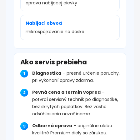
oprava nabíjacej cievky
Nabíjací obvod
mikrospájkovanie na doske
Ako servis prebieha
Diagnostika
– presné určenie poruchy,
pri vykonaní opravy zdarma.
Pevná cena a termín vopred
–
potvrdí servisný technik po diagnostike,
bez skrytých poplatkov. Bez vášho
odsúhlasenia nezačíname.
Odborná oprava
– originálne alebo
kvalitné Premium diely so zárukou.