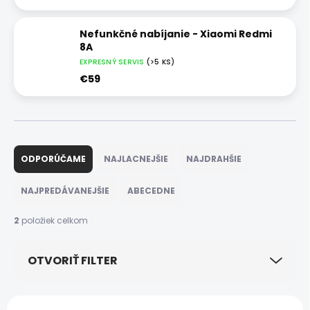
Nefunkčné nabíjanie - Xiaomi Redmi
8A
EXPRESNÝ SERVIS
(>5 KS)
€59
R
a
ODPORÚČAME
NAJLACNEJŠIE
NAJDRAHŠIE
d
e
NAJPREDÁVANEJŠIE
ABECEDNE
n
i
2
položiek celkom
e
p
OTVORIŤ FILTER
r
o
d
V
u