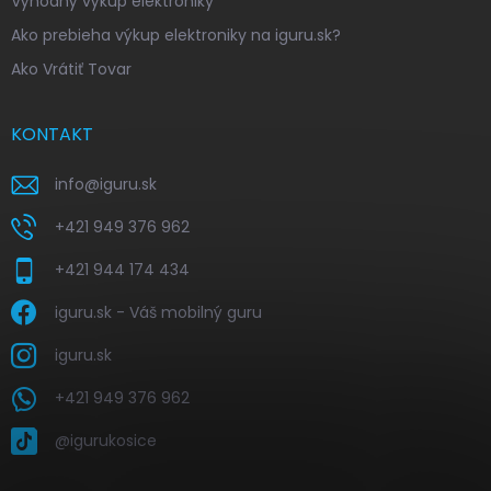
Výhodný výkup elektroniky
Ako prebieha výkup elektroniky na iguru.sk?
Ako Vrátiť Tovar
KONTAKT
info
@
iguru.sk
+421 949 376 962
+421 944 174 434
iguru.sk - Váš mobilný guru
iguru.sk
+421 949 376 962
@igurukosice