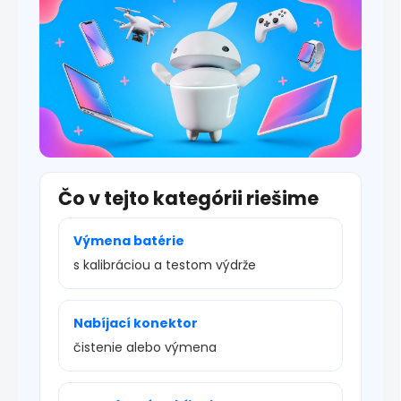
u
Čo v tejto kategórii riešime
Výmena batérie
s kalibráciou a testom výdrže
Nabíjací konektor
čistenie alebo výmena