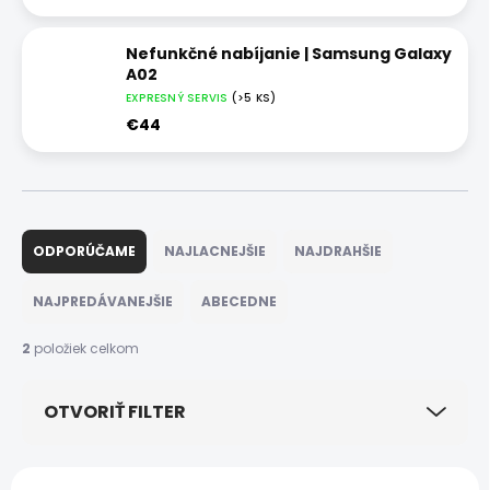
Nefunkčné nabíjanie | Samsung Galaxy
A02
EXPRESNÝ SERVIS
(>5 KS)
€44
R
a
ODPORÚČAME
NAJLACNEJŠIE
NAJDRAHŠIE
d
e
NAJPREDÁVANEJŠIE
ABECEDNE
n
i
2
položiek celkom
e
p
OTVORIŤ FILTER
r
o
d
V
u