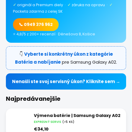
✓
originál a Premium diely ·
✓
záruka na opravu ·
✓
Packeta zdarma z celej SK
📞 0949 376 962
⭐ 4,8/5 z 200+ recenzií · Dénešova 8, Košice
👇
Vyberte si konkrétny úkon z kategórie
Batéria a nabíjanie
pre Samsung Galaxy A02.
Nenašli ste svoj servisný úkon? Kliknite sem →
Najpredávanejšie
Výmena batérie | Samsung Galaxy A02
EXPRESNÝ SERVIS
(>5 KS)
€34,10