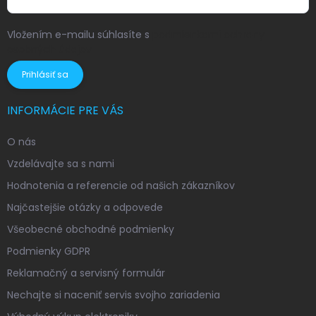
Vložením e-mailu súhlasíte s
podmienkami ochrany
osobných údajov
Prihlásiť sa
INFORMÁCIE PRE VÁS
O nás
Vzdelávajte sa s nami
Hodnotenia a referencie od našich zákazníkov
Najčastejšie otázky a odpovede
Všeobecné obchodné podmienky
Podmienky GDPR
Reklamačný a servisný formulár
Nechajte si naceniť servis svojho zariadenia