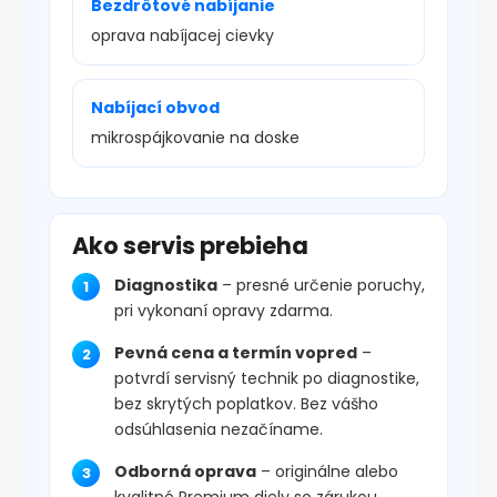
Bezdrôtové nabíjanie
oprava nabíjacej cievky
Nabíjací obvod
mikrospájkovanie na doske
Ako servis prebieha
Diagnostika
– presné určenie poruchy,
pri vykonaní opravy zdarma.
Pevná cena a termín vopred
–
potvrdí servisný technik po diagnostike,
bez skrytých poplatkov. Bez vášho
odsúhlasenia nezačíname.
Odborná oprava
– originálne alebo
kvalitné Premium diely so zárukou.