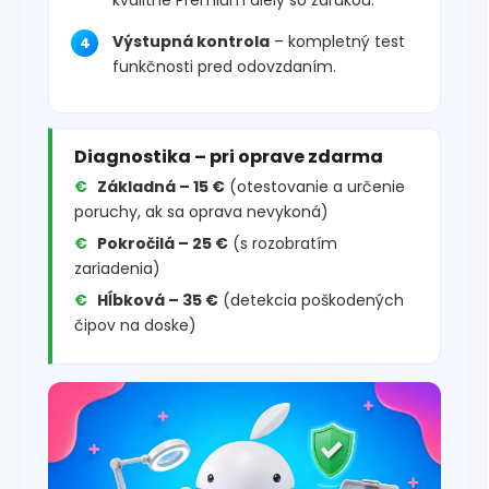
Výstupná kontrola
– kompletný test
funkčnosti pred odovzdaním.
Diagnostika – pri oprave zdarma
Základná – 15 €
(otestovanie a určenie
poruchy, ak sa oprava nevykoná)
Pokročilá – 25 €
(s rozobratím
zariadenia)
Hĺbková – 35 €
(detekcia poškodených
čipov na doske)