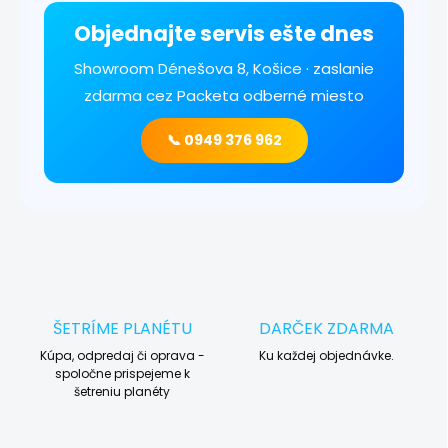
Objednajte servis ešte dnes
Showroom Dénešova 8, Košice · zaslanie
zdarma cez Packeta odberné miesto
📞 0949 376 962
ŠETRÍME PLANÉTU
DARČEK ZDARMA
Kúpa, odpredaj či oprava -
Ku každej objednávke.
spoločne prispejeme k
šetreniu planéty