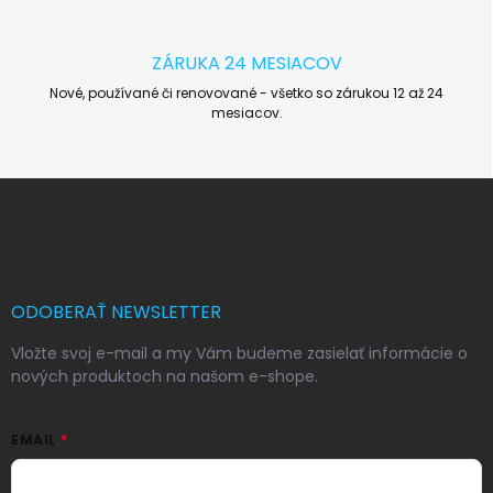
ZÁRUKA 24 MESIACOV
Nové, používané či renovované - všetko so zárukou 12 až 24
mesiacov.
Z
á
p
ä
t
i
ODOBERAŤ NEWSLETTER
e
Vložte svoj e-mail a my Vám budeme zasielať informácie o
nových produktoch na našom e-shope.
EMAIL