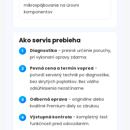
mikrospájkovanie na úrovni
komponentov
Ako servis prebieha
Diagnostika
– presné určenie poruchy,
pri vykonaní opravy zdarma.
Pevná cena a termín vopred
–
potvrdí servisný technik po diagnostike,
bez skrytých poplatkov. Bez vášho
odsúhlasenia nezačíname.
Odborná oprava
– originálne alebo
kvalitné Premium diely so zárukou.
Výstupná kontrola
– kompletný test
funkčnosti pred odovzdaním.