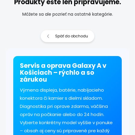
Produkty ešte len pripravujeme.
Môžete sa ale pozrieť na ostatné kategórie.
Späť do obchodu
Servis a oprava Galaxy A v
Košiciach – rýchlo a so
zárukou
Výmena displeja, batérie, nabíjacieho
konektora či kamier s dielmi skladom.
Diagnostika pri oprave zdarma, väčšina
opráv na počkanie alebo do 24 hodín.
Vyberte konkrétny model vyššie v ponuke
– obsah aj ceny sú pripravené pre každý