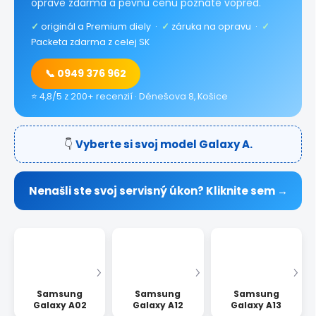
oprave zdarma a pevnú cenu poznáte vopred.
✓
originál a Premium diely ·
✓
záruka na opravu ·
✓
Packeta zdarma z celej SK
📞 0949 376 962
⭐ 4,8/5 z 200+ recenzií · Dénešova 8, Košice
👇
Vyberte si svoj model Galaxy A.
Nenašli ste svoj servisný úkon? Kliknite sem →
Samsung
Samsung
Samsung
Galaxy A02
Galaxy A12
Galaxy A13