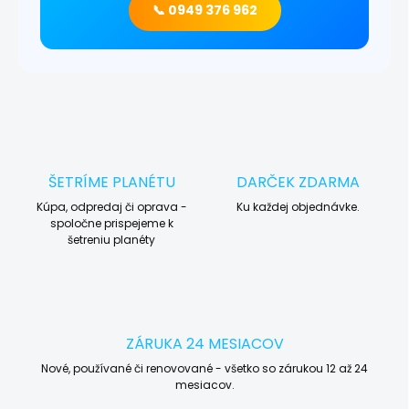
📞 0949 376 962
ŠETRÍME PLANÉTU
DARČEK ZDARMA
Kúpa, odpredaj či oprava -
Ku každej objednávke.
spoločne prispejeme k
šetreniu planéty
ZÁRUKA 24 MESIACOV
Nové, používané či renovované - všetko so zárukou 12 až 24
mesiacov.