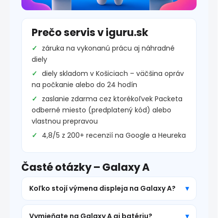
Prečo servis v iguru.sk
záruka na vykonanú prácu aj náhradné
diely
diely skladom v Košiciach – väčšina opráv
na počkanie alebo do 24 hodín
zaslanie zdarma cez ktorékoľvek Packeta
odberné miesto (predplatený kód) alebo
vlastnou prepravou
4,8/5 z 200+ recenzií na Google a Heureka
Časté otázky – Galaxy A
Koľko stojí výmena displeja na Galaxy A?
Vymieňate na Galaxy A aj batériu?