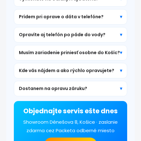
Prídem pri oprave o dáta v telefóne?
Opravíte aj telefón po páde do vody?
Musím zariadenie priniesť osobne do Košíc?
Kde vás nájdem a ako rýchlo opravujete?
Dostanem na opravu záruku?
Objednajte servis ešte dnes
Showroom Dénešova 8, Košice · zaslanie
zdarma cez Packeta odberné miesto