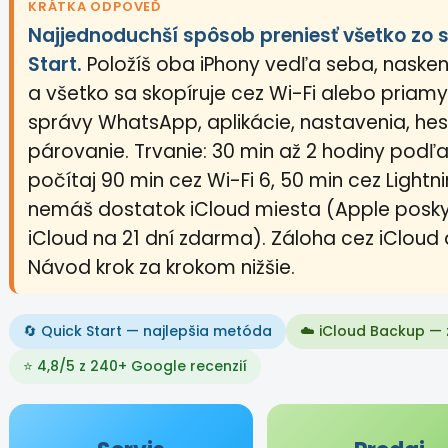
KRÁTKA ODPOVEĎ
Najjednoduchší spôsob preniesť všetko zo s
Start.
Položíš oba iPhony vedľa seba, nasken
a všetko sa skopíruje cez Wi-Fi alebo priamy
správy WhatsApp, aplikácie, nastavenia, he
párovanie. Trvanie: 30 min až 2 hodiny podľa
počítaj 90 min cez Wi-Fi 6, 50 min cez Lightn
nemáš dostatok iCloud miesta (Apple pos
iCloud na 21 dní zdarma). Záloha cez iCloud
Návod krok za krokom nižšie.
🔄 Quick Start — najlepšia metóda
☁️ iCloud Backup —
⭐ 4,8/5 z 240+ Google recenzií