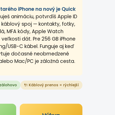
tarého iPhone na nový je Quick
uješ animáciu, potvrdíš Apple ID
 káblový spoj — kontakty, fotky,
slá, MFA kódy, Apple Watch
 veľkosti dát. Pre 256 GB iPhone
ing/USB-C kábel. Funguje aj keď
kytuje dočasné neobmedzené
 alebo Mac/PC je záložná cesta.
 zálohovo
🔌 Káblový prenos = rýchlejší