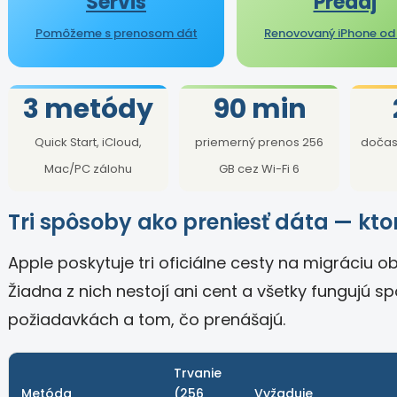
Servis
Predaj
Pomôžeme s prenosom dát
Renovovaný iPhone od 
3 metódy
90 min
Quick Start, iCloud,
priemerný prenos 256
dočas
Mac/PC zálohu
GB cez Wi-Fi 6
Tri spôsoby ako preniesť dáta — ktor
Apple poskytuje tri oficiálne cesty na migráciu 
Žiadna z nich nestojí ani cent a všetky fungujú spo
požiadavkách a tom, čo prenášajú.
Trvanie
Metóda
(256
Vyžaduje