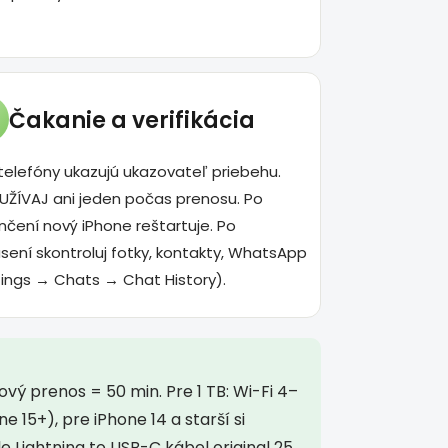
Čakanie a verifikácia
telefóny ukazujú ukazovateľ priebehu.
UŽÍVAJ ani jeden počas prenosu. Po
čení nový iPhone reštartuje. Po
ásení skontroluj fotky, kontakty, WhatsApp
ings → Chats → Chat History).
vý prenos = 50 min. Pre 1 TB: Wi-Fi 4–
e 15+), pre iPhone 14 a starší si
 Lightning to USB-C kábel original 25