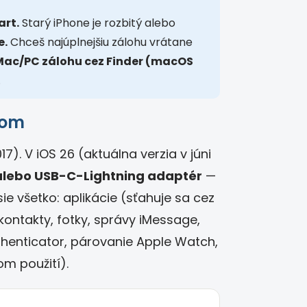
art.
Starý iPhone je rozbitý alebo
e.
Chceš najúplnejšiu zálohu vrátane
Mac/PC zálohu cez Finder (macOS
.
kom
7). V iOS 26 (aktuálna verzia v júni
alebo USB-C-Lightning adaptér
—
sie všetko: aplikácie (sťahuje sa cez
kontakty, fotky, správy iMessage,
thenticator, párovanie Apple Watch,
om použití).