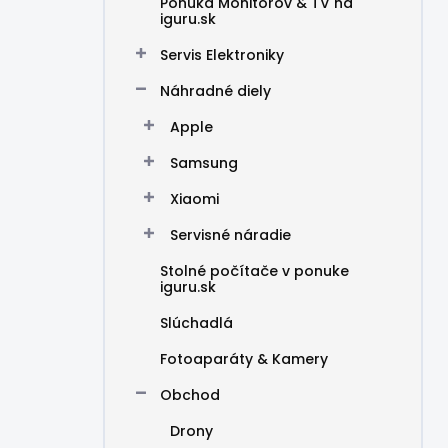
Ponuka Monitorov & TV na
iguru.sk
Servis Elektroniky
Náhradné diely
Apple
Samsung
Xiaomi
Servisné náradie
Stolné počítače v ponuke
iguru.sk
Slúchadlá
Fotoaparáty & Kamery
Obchod
Drony