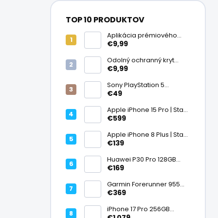
TOP 10 PRODUKTOV
Aplikácia prémiového
ochranného skla na
€9,99
displej
Odolný ochranný kryt
transparentný
€9,99
Sony PlayStation 5
DualSense bezdrôtový
€49
ovládač, White | Stav:
Vynikajúci – A
Apple iPhone 15 Pro | Stav:
Vynikajúci – A
€599
Apple iPhone 8 Plus | Stav:
Vynikajúci – A
€139
Huawei P30 Pro 128GB
Black, Kirin 980, Leica 40
€169
Mpx + 5× optický zoom,
6,47" OLED, IP68 | Stav:
Garmin Forerunner 955
Vynikajúci – A
Black, multisport GPS
€369
hodinky, mapy, AMOLED,
batéria 15 dní, ECG,
iPhone 17 Pro 256GB
ClimbPro
Cosmic Orange | Stav:
€1 079