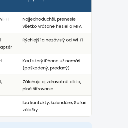
Wi-Fi
Najjednoduchší, prenesie
všetko vrátane hesiel a MFA
l
Rýchlejší a nezávislý od Wi-Fi
daptér
d
Keď starý iPhone už nemáš
(poškodený, predaný)
,
Zálohuje aj zdravotné dáta,
plné šifrovanie
Iba kontakty, kalendáre, Safari
záložky