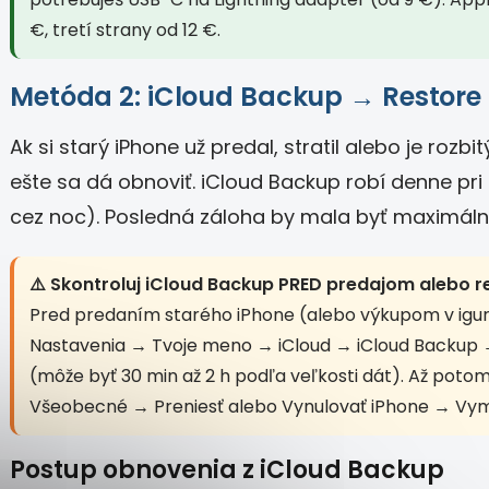
€, tretí strany od 12 €.
Metóda 2: iCloud Backup → Restore
Ak si starý iPhone už predal, stratil alebo je rozb
ešte sa dá obnoviť. iCloud Backup robí denne pri p
cez noc). Posledná záloha by mala byť maximálne
⚠️ Skontroluj iCloud Backup PRED predajom alebo r
Pred predaním starého iPhone (alebo výkupom v igur
Nastavenia → Tvoje meno → iCloud → iCloud Backup 
(môže byť 30 min až 2 h podľa veľkosti dát). Až pot
Všeobecné → Preniesť alebo Vynulovať iPhone → Vym
Postup obnovenia z iCloud Backup