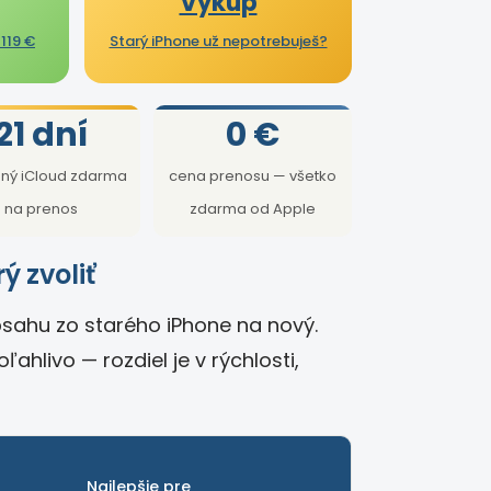
Výkup
119 €
Starý iPhone už nepotrebuješ?
21 dní
0 €
ný iCloud zdarma
cena prenosu — všetko
na prenos
zdarma od Apple
ý zvoliť
obsahu zo starého iPhone na nový.
ľahlivo — rozdiel je v rýchlosti,
Najlepšie pre