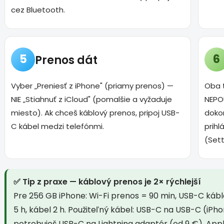
cez Bluetooth.
5
6
Prenos dát
Vyber „Preniesť z iPhone" (priamy prenos) —
Oba 
NIE „Stiahnuť z iCloud" (pomalšie a vyžaduje
NEPO
miesto). Ak chceš káblový prenos, pripoj USB-
dokon
C kábel medzi telefónmi.
prihl
(Sett
✅ Tip z praxe — káblový prenos je 2× rýchlejší
Pre 256 GB iPhone: Wi-Fi prenos = 90 min, USB-C káblo
5 h, kábel 2 h. Použiteľný kábel: USB-C na USB-C (iPhon
potrebuješ USB-C na Lightning adaptér (od 9 €). Apple