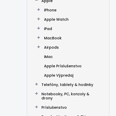
Apple
e
l
iPhone
Apple Watch
iPad
MacBook
Airpods
iMac
Apple Príslušenstvo
Apple Výpredaj
Telefóny, tablety & hodinky
Notebooky, PC, konzoly &
drony
Príslušenstvo