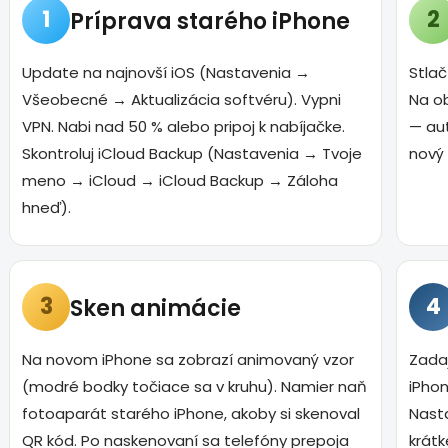
1
2
Príprava starého iPhone
Update na najnovší iOS (Nastavenia →
Stlač
Všeobecné → Aktualizácia softvéru). Vypni
Na ob
VPN. Nabi nad 50 % alebo pripoj k nabíjačke.
— au
Skontroluj iCloud Backup (Nastavenia → Tvoje
nový 
meno → iCloud → iCloud Backup → Záloha
hneď).
3
4
Sken animácie
Na novom iPhone sa zobrazí animovaný vzor
Zada
(modré bodky točiace sa v kruhu). Namier naň
iPhon
fotoaparát starého iPhone, akoby si skenoval
Nasta
QR kód. Po naskenovaní sa telefóny prepoja
krátk