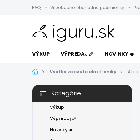
Prejsť
FAQ
Všeobecné obchodné podmienky
Pr
na
obsah
VÝKUP
VÝPREDAJ 🎉
NOVINKY 🔥
Domov
Všetko zo sveta elektroniky
Ako p
B
Kategórie
o
Preskočiť
č
kategórie
n
Výkup
ý
Výpredaj 🎉
p
a
Novinky 🔥
n