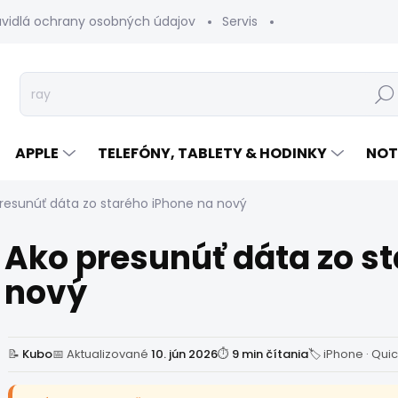
avidlá ochrany osobných údajov
Servis
Vrátenie tovaru
Hľad
APPLE
TELEFÓNY, TABLETY & HODINKY
NOT
resunúť dáta zo starého iPhone na nový
Ako presunúť dáta zo s
nový
📝
Kubo
📅 Aktualizované
10. jún 2026
⏱
9 min čítania
🏷 iPhone · Quic