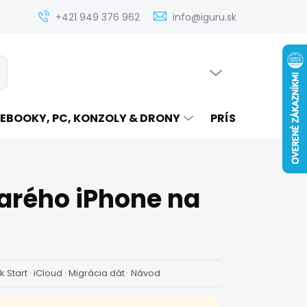
Zistenie ceny servisu elektroniky na iguru.sk
Kontakt
Ak
+421 949 376 962
info@iguru.sk
PRÁZDNY KOŠÍK
ať
NÁKUPNÝ
KOŠÍK
EBOOKY, PC, KONZOLY & DRONY
PRÍSLUŠENSTVO
tarého iPhone na
k Start · iCloud · Migrácia dát · Návod