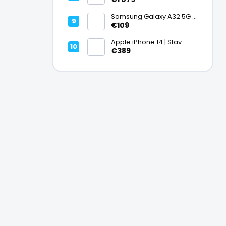
Ako nový – A+
Samsung Galaxy A32 5G |
Stav: Vynikajúci – A
€109
Apple iPhone 14 | Stav:
Vynikajúci – A
€389