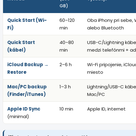
GB)
Quick Start (Wi-
60–120
Oba iPhony pri sebe, 
Fi)
min
alebo Bluetooth
Quick Start
40–80
USB-C/Lightning kábe
(kábel)
min
medzi telefónmi + a
iCloud Backup →
2–6 h
Wi-Fi pripojenie, iClou
Restore
miesto
Mac/PC backup
1–3 h
Lightning/USB-C kábel
(Finder/iTunes)
Mac/PC
Apple ID Sync
10 min
Apple ID, internet
(minimal)