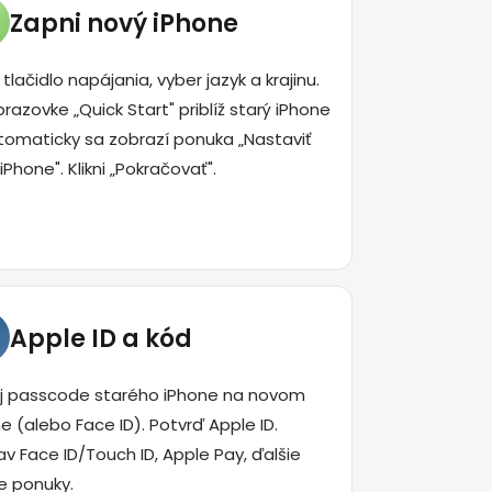
Zapni nový iPhone
 tlačidlo napájania, vyber jazyk a krajinu.
razovke „Quick Start" priblíž starý iPhone
tomaticky sa zobrazí ponuka „Nastaviť
iPhone". Klikni „Pokračovať".
Apple ID a kód
j passcode starého iPhone na novom
e (alebo Face ID). Potvrď Apple ID.
v Face ID/Touch ID, Apple Pay, ďalšie
e ponuky.