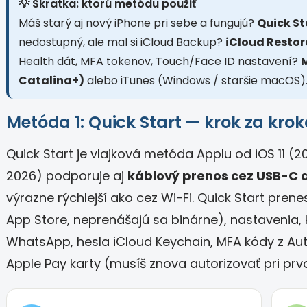
💡 Skratka: ktorú metódu použiť
Máš starý aj nový iPhone pri sebe a fungujú?
Quick St
nedostupný, ale mal si iCloud Backup?
iCloud Restor
Health dát, MFA tokenov, Touch/Face ID nastavení?
Catalina+)
alebo iTunes (Windows / staršie macOS)
Metóda 1: Quick Start — krok za kro
Quick Start je vlajková metóda Applu od iOS 11 (201
2026) podporuje aj
káblový prenos cez USB-C 
výrazne rýchlejší ako cez Wi-Fi. Quick Start prene
App Store, neprenášajú sa binárne), nastavenia, 
WhatsApp, hesla iCloud Keychain, MFA kódy z Au
Apple Pay karty (musíš znova autorizovať pri prv