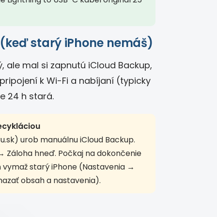
 (keď starý iPhone nemáš)
itý, ale mal si zapnutú iCloud Backup,
ripojení k Wi-Fi a nabíjaní (typicky
 24 h stará.
ecykláciou
u.sk) urob manuálnu iCloud Backup.
→ Záloha hneď. Počkaj na dokončenie
om vymaž starý iPhone (Nastavenia →
azať obsah a nastavenia).