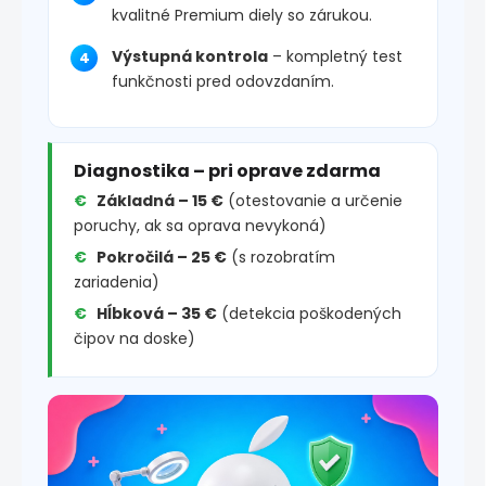
kvalitné Premium diely so zárukou.
Výstupná kontrola
– kompletný test
funkčnosti pred odovzdaním.
Diagnostika – pri oprave zdarma
Základná – 15 €
(otestovanie a určenie
poruchy, ak sa oprava nevykoná)
Pokročilá – 25 €
(s rozobratím
zariadenia)
Hĺbková – 35 €
(detekcia poškodených
čipov na doske)