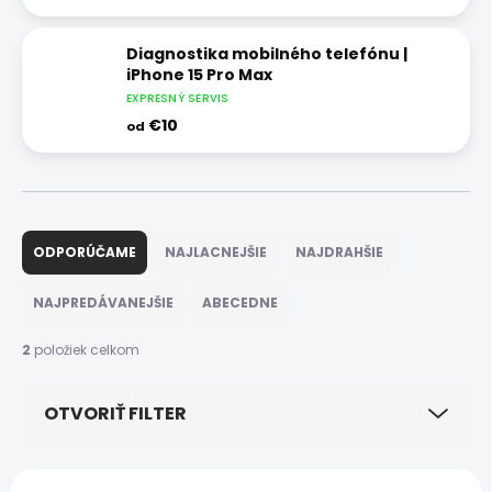
Diagnostika mobilného telefónu |
iPhone 15 Pro Max
EXPRESNÝ SERVIS
€10
od
R
a
ODPORÚČAME
NAJLACNEJŠIE
NAJDRAHŠIE
d
e
NAJPREDÁVANEJŠIE
ABECEDNE
n
i
2
položiek celkom
e
p
OTVORIŤ FILTER
r
o
d
V
u