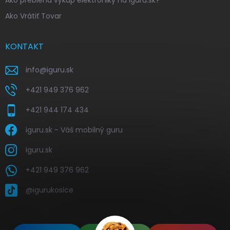
Ako prebieha výkup elektroniky na iguru.sk?
Ako Vrátiť Tovar
KONTAKT
info
@
iguru.sk
+421 949 376 962
+421 944 174 434
iguru.sk - Váš mobilný guru
iguru.sk
+421 949 376 962
@igurukosice