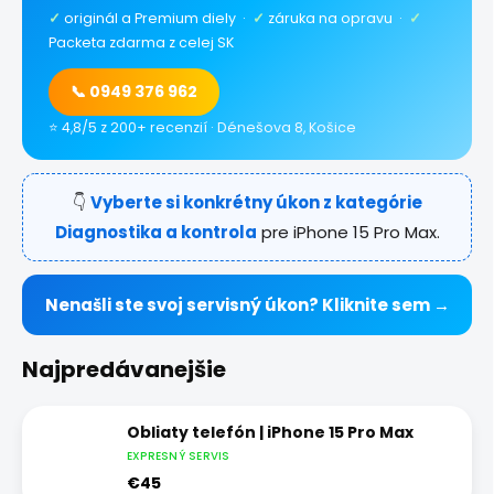
✓
originál a Premium diely ·
✓
záruka na opravu ·
✓
Packeta zdarma z celej SK
📞 0949 376 962
⭐ 4,8/5 z 200+ recenzií · Dénešova 8, Košice
👇
Vyberte si konkrétny úkon z kategórie
Diagnostika a kontrola
pre iPhone 15 Pro Max.
Nenašli ste svoj servisný úkon? Kliknite sem →
Najpredávanejšie
Obliaty telefón | iPhone 15 Pro Max
EXPRESNÝ SERVIS
€45