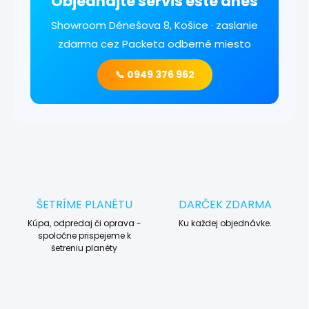
Objednajte servis ešte dnes
Showroom Dénešova 8, Košice · zaslanie
zdarma cez Packeta odberné miesto
📞 0949 376 962
ŠETRÍME PLANÉTU
DARČEK ZDARMA
Kúpa, odpredaj či oprava -
Ku každej objednávke.
spoločne prispejeme k
šetreniu planéty