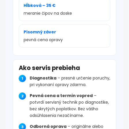
Hĺbková – 35 €
meranie čipov na doske
Písomný záver
pevná cena opravy
Ako servis prebieha
Diagnostika
– presné určenie poruchy,
pri vykonaní opravy zdarma.
Pevná cena a termín vopred
–
potvrdí servisný technik po diagnostike,
bez skrytých poplatkov. Bez vášho
odsúhlasenia nezačíname.
Odborná oprava
– originálne alebo