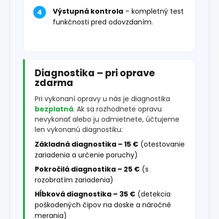
Výstupná kontrola
– kompletný test
funkčnosti pred odovzdaním.
Diagnostika – pri oprave
zdarma
Pri vykonaní opravy u nás je diagnostika
bezplatná
. Ak sa rozhodnete opravu
nevykonať alebo ju odmietnete, účtujeme
len vykonanú diagnostiku:
Základná diagnostika – 15 €
(otestovanie
zariadenia a určenie poruchy)
Pokročilá diagnostika – 25 €
(s
rozobratím zariadenia)
Hĺbková diagnostika – 35 €
(detekcia
poškodených čipov na doske a náročné
merania)