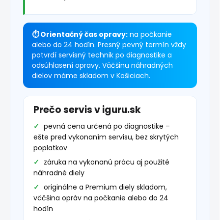
⏱ Orientačný čas opravy:
na počkanie
alebo do 24 hodín. Presný pevný termín vždy
potvrdí servisný technik po diagnostike a
odsúhlasení opravy. Väčšinu náhradných
dielov máme skladom v Košiciach.
Prečo servis v iguru.sk
pevná cena určená po diagnostike –
ešte pred vykonaním servisu, bez skrytých
poplatkov
záruka na vykonanú prácu aj použité
náhradné diely
originálne a Premium diely skladom,
väčšina opráv na počkanie alebo do 24
hodín