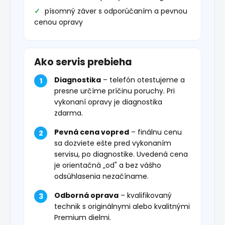
písomný záver s odporúčaním a pevnou
cenou opravy
Ako servis prebieha
Diagnostika
– telefón otestujeme a
presne určíme príčinu poruchy. Pri
vykonaní opravy je diagnostika
zdarma.
Pevná cena vopred
– finálnu cenu
sa dozviete ešte pred vykonaním
servisu, po diagnostike. Uvedená cena
je orientačná „od" a bez vášho
odsúhlasenia nezačíname.
Odborná oprava
– kvalifikovaný
technik s originálnymi alebo kvalitnými
Premium dielmi.