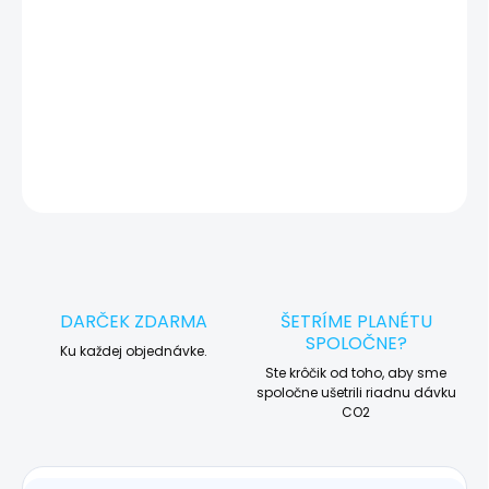
🛠️ Pre objednávku servisu na diaľku pridajte tento produkt do
košíka a dokončite objednávku. Následne vás obratom
kontaktujeme ohľadom vyzdvihnutia vášho zariadenia.
DETAILNÉ INFORMÁCIE
OPÝTAŤ SA
STRÁŽIŤ
DARČEK ZDARMA
ŠETRÍME PLANÉTU
SPOLOČNE?
Ku každej objednávke.
Ste krôčik od toho, aby sme
spoločne ušetrili riadnu dávku
CO2