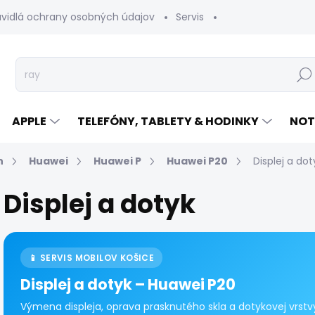
avidlá ochrany osobných údajov
Servis
Vrátenie tovaru
Hľad
APPLE
TELEFÓNY, TABLETY & HODINKY
NOT
n
Huawei
Huawei P
Huawei P20
Displej a dot
Displej a dotyk
📱 SERVIS MOBILOV KOŠICE
Displej a dotyk – Huawei P20
Výmena displeja, oprava prasknutého skla a dotykovej vrstvy