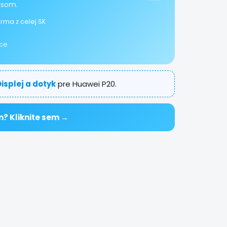
isom.
rma z celej SK
ice
isplej a dotyk
pre Huawei P20.
n? Kliknite sem →