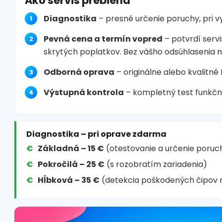
Ako servis prebieha
Diagnostika
– presné určenie poruchy, pri 
Pevná cena a termín vopred
– potvrdí servi
skrytých poplatkov. Bez vášho odsúhlasenia 
Odborná oprava
– originálne alebo kvalitné
Výstupná kontrola
– kompletný test funkčn
Diagnostika – pri oprave zdarma
Základná – 15 €
(otestovanie a určenie poruc
Pokročilá – 25 €
(s rozobratím zariadenia)
Hĺbková – 35 €
(detekcia poškodených čipov 