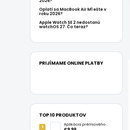
2026?
Oplatí sa MacBook Air M1 ešte v
roku 2026?
Apple Watch SE 2 nedostanú
watchOS 27. Čo teraz?
PRIJÍMAME ONLINE PLATBY
TOP 10 PRODUKTOV
Aplikácia prémiového
ochranného skla na
€9,99