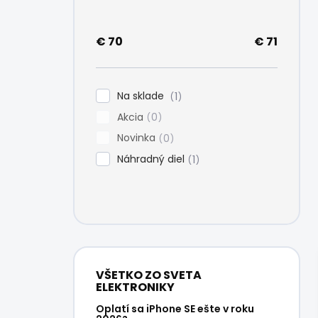
e
l
€
70
€
71
Na sklade
1
Akcia
0
Novinka
0
Náhradný diel
1
VŠETKO ZO SVETA
ELEKTRONIKY
Oplatí sa iPhone SE ešte v roku