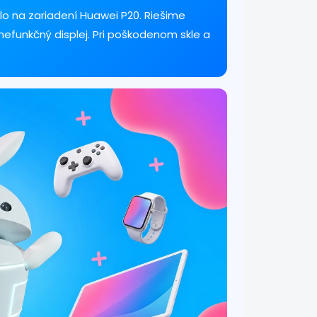
lo na zariadení Huawei P20. Riešime
 nefunkčný displej. Pri poškodenom skle a