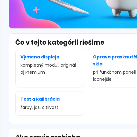
Čo v tejto kategórii riešime
Výmena displeja
Oprava prasknuté
skla
kompletný modul, originál
aj Premium
pri funkčnom paneli
lacnejšie
Test a kalibrácia
farby, jas, citlivosť