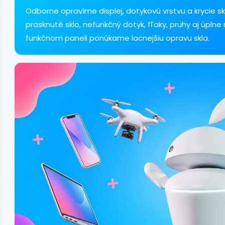
a
c
Odborne opravíme displej, dotykovú vrstvu a krycie sk
i
prasknuté sklo, nefunkčný dotyk, fľaky, pruhy aj úplne
e
funkčnom paneli ponúkame lacnejšiu opravu skla.
p
r
v
k
y
v
ý
p
i
s
u