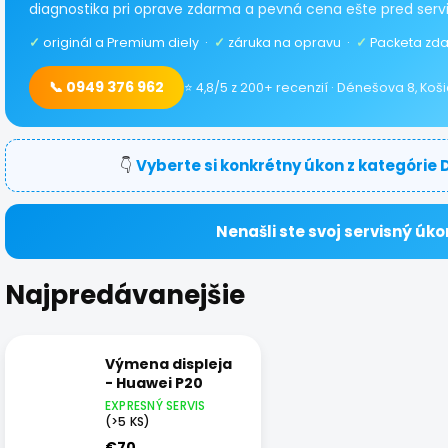
diagnostika pri oprave zdarma a pevná cena ešte pred serv
✓
originál a Premium diely ·
✓
záruka na opravu ·
✓
Packeta zda
📞 0949 376 962
⭐ 4,8/5 z 200+ recenzií · Dénešova 8, Koš
👇
Vyberte si konkrétny úkon z kategórie D
Nenašli ste svoj servisný úko
Najpredávanejšie
Výmena displeja
- Huawei P20
EXPRESNÝ SERVIS
(>5 KS)
€70