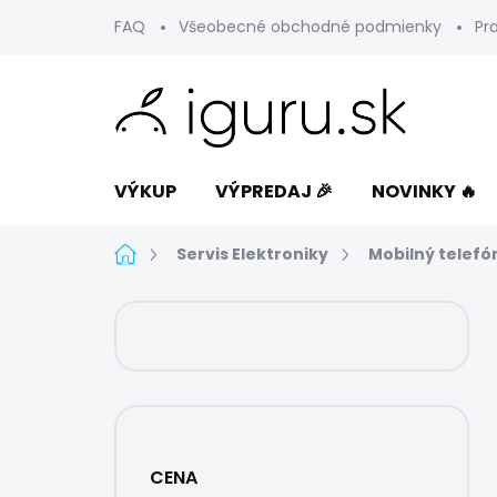
Prejsť
FAQ
Všeobecné obchodné podmienky
Pr
na
obsah
VÝKUP
VÝPREDAJ 🎉
NOVINKY 🔥
Domov
Servis Elektroniky
Mobilný telefó
B
o
č
n
ý
p
a
CENA
n