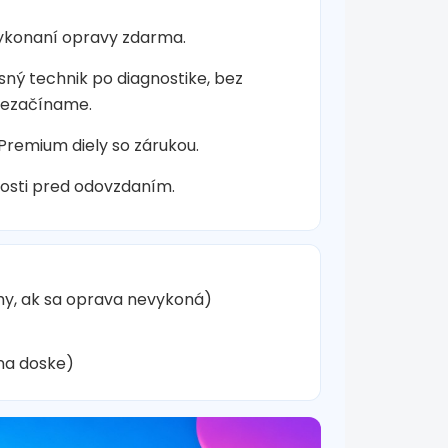
vykonaní opravy zdarma.
sný technik po diagnostike, bez
nezačíname.
 Premium diely so zárukou.
osti pred odovzdaním.
hy, ak sa oprava nevykoná)
na doske)