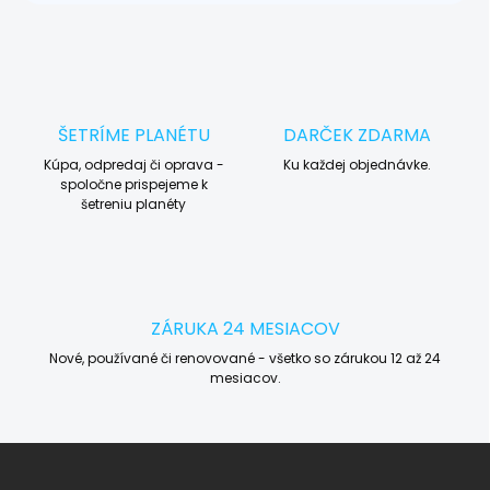
ŠETRÍME PLANÉTU
DARČEK ZDARMA
Kúpa, odpredaj či oprava -
Ku každej objednávke.
spoločne prispejeme k
šetreniu planéty
ZÁRUKA 24 MESIACOV
Nové, používané či renovované - všetko so zárukou 12 až 24
mesiacov.
Z
á