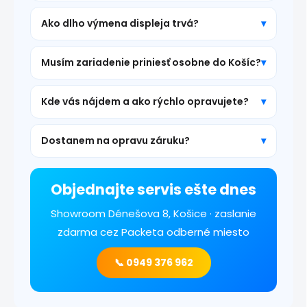
Ako dlho výmena displeja trvá?
Musím zariadenie priniesť osobne do Košíc?
Kde vás nájdem a ako rýchlo opravujete?
Dostanem na opravu záruku?
Objednajte servis ešte dnes
Showroom Dénešova 8, Košice · zaslanie
zdarma cez Packeta odberné miesto
📞 0949 376 962