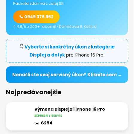
Packeta zdarma z celej SK
📞 0949 376 962
⭐ 4,8/5 z 200+ recenzií · Dénešova 8, Košice
👇
Vyberte si konkrétny úkon z kategórie
Displej a dotyk
pre iPhone 16 Pro.
Nenašli ste svoj servisný úkon? Kliknite sem →
Najpredávanejšie
Výmena displeja | iPhone 16 Pro
EXPRESNÝ SERVIS
€254
od