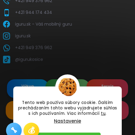
+421 949 376 962
+421 944 174 434
iguru.sk - Váš mobilný guru
iguru.sk
+421 949 376 962
@igurukosice
Výkup
Renovované
Servis
elektroniky
Apple's
elektroniky
Tento web používa súbory cookie. Ďalším
prechádzaním tohto webu vyjadrujete súhlas
Renovované
Doplnkové
Online
Samsung's
Príslušenstvo
Reklamácia
s ich používaním. Viac informácií
tu
.
Nastavenie
🔧
💰