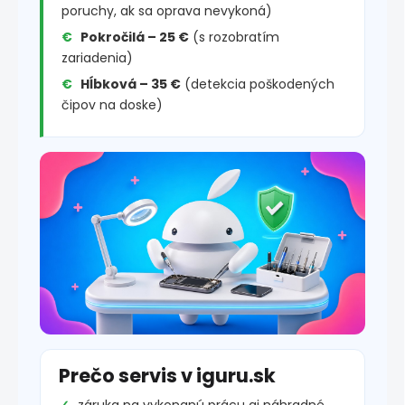
poruchy, ak sa oprava nevykoná)
Pokročilá – 25 €
(s rozobratím
zariadenia)
Hĺbková – 35 €
(detekcia poškodených
čipov na doske)
Prečo servis v iguru.sk