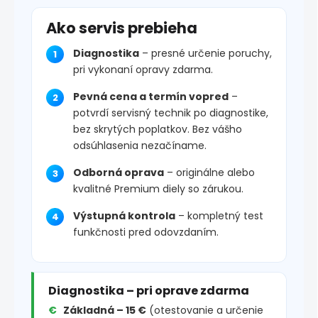
Ako servis prebieha
Diagnostika
– presné určenie poruchy,
pri vykonaní opravy zdarma.
Pevná cena a termín vopred
–
potvrdí servisný technik po diagnostike,
bez skrytých poplatkov. Bez vášho
odsúhlasenia nezačíname.
Odborná oprava
– originálne alebo
kvalitné Premium diely so zárukou.
Výstupná kontrola
– kompletný test
funkčnosti pred odovzdaním.
Diagnostika – pri oprave zdarma
Základná – 15 €
(otestovanie a určenie