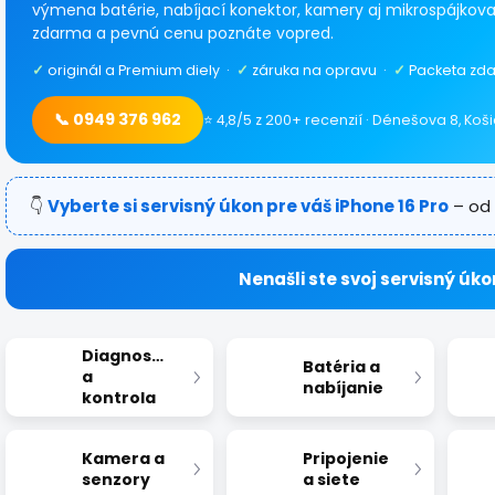
výmena batérie, nabíjací konektor, kamery aj mikrospájkovan
zdarma a pevnú cenu poznáte vopred.
✓
originál a Premium diely ·
✓
záruka na opravu ·
✓
Packeta zda
📞 0949 376 962
⭐ 4,8/5 z 200+ recenzií · Dénešova 8, Koš
👇
Vyberte si servisný úkon pre váš iPhone 16 Pro
– od 
Nenašli ste svoj servisný úko
Diagnostika
Batéria a
a
nabíjanie
kontrola
Kamera a
Pripojenie
senzory
a siete