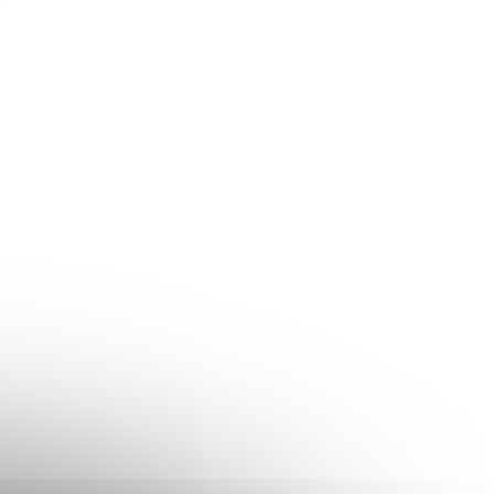
808
EXPRESNÝ SERVIS
EXPRESNÝ
Nefunkčné tlačidlá
Nefunkčné tlač
hlasitosti | iPhone 16
zapínania | iP
Pro
16 Pro
€89
€89
Detail
De
Oprava tlačidiel hlasitosti
Oprava tlačidla zapí