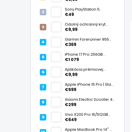
displej
Sony PlayStation 5
DualSense bezdrôtový
€49
ovládač, White | Stav:
Vynikajúci – A
Odolný ochranný kryt
transparentný
€9,99
Garmin Forerunner 955
Black, multisport GPS
€369
hodinky, mapy, AMOLED,
batéria 15 dní, ECG,
iPhone 17 Pro 256GB
ClimbPro
Cosmic Orange | Stav:
€1 079
Ako nový – A+
Aplikácia prémiovej
tvrdenej fólie na displej
€9,99
Apple iPhone 15 Pro | Stav:
Vynikajúci – A
€599
Xiaomi Electric Scooter 4
Lite (2. generácia), motor
€299
300 W, dojazd 25 km, 25
km/h, kolesá 10", 16,2 kg |
Vivo X200 Pro 16/512GB
Stav: Nový – A++
Titanium Dual SIM,
€649
Dimensity 9400, ZEISS 200
Mpx teleobjektív, 6,78"
Apple MacBook Pro 14" M1