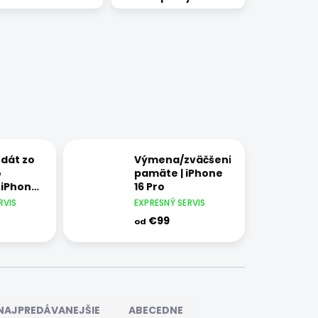
dát zo
Výmena/zväčšenie
o
pamäte | iPhone
| iPhone
16 Pro
RVIS
EXPRESNÝ SERVIS
€99
od
NAJPREDÁVANEJŠIE
ABECEDNE