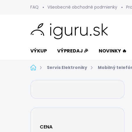
Prejsť
FAQ
Všeobecné obchodné podmienky
Pr
na
obsah
VÝKUP
VÝPREDAJ 🎉
NOVINKY 🔥
Domov
Servis Elektroniky
Mobilný telefó
B
o
č
n
ý
p
a
CENA
n