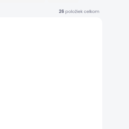
26
položiek celkom
804
2388
 SERVIS
EXPRESNÝ SERVIS
Nefunkčné
|
bezdrôtové
nabíjanie | iPhone
16 Pro
€119
tail
Detail