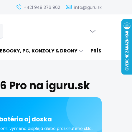
Zistenie ceny servisu elektroniky na iguru.sk
Kontakt
Ak
+421 949 376 962
info@iguru.sk
PRÁZDNY KOŠÍK
ať
NÁKUPNÝ
KOŠÍK
EBOOKY, PC, KONZOLY & DRONY
PRÍSLUŠENSTVO
6 Pro na iguru.sk
 batéria aj doska
adom: výmena displeja alebo prasknutého skla,