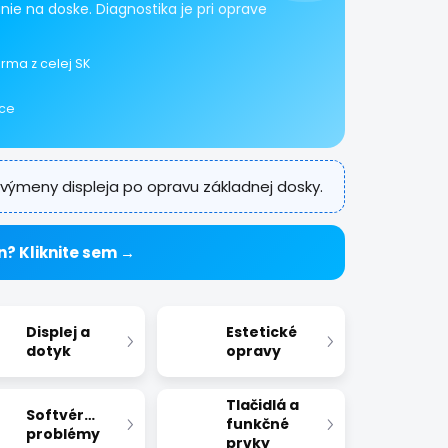
ie na doske. Diagnostika je pri oprave
rma z celej SK
ice
výmeny displeja po opravu základnej dosky.
n? Kliknite sem →
Displej a
Estetické
dotyk
opravy
Tlačidlá a
Softvérové
funkčné
problémy
prvky