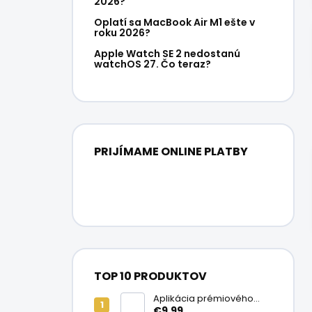
2026?
Oplatí sa MacBook Air M1 ešte v
roku 2026?
Apple Watch SE 2 nedostanú
watchOS 27. Čo teraz?
PRIJÍMAME ONLINE PLATBY
TOP 10 PRODUKTOV
Aplikácia prémiového
ochranného skla na
€9,99