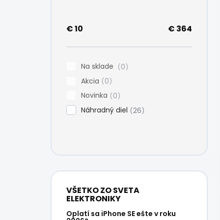
e
l
€
10
€
364
Na sklade
0
Akcia
0
Novinka
0
Náhradný diel
26
VŠETKO ZO SVETA
ELEKTRONIKY
Oplatí sa iPhone SE ešte v roku