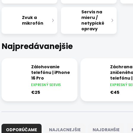
Servis na
Zvuk a
mieru /
mikrofón
netypické
opravy
Najpredávanejšie
Zálohovanie
Záchrana 
telefónu | iPhone
zničenéh
16 Pro
telefónu 
16 Pro
EXPRESNÝ SERVIS
EXPRESNÝ SE
€25
€45
R
a
ODPORÚČAME
NAJLACNEJŠIE
NAJDRAHŠIE