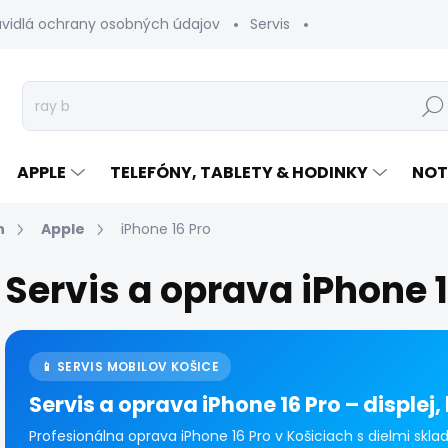
avidlá ochrany osobných údajov
Servis
Vrátenie tovaru
Hľad
APPLE
TELEFÓNY, TABLETY & HODINKY
NOT
n
Apple
iPhone 16 Pro
Servis a oprava iPhone 1
📱 SERVIS MOBILOV KOŠICE
Servis a oprava iPhone 16 Pro – displej,
Profesionálna oprava iPhone 16 Pro v Košiciach s dielmi skl