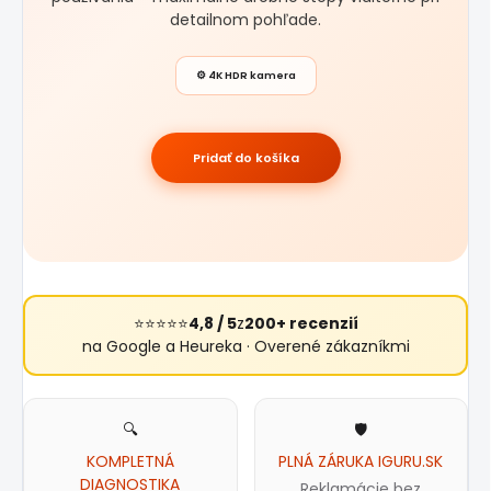
detailnom pohľade.
⚙️ 4K HDR kamera
Pridať do košíka
⭐⭐⭐⭐⭐
4,8 / 5
z
200+ recenzií
na Google a Heureka · Overené zákazníkmi
🔍
🛡️
KOMPLETNÁ
PLNÁ ZÁRUKA IGURU.SK
DIAGNOSTIKA
Reklamácie bez