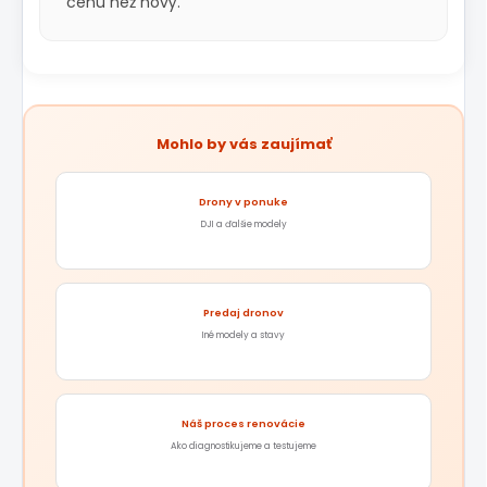
cenu než nový.
Mohlo by vás zaujímať
Drony v ponuke
DJI a ďalšie modely
Predaj dronov
Iné modely a stavy
Náš proces renovácie
Ako diagnostikujeme a testujeme