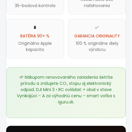
35-bodová kontrola
naťahovania
🔋
✅
BATÉRIA 90+ %
GARANCIA ORIGINALITY
Originálna Apple
100 % originálne diely
kapacita
výrobcu
🌱 Nákupom renovovaného zariadenia šetríte
prírodu a znižujete CO₂ stopu aj elektronický
odpad. DJI Mini 3 • RC ovládač + obal v stave
Vynikajúci – A za výhodnú cenu – smart voľba s
iguru.sk
.