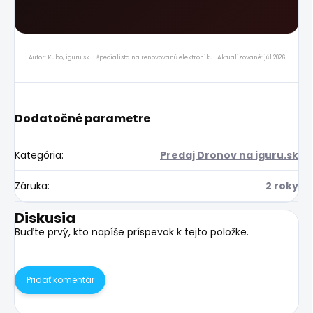
Autor: Kubo, iguru.sk – špecialista na renovovanú elektroniku · Aktualizované: júl 2026
Dodatočné parametre
Kategória
:
Predaj Dronov na iguru.sk
Záruka
:
2 roky
Diskusia
Buďte prvý, kto napíše príspevok k tejto položke.
Pridať komentár