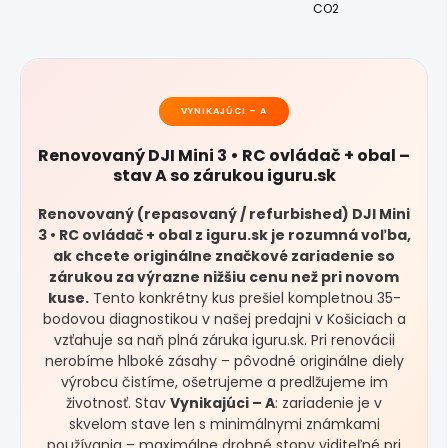
CO2
VYNIKAJÚCI – A
Renovovaný DJI Mini 3 • RC ovládač + obal –
stav A so zárukou iguru.sk
Renovovaný (repasovaný / refurbished) DJI Mini
3 • RC ovládač + obal z iguru.sk je rozumná voľba,
ak chcete originálne značkové zariadenie so
zárukou za výrazne nižšiu cenu než pri novom
kuse.
Tento konkrétny kus prešiel kompletnou 35-
bodovou diagnostikou v našej predajni v Košiciach a
vzťahuje sa naň plná záruka iguru.sk. Pri renovácii
nerobíme hlboké zásahy – pôvodné originálne diely
výrobcu čistíme, ošetrujeme a predlžujeme im
životnosť. Stav
Vynikajúci – A
: zariadenie je v
skvelom stave len s minimálnymi známkami
používania – maximálne drobné stopy viditeľné pri