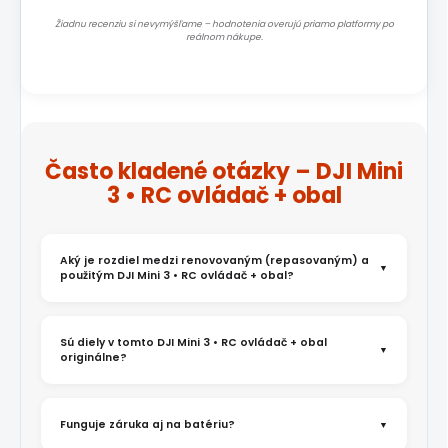
Žiadnu recenziu si nevymýšľame – hodnotenia overujú priamo platformy po
reálnom nákupe.
Často kladené otázky – DJI Mini
3 • RC ovládač + obal
Aký je rozdiel medzi renovovaným (repasovaným) a
použitým DJI Mini 3 • RC ovládač + obal?
Sú diely v tomto DJI Mini 3 • RC ovládač + obal
originálne?
Funguje záruka aj na batériu?