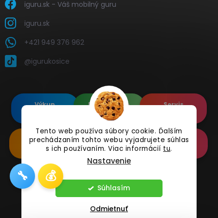
iguru.sk - Váš mobilný guru
iguru.sk
+421 949 376 962
@igurukosice
Výkup
Renovované
Servis
elektroniky
Apple's
elektroniky
Tento web používa súbory cookie. Ďalším
Renovované
Doplnkové
Online
prechádzaním tohto webu vyjadrujete súhlas
Samsung's
Príslušenstvo
Reklamácia
s ich používaním. Viac informácií
tu
.
Nastavenie
🔧
💰
Copyright 2026
iguru.sk
. Všetky práva vyhradené.
Súhlasím
Odmietnuť
Vytvoril Shoptet