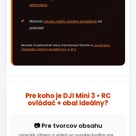
reklamácie
Možnosť
výkupu vášho starého zariadenia
na
protiúčet
Neviete, čo jednotlivé stavy znamenajú? Pozrite si
vizuálneho
sprievodcu stavmi zariadení A+, A, B, C
.
Pre koho je DJI Mini 3 • RC
ovládač + obal ideálny?
📷 Pre tvorcov obsahu
Letecké zábery a videá vo vysokej kvalite pre