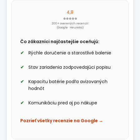
4,8
⭐⭐⭐⭐⭐
200+ overených recenzií
(Google · Heureka)
Čo zákazníci najčastejšie oceňujú:
Rýchle doručenie a starostlivé balenie
Stav zariadenia zodpovedajúci popisu
Kapacitu batérie podľa avizovaných
hodnôt
Komunikáciu pred aj po nákupe
Pozrieť všetky recenzie na Google →