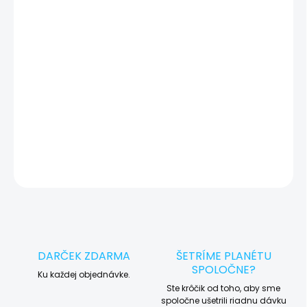
Otestovaný a pripravený pre vás
✔
Máte starý zariadenie? Vykúpime ho a
🔄
ušetríte!
DETAILNÉ INFORMÁCIE
OPÝTAŤ SA
STRÁŽIŤ
DARČEK ZDARMA
ŠETRÍME PLANÉTU
SPOLOČNE?
Ku každej objednávke.
Ste krôčik od toho, aby sme
spoločne ušetrili riadnu dávku