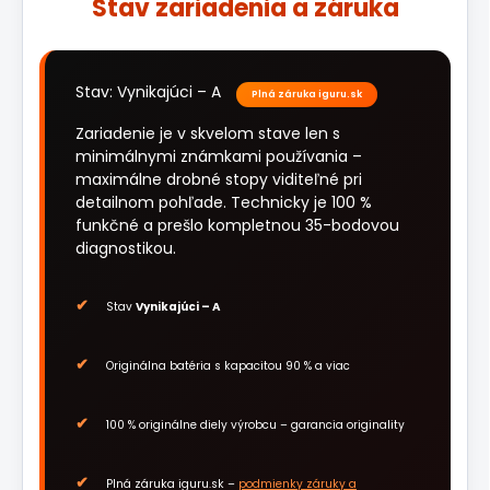
Stav zariadenia a záruka
Stav: Vynikajúci – A
Plná záruka iguru.sk
Zariadenie je v skvelom stave len s
minimálnymi známkami používania –
maximálne drobné stopy viditeľné pri
detailnom pohľade. Technicky je 100 %
funkčné a prešlo kompletnou 35-bodovou
diagnostikou.
Stav
Vynikajúci – A
Originálna batéria s kapacitou 90 % a viac
100 % originálne diely výrobcu – garancia originality
Plná záruka iguru.sk –
podmienky záruky a