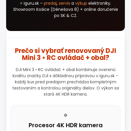
⚡ iguru.sk –
predaj
,
servis
a
výkup
elektroniky.
Showroom Košice (Dénešova 8) + online doručenie
po SK & CZ.
Prečo si vybrať renovovaný DJI
Mini 3 • RC ovládač + obal?
DJI Mini 3 • RC ovládač + obal kombinuje overenú
kvalitu značky DJI s dôkladnou prípravou v iguru.sk –
každý kus pred predajom prechádza kompletným
testovaním a kontrolou originality dielov. O výkon sa
stará 4K HDR kamera.
⚙️
Procesor 4K HDR kamera