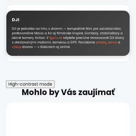
DJI
DJI je jednotka na trhu s dronmi — kompaktné Mini pre začiatočníkov,
profesionálne Mavic a Air aj filmárske Inspire. Gimbaly, stabilizátory a
akčné kamery Action. V
iguru.sk
nájdete precízne renovované DJI drony
s otestovanými motormi, kamerou a GPS. Ponúkame
predaj
,
servis
a
výkup
dronov — v Košiciach aj online.
High-contrast mode
Mohlo by Vás zaujímať
AKCIA
NOVINKA
NOVINKA
TRIEDA A
TRIEDA A