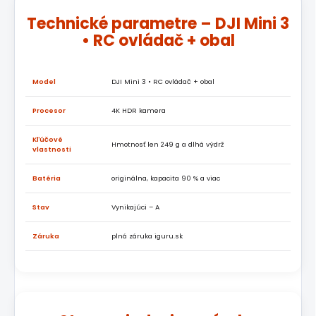
Technické parametre – DJI Mini 3
• RC ovládač + obal
Model
DJI Mini 3 • RC ovládač + obal
Procesor
4K HDR kamera
Kľúčové
Hmotnosť len 249 g a dlhá výdrž
vlastnosti
Batéria
originálna, kapacita 90 % a viac
Stav
Vynikajúci – A
Záruka
plná záruka iguru.sk