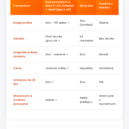
Renovovaný DJI
Použitý z
Parameter
Mini 3 • RC ovládač
Nový kus
bazáru
+ obal (iguru.sk)
Áno
Diagnostika
Áno – 35 bodov ✓
Žiadna
(výrobca)
Plná záruka
24
Záruka
Bez záruky
iguru.sk ✓
mesiacov
Originálne diely
Áno – overené ✓
Áno
Neisté
výrobcu
Cena
Výrazne nižšia ✓
Najvyššia
Variabilná
Vrátenie do 14
Áno ✓
Áno
Nie
dní
Showroom a
Stretnutie
Podľa
osobné
Košice ✓
s
predajcu
prevzatie
neznámym