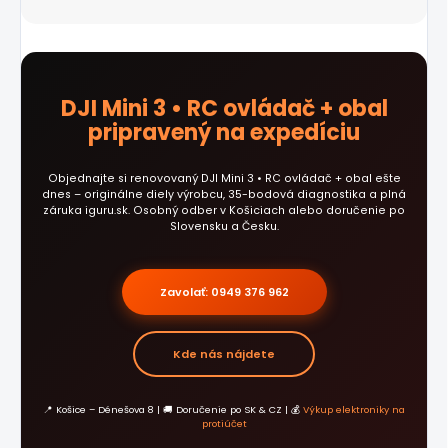
DJI Mini 3 • RC ovládač + obal
pripravený na expedíciu
Objednajte si renovovaný DJI Mini 3 • RC ovládač + obal ešte
dnes – originálne diely výrobcu, 35-bodová diagnostika a plná
záruka iguru.sk. Osobný odber v Košiciach alebo doručenie po
Slovensku a Česku.
Zavolať: 0949 376 962
Kde nás nájdete
📍 Košice – Dénešova 8 | 🚚 Doručenie po SK & CZ | 💰
Výkup elektroniky na
protiúčet