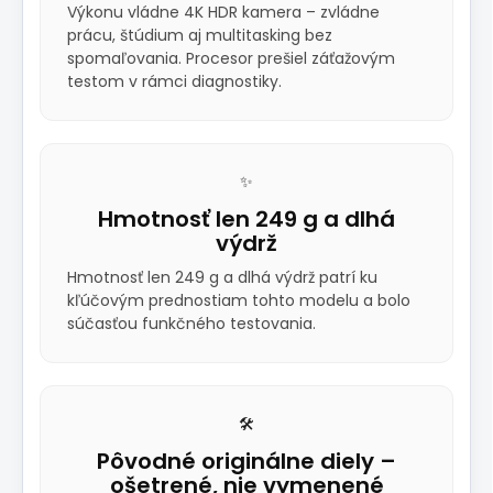
Výkonu vládne 4K HDR kamera – zvládne
prácu, štúdium aj multitasking bez
spomaľovania. Procesor prešiel záťažovým
testom v rámci diagnostiky.
✨
Hmotnosť len 249 g a dlhá
výdrž
Hmotnosť len 249 g a dlhá výdrž patrí ku
kľúčovým prednostiam tohto modelu a bolo
súčasťou funkčného testovania.
🛠️
Pôvodné originálne diely –
ošetrené, nie vymenené