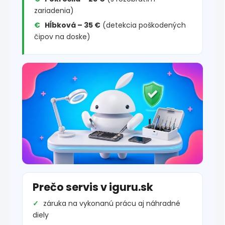
zariadenia)
Hĺbková – 35 €
(detekcia poškodených
čipov na doske)
Prečo servis v iguru.sk
záruka na vykonanú prácu aj náhradné
diely