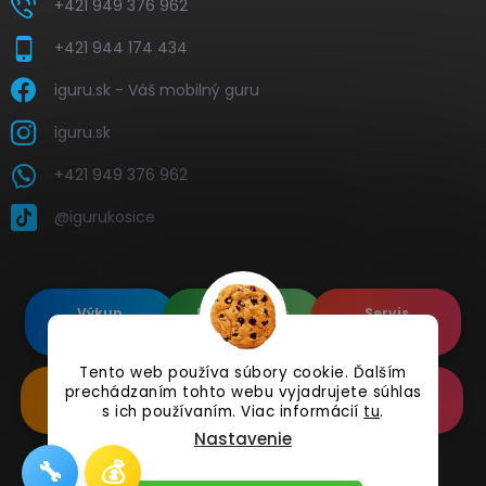
+421 949 376 962
+421 944 174 434
iguru.sk - Váš mobilný guru
iguru.sk
+421 949 376 962
@igurukosice
Výkup
Renovované
Servis
elektroniky
Apple's
elektroniky
Tento web používa súbory cookie. Ďalším
prechádzaním tohto webu vyjadrujete súhlas
Renovované
Doplnkové
Online
Samsung's
Príslušenstvo
Reklamácia
s ich používaním. Viac informácií
tu
.
Nastavenie
🔧
💰