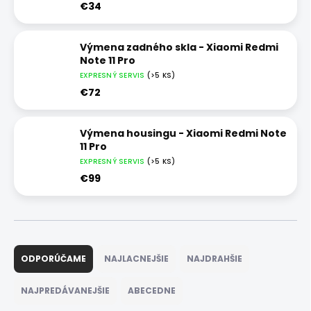
€34
Výmena zadného skla - Xiaomi Redmi
Note 11 Pro
EXPRESNÝ SERVIS
(>5 KS)
€72
Výmena housingu - Xiaomi Redmi Note
11 Pro
EXPRESNÝ SERVIS
(>5 KS)
€99
R
a
ODPORÚČAME
NAJLACNEJŠIE
NAJDRAHŠIE
d
e
NAJPREDÁVANEJŠIE
ABECEDNE
n