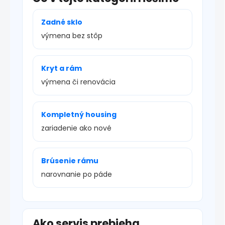
Zadné sklo
výmena bez stôp
Kryt a rám
výmena či renovácia
Kompletný housing
zariadenie ako nové
Brúsenie rámu
narovnanie po páde
Ako servis prebieha