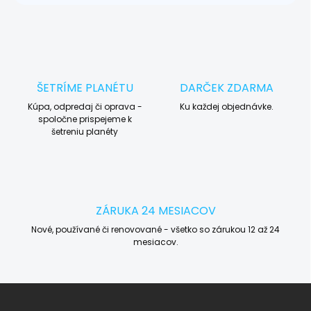
ŠETRÍME PLANÉTU
DARČEK ZDARMA
Kúpa, odpredaj či oprava -
Ku každej objednávke.
spoločne prispejeme k
šetreniu planéty
ZÁRUKA 24 MESIACOV
Nové, používané či renovované - všetko so zárukou 12 až 24
mesiacov.
Z
á