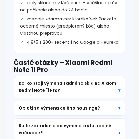
diely skladom v Košiciach – väčšina opráv
na počkanie alebo do 24 hodín
zaslanie zdarma cez ktorékoľvek Packeta
odberné miesto (predplatený kód) alebo
vlastnou prepravou
4,8/5 z 200+ recenzií na Google a Heureka
Časté otázky – Xiaomi Redmi
Note 11 Pro
Koľko stojí výmena zadného skla na Xiaomi
Redmi Note 11 Pro?
Oplatí sa výmena celého housingu?
Bude zariadenie po výmene krytu odolné
voči vode?