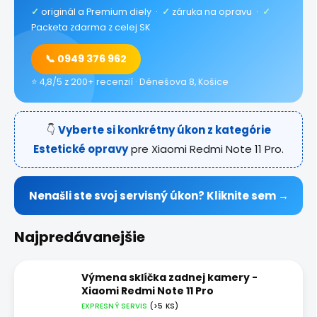
✓
originál a Premium diely ·
✓
záruka na opravu ·
✓
Packeta zdarma z celej SK
📞 0949 376 962
⭐ 4,8/5 z 200+ recenzií · Dénešova 8, Košice
👇
Vyberte si konkrétny úkon z kategórie
Estetické opravy
pre Xiaomi Redmi Note 11 Pro.
Nenašli ste svoj servisný úkon? Kliknite sem →
Najpredávanejšie
Výmena sklíčka zadnej kamery -
Xiaomi Redmi Note 11 Pro
EXPRESNÝ SERVIS
(>5 KS)