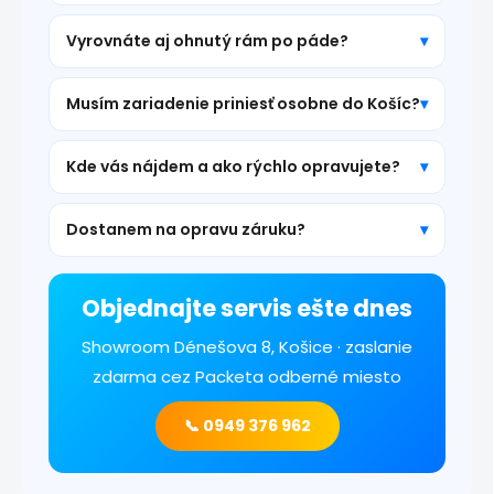
Vyrovnáte aj ohnutý rám po páde?
Musím zariadenie priniesť osobne do Košíc?
Kde vás nájdem a ako rýchlo opravujete?
Dostanem na opravu záruku?
Objednajte servis ešte dnes
Showroom Dénešova 8, Košice · zaslanie
zdarma cez Packeta odberné miesto
📞 0949 376 962