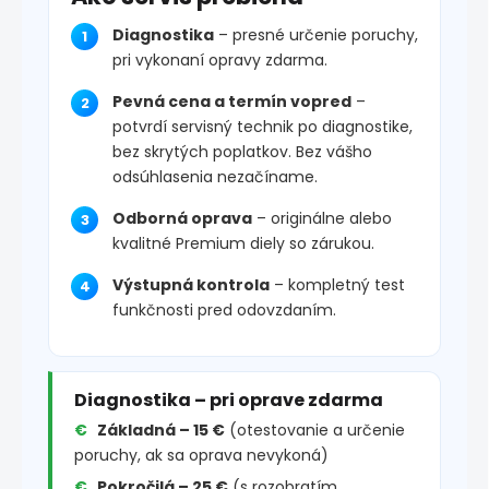
Diagnostika
– presné určenie poruchy,
pri vykonaní opravy zdarma.
Pevná cena a termín vopred
–
potvrdí servisný technik po diagnostike,
bez skrytých poplatkov. Bez vášho
odsúhlasenia nezačíname.
Odborná oprava
– originálne alebo
kvalitné Premium diely so zárukou.
Výstupná kontrola
– kompletný test
funkčnosti pred odovzdaním.
Diagnostika – pri oprave zdarma
Základná – 15 €
(otestovanie a určenie
poruchy, ak sa oprava nevykoná)
Pokročilá – 25 €
(s rozobratím