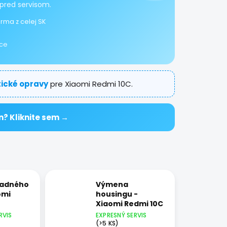
pred servisom.
rma z celej SK
ice
tické opravy
pre Xiaomi Redmi 10C.
n? Kliknite sem →
adného
Výmena
omi
housingu -
Xiaomi Redmi 10C
RVIS
EXPRESNÝ SERVIS
(>5 KS)