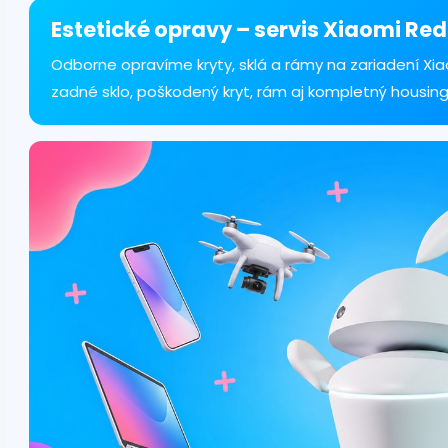
á
d
Estetické opravy – servis Xiaomi Red
a
c
Odborne opravíme kryty, sklá a rámy na zariadení X
i
zadné sklo, poškodený kryt, rám aj kompletný housin
e
p
r
v
k
y
v
ý
p
i
s
u