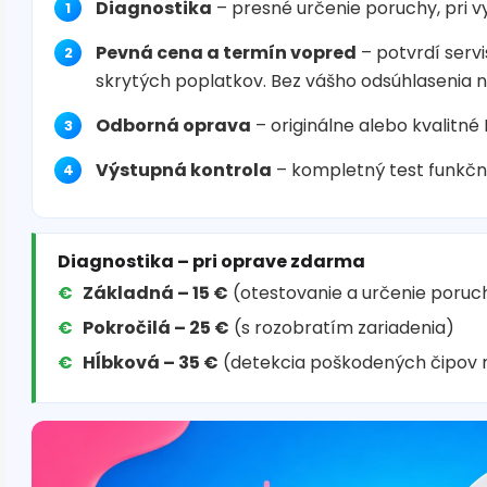
Diagnostika
– presné určenie poruchy, pri 
Pevná cena a termín vopred
– potvrdí servi
skrytých poplatkov. Bez vášho odsúhlasenia 
Odborná oprava
– originálne alebo kvalitné
Výstupná kontrola
– kompletný test funkčn
Diagnostika – pri oprave zdarma
Základná – 15 €
(otestovanie a určenie poruc
Pokročilá – 25 €
(s rozobratím zariadenia)
Hĺbková – 35 €
(detekcia poškodených čipov 