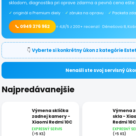
skladom, diagnostika pri oprave zdarma a pevná cena ešte 
✓
originál a Premium diely ·
✓
záruka na opravu ·
✓
Packeta zda
📞 0949 376 962
⭐ 4,8/5 z 200+ recenzií · Dénešova 8, Koš
👇
Vyberte si konkrétny úkon z kategórie Este
Nenašli ste svoj servisný úko
Najpredávanejšie
Výmena sklíčka
Výmena z
zadnej kamery -
skla - Xia
Xiaomi Redmi 10C
Redmi 10C
EXPRESNÝ SERVIS
EXPRESNÝ SE
(>5 KS)
(>5 KS)