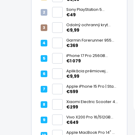
displej
Sony PlayStation 5
DualSense bezdrôtový
€49
ovládač, White | Stav:
Vynikajúci – A
Odolný ochranný kryt
transparentný
€9,99
Garmin Forerunner 955
Black, multisport GPS
€369
hodinky, mapy, AMOLED,
batéria 15 dní, ECG,
iPhone 17 Pro 256GB
ClimbPro
Cosmic Orange | Stav:
€1 079
Ako nový – A+
Aplikácia prémiovej
tvrdenej fólie na displej
€9,99
Apple iPhone 15 Pro | Stav:
Vynikajúci – A
€599
Xiaomi Electric Scooter 4
Lite (2. generácia), motor
€299
300 W, dojazd 25 km, 25
km/h, kolesá 10", 16,2 kg |
Vivo X200 Pro 16/512GB
Stav: Nový – A++
Titanium Dual SIM,
€649
Dimensity 9400, ZEISS 200
Mpx teleobjektív, 6,78"
Apple MacBook Pro 14" M1