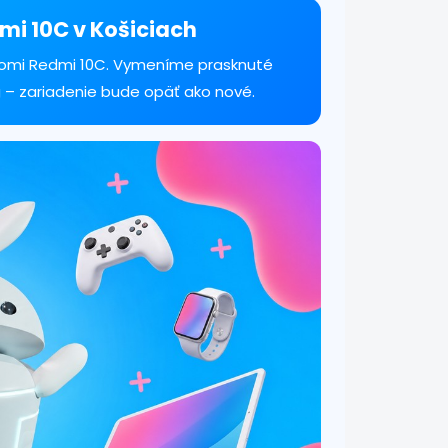
mi 10C v Košiciach
iaomi Redmi 10C. Vymeníme prasknuté
g – zariadenie bude opäť ako nové.