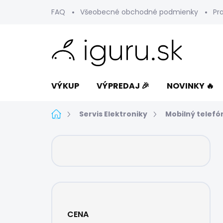
Prejsť
FAQ
Všeobecné obchodné podmienky
Pr
na
obsah
VÝKUP
VÝPREDAJ 🎉
NOVINKY 🔥
Domov
Servis Elektroniky
Mobilný telefó
B
o
č
n
ý
p
a
CENA
n