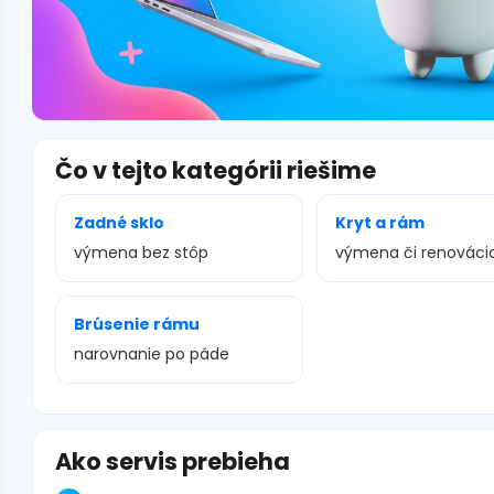
Čo v tejto kategórii riešime
Zadné sklo
Kryt a rám
výmena bez stôp
výmena či renováci
Brúsenie rámu
narovnanie po páde
Ako servis prebieha