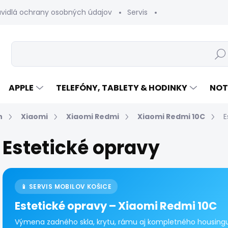
avidlá ochrany osobných údajov
Servis
Vrátenie tovaru
Hľad
APPLE
TELEFÓNY, TABLETY & HODINKY
NOT
n
Xiaomi
Xiaomi Redmi
Xiaomi Redmi 10C
E
Estetické opravy
📱 SERVIS MOBILOV KOŠICE
Estetické opravy – Xiaomi Redmi 10C
Výmena zadného skla, krytu, rámu aj kompletného housingu 