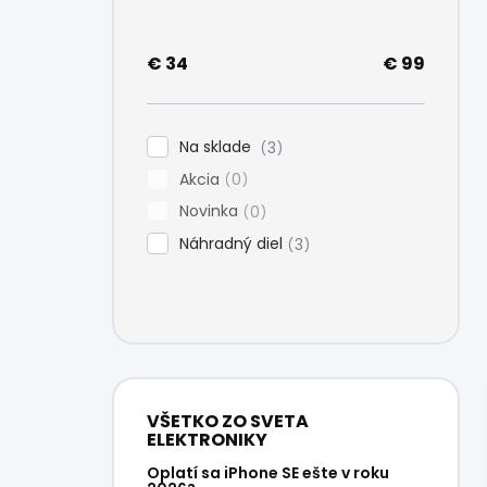
e
l
€
34
€
99
Na sklade
3
Akcia
0
Novinka
0
Náhradný diel
3
VŠETKO ZO SVETA
ELEKTRONIKY
Oplatí sa iPhone SE ešte v roku