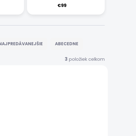
€99
NAJPREDÁVANEJŠIE
ABECEDNE
3
položiek celkom
S00174
XIAOMIRDMSRVS00173
 SERVIS
EXPRESNÝ SERVIS