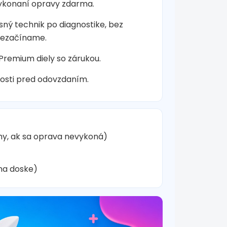
vykonaní opravy zdarma.
sný technik po diagnostike, bez
nezačíname.
 Premium diely so zárukou.
osti pred odovzdaním.
hy, ak sa oprava nevykoná)
na doske)