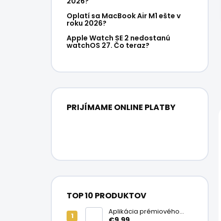
2026?
Oplatí sa MacBook Air M1 ešte v
roku 2026?
Apple Watch SE 2 nedostanú
watchOS 27. Čo teraz?
PRIJÍMAME ONLINE PLATBY
TOP 10 PRODUKTOV
Aplikácia prémiového
ochranného skla na
€9,99