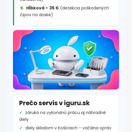
Hĺbková – 35 €
(detekcia poškodených
čipov na doske)
Prečo servis v iguru.sk
záruka na vykonanú prácu aj náhradné
diely
diely skladom v Košiciach – väčšina opráv