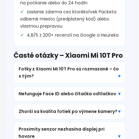
na počkanie alebo do 24 hodín
zaslanie zdarma cez ktorékoľvek Packeta
odberné miesto (predplatený kód) alebo
vlastnou prepravou
4,8/5 z 200+ recenzií na Google a Heureka
Časté otázky – Xiaomi Mi 10T Pro
Fotky z Xiaomi Mi 10T Pro sú rozmazané – čo
s tým?
Nefunguje Face ID alebo čítačka odtlačkov
Zhorší sa kvalita fotiek po výmene kamery?
Proximity senzor nezhasína displej pri
hovore