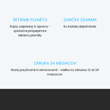
ŠETRÍME PLANÉTU
DARČEK ZDARMA
Kúpa, odpredaj či oprava -
Ku každej objednávke.
spoločne prispejeme k
šetreniu planéty
ZÁRUKA 24 MESIACOV
Nové, používané či renovované - všetko so zárukou 12 až 24
mesiacov.
Z
á
p
ä