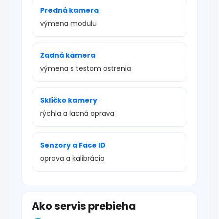
Predná kamera
výmena modulu
Zadná kamera
výmena s testom ostrenia
Sklíčko kamery
rýchla a lacná oprava
Senzory a Face ID
oprava a kalibrácia
Ako servis prebieha