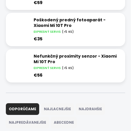
€59
Poškodený predný fotoaparát -
Xiaomi Mi 10T Pro
EXPRESNÝ SERVIS
(>5 KS)
€35
Nefunkčný proximity senzor - Xiaomi
Mi 10T Pro
EXPRESNÝ SERVIS
(>5 KS)
€56
R
a
ODPORÚČAME
NAJLACNEJŠIE
NAJDRAHŠIE
d
e
NAJPREDÁVANEJŠIE
ABECEDNE
n