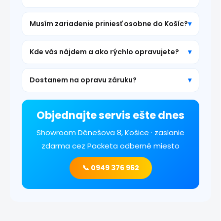
Musím zariadenie priniesť osobne do Košíc?
Kde vás nájdem a ako rýchlo opravujete?
Dostanem na opravu záruku?
Objednajte servis ešte dnes
Showroom Dénešova 8, Košice · zaslanie
zdarma cez Packeta odberné miesto
📞 0949 376 962