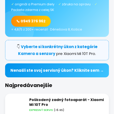
✓
originál a Premium diely ·
✓
záruka na opravu ·
✓
Packeta zdarma z celej SK
📞 0949 376 962
⭐ 4,8/5 z 200+ recenzií · Dénešova 8, Košice
👇
Vyberte si konkrétny úkon z kategórie
Kamera a senzory
pre Xiaomi Mi 10T Pro.
Nenašli ste svoj servisný úkon? Kliknite sem →
Najpredávanejšie
Poškodený zadný fotoaparát - Xiaomi
Mi 10T Pro
EXPRESNÝ SERVIS
(>5 KS)