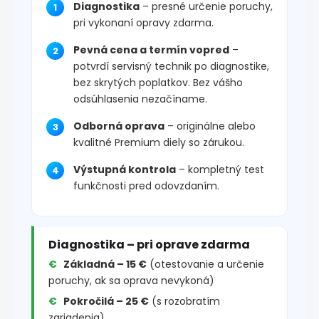
Diagnostika
– presné určenie poruchy,
pri vykonaní opravy zdarma.
Pevná cena a termín vopred
–
potvrdí servisný technik po diagnostike,
bez skrytých poplatkov. Bez vášho
odsúhlasenia nezačíname.
Odborná oprava
– originálne alebo
kvalitné Premium diely so zárukou.
Výstupná kontrola
– kompletný test
funkčnosti pred odovzdaním.
Diagnostika – pri oprave zdarma
Základná – 15 €
(otestovanie a určenie
poruchy, ak sa oprava nevykoná)
Pokročilá – 25 €
(s rozobratím
zariadenia)