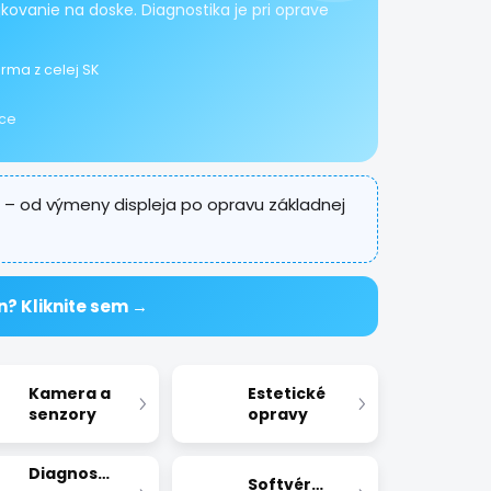
kovanie na doske. Diagnostika je pri oprave
rma z celej SK
ice
– od výmeny displeja po opravu základnej
n? Kliknite sem →
Kamera a
Estetické
senzory
opravy
Diagnostika
Softvérové