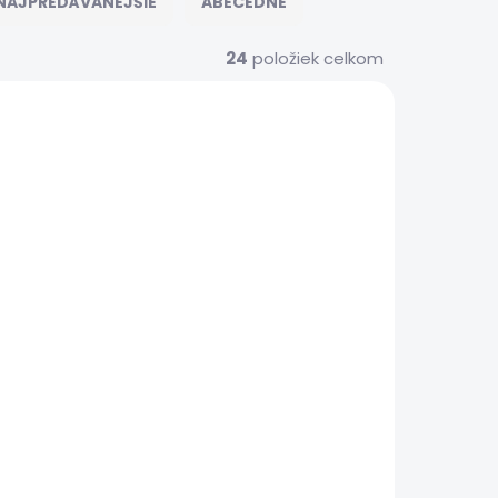
NAJPREDÁVANEJŠIE
ABECEDNE
24
položiek celkom
S00209
XIAOMISRVS00211
 SERVIS
EXPRESNÝ SERVIS
(>5 KS)
(>5 KS)
Nastavenia
zabezpečenia -
omi
Xiaomi Mi 10T Pro
€20