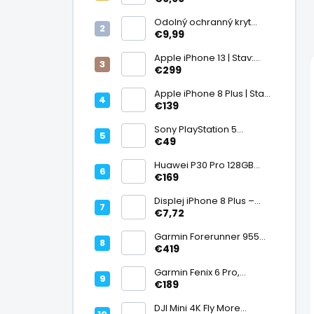
displej
Odolný ochranný kryt
transparentný
€9,99
Apple iPhone 13 | Stav:
Vynikajúci – A
€299
Apple iPhone 8 Plus | Stav:
Vynikajúci – A
€139
Sony PlayStation 5
DualSense bezdrôtový
€49
ovládač, White | Stav:
Vynikajúci – A
Huawei P30 Pro 128GB
Black, Kirin 980, Leica 40
€169
Mpx + 5× optický zoom,
6,47" OLED, IP68 | Stav:
Displej iPhone 8 Plus –
Vynikajúci – A
PREMIUM (lcd)
€7,72
Garmin Forerunner 955
Black, multisport GPS
€419
hodinky, mapy, AMOLED,
batéria 15 dní, ECG,
Garmin Fenix 6 Pro,
ClimbPro
multisport GPS hodinky s
€189
mapami, Pulse Ox, hudba,
batéria až 14 dní, 100m WR
DJI Mini 4K Fly More