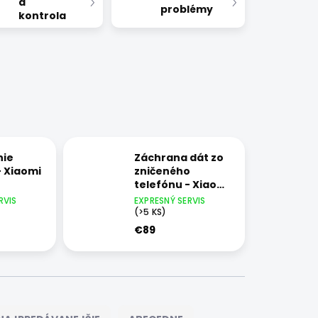
a
problémy
kontrola
nie
Záchrana dát zo
- Xiaomi
zničeného
telefónu - Xiaomi
Mi 10T Pro
RVIS
EXPRESNÝ SERVIS
(>5 KS)
€89