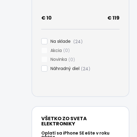
e
l
€
10
€
119
Na sklade
24
Akcia
0
Novinka
0
Náhradný diel
24
VŠETKO ZO SVETA
ELEKTRONIKY
Oplatí sa iPhone SE ešte v roku