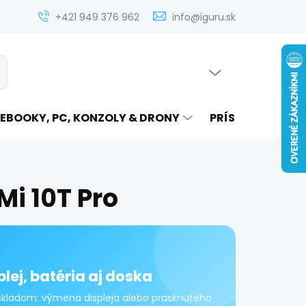
Zistenie ceny servisu elektroniky na iguru.sk
Kontakt
Ak
+421 949 376 962
info@iguru.sk
PRÁZDNY KOŠÍK
ať
NÁKUPNÝ
KOŠÍK
EBOOKY, PC, KONZOLY & DRONY
PRÍSLUŠENSTVO
Mi 10T Pro
plej, batéria aj doska
i skladom: výmena displeja alebo prasknutého