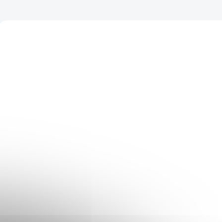
XIAOMISRVS00212
XIAOMISRV
EXPRESNÝ SERVIS
EXPRESNÝ
(>5 KS)
Obliaty telefón -
Poškodený pr
Xiaomi Mi 10T Pro
fotoaparát -
Xiaomi Mi 10T 
€35
€35
Do košíka
Do košíka