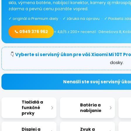
skla, výmena batérie, nabíjací konektor, kamery aj mikrospáj
zdarma a pevnú cenu poznáte vopred.
✓
originál a Premium diely ·
✓
záruka na opravu ·
✓
Packeta zda
📞 0949 376 962
⭐ 4,8/5 z 200+ recenzií · Dénešova 8, Koš
👇
Vyberte si servisný úkon pre váš Xiaomi Mi 10T Pro
dosky.
Nenašli ste svoj servisný úko
Tlačidlá a
Batéria a
funkčné
nabíjanie
prvky
Displej a
Zvuk a