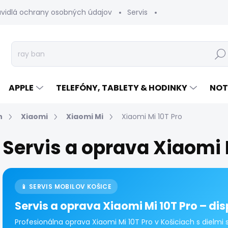
avidlá ochrany osobných údajov
Servis
Vrátenie tovaru
Hľad
APPLE
TELEFÓNY, TABLETY & HODINKY
NOT
n
Xiaomi
Xiaomi Mi
Xiaomi Mi 10T Pro
Servis a oprava Xiaomi 
📱 SERVIS MOBILOV KOŠICE
Servis a oprava Xiaomi Mi 10T Pro – dis
Profesionálna oprava Xiaomi Mi 10T Pro v Košiciach s dielm