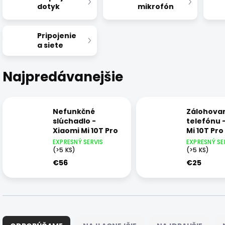
dotyk
mikrofón
Pripojenie
a siete
Najpredávanejšie
Nefunkčné
Zálohova
slúchadlo -
telefónu 
Xiaomi Mi 10T Pro
Mi 10T Pro
EXPRESNÝ SERVIS
EXPRESNÝ SE
(>5 KS)
(>5 KS)
€56
€25
R
a