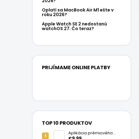
2026?
Oplatí sa MacBook Air M1 ešte v
roku 2026?
Apple Watch SE 2 nedostanú
watchOS 27. Čo teraz?
PRIJÍMAME ONLINE PLATBY
TOP 10 PRODUKTOV
Aplikácia prémiového
ochranného skla na
€9,99