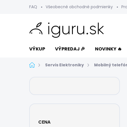
Prejsť
FAQ
Všeobecné obchodné podmienky
Pr
na
obsah
VÝKUP
VÝPREDAJ 🎉
NOVINKY 🔥
Domov
Servis Elektroniky
Mobilný telefó
B
o
č
n
ý
p
a
CENA
n