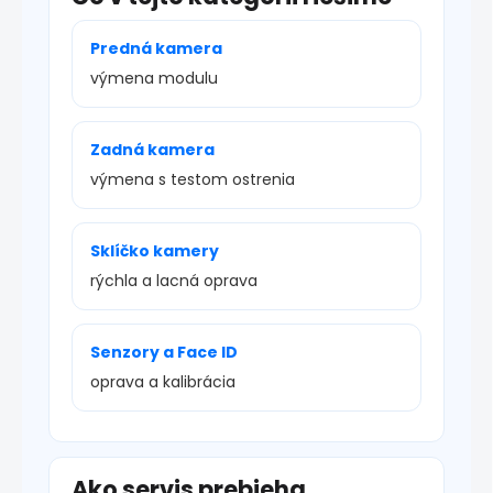
Predná kamera
výmena modulu
Zadná kamera
výmena s testom ostrenia
Sklíčko kamery
rýchla a lacná oprava
Senzory a Face ID
oprava a kalibrácia
Ako servis prebieha