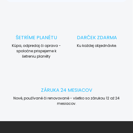
ŠETRÍME PLANÉTU
DARČEK ZDARMA
Kúpa, odpredaj či oprava -
Ku každej objednávke.
spoločne prispejeme k
šetreniu planéty
ZÁRUKA 24 MESIACOV
Nové, používané či renovované - všetko so zárukou 12 až 24
mesiacov.
Z
á