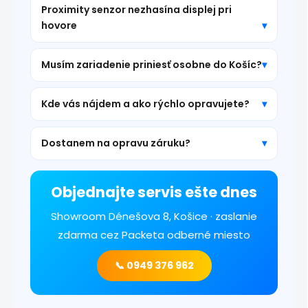
Proximity senzor nezhasína displej pri
hovore
Musím zariadenie priniesť osobne do Košíc?
Kde vás nájdem a ako rýchlo opravujete?
Dostanem na opravu záruku?
Objednajte servis ešte dnes
Showroom Dénešova 8, Košice · zaslanie
zdarma cez Packeta odberné miesto
📞 0949 376 962