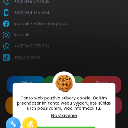
+421 949 376 962
+421 944 174 434
iguru.sk - Váš mobilný guru
iguru.sk
+421 949 376 962
@igurukosice
Výkup
Renovované
Servis
elektroniky
Apple's
elektroniky
Tento web používa súbory cookie. Ďalším
prechádzaním tohto webu vyjadrujete súhlas
Renovované
Doplnkové
Online
Samsung's
Príslušenstvo
Reklamácia
s ich používaním. Viac informácií
tu
.
Nastavenie
🔧
💰