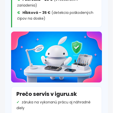
zariadenia)
Hĺbková – 35 €
(detekcia poškodených
čipov na doske)
Prečo servis v iguru.sk
záruka na vykonanú prácu aj náhradné
diely