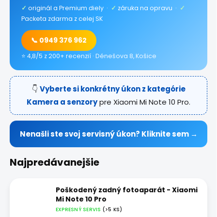
✓
originál a Premium diely ·
✓
záruka na opravu ·
✓
Packeta zdarma z celej SK
📞 0949 376 962
⭐ 4,8/5 z 200+ recenzií · Dénešova 8, Košice
👇
Vyberte si konkrétny úkon z kategórie
Kamera a senzory
pre Xiaomi Mi Note 10 Pro.
Nenašli ste svoj servisný úkon? Kliknite sem →
Najpredávanejšie
Poškodený zadný fotoaparát - Xiaomi
Mi Note 10 Pro
EXPRESNÝ SERVIS
(>5 KS)