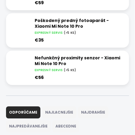
€59
Poškodený predný fotoaparát -
Xiaomi Mi Note 10 Pro
EXPRESNÝ SERVIS
(>5 KS)
€35
Nefunkčný proximity senzor - Xiaomi
Mi Note 10 Pro
EXPRESNÝ SERVIS
(>5 KS)
€56
R
a
ODPORÚČAME
NAJLACNEJŠIE
NAJDRAHŠIE
d
e
NAJPREDÁVANEJŠIE
ABECEDNE
n