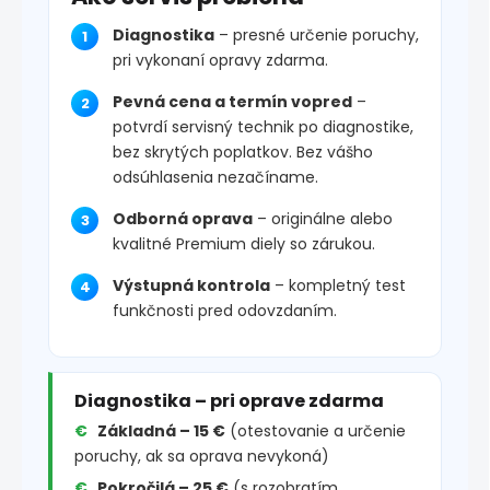
Diagnostika
– presné určenie poruchy,
pri vykonaní opravy zdarma.
Pevná cena a termín vopred
–
potvrdí servisný technik po diagnostike,
bez skrytých poplatkov. Bez vášho
odsúhlasenia nezačíname.
Odborná oprava
– originálne alebo
kvalitné Premium diely so zárukou.
Výstupná kontrola
– kompletný test
funkčnosti pred odovzdaním.
Diagnostika – pri oprave zdarma
Základná – 15 €
(otestovanie a určenie
poruchy, ak sa oprava nevykoná)
Pokročilá – 25 €
(s rozobratím