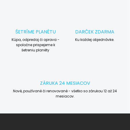
ŠETRÍME PLANÉTU
DARČEK ZDARMA
Kúpa, odpredaj či oprava -
Ku každej objednávke.
spoločne prispejeme k
šetreniu planéty
ZÁRUKA 24 MESIACOV
Nové, používané či renovované - všetko so zárukou 12 až 24
mesiacov.
Z
á
p