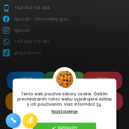
+421 944 174 434
iguru.sk - Váš mobilný guru
iguru.sk
+421 949 376 962
@igurukosice
Výkup
Renovované
Servis
elektroniky
Apple's
elektroniky
Tento web používa súbory cookie. Ďalším
prechádzaním tohto webu vyjadrujete súhlas
Renovované
Doplnkové
Online
Samsung's
Príslušenstvo
Reklamácia
s ich používaním. Viac informácií
tu
.
Nastavenie
🔧
💰
Copyright 2026
iguru.sk
. Všetky práva vyhradené.
Súhlasím