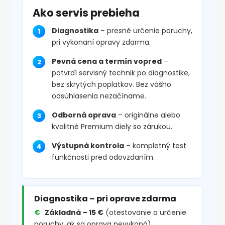
Ako servis prebieha
Diagnostika
– presné určenie poruchy,
pri vykonaní opravy zdarma.
Pevná cena a termín vopred
–
potvrdí servisný technik po diagnostike,
bez skrytých poplatkov. Bez vášho
odsúhlasenia nezačíname.
Odborná oprava
– originálne alebo
kvalitné Premium diely so zárukou.
Výstupná kontrola
– kompletný test
funkčnosti pred odovzdaním.
Diagnostika – pri oprave zdarma
Základná – 15 €
(otestovanie a určenie
poruchy, ak sa oprava nevykoná)