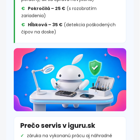
Pokročilá – 25 €
(s rozobratím
zariadenia)
Hĺbková – 35 €
(detekcia poškodených
čipov na doske)
Prečo servis v iguru.sk
záruka na vykonanú prácu aj náhradné