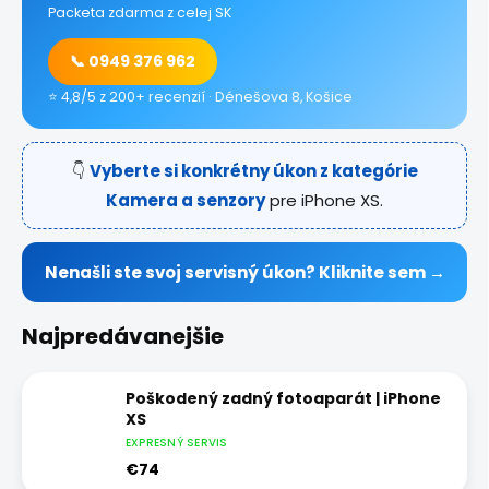
Packeta zdarma z celej SK
📞 0949 376 962
⭐ 4,8/5 z 200+ recenzií · Dénešova 8, Košice
👇
Vyberte si konkrétny úkon z kategórie
Kamera a senzory
pre iPhone XS.
Nenašli ste svoj servisný úkon? Kliknite sem →
Najpredávanejšie
Poškodený zadný fotoaparát | iPhone
XS
EXPRESNÝ SERVIS
€74