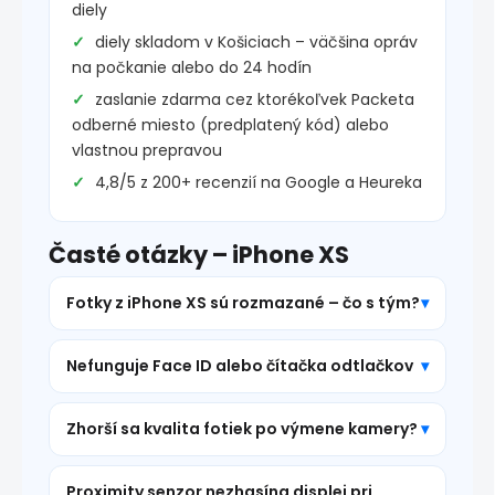
diely
diely skladom v Košiciach – väčšina opráv
na počkanie alebo do 24 hodín
zaslanie zdarma cez ktorékoľvek Packeta
odberné miesto (predplatený kód) alebo
vlastnou prepravou
4,8/5 z 200+ recenzií na Google a Heureka
Časté otázky – iPhone XS
Fotky z iPhone XS sú rozmazané – čo s tým?
Nefunguje Face ID alebo čítačka odtlačkov
Zhorší sa kvalita fotiek po výmene kamery?
Proximity senzor nezhasína displej pri