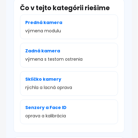
Čo v tejto kategórii riešime
Predná kamera
výmena modulu
Zadná kamera
výmena s testom ostrenia
Sklíčko kamery
rýchla a lacná oprava
Senzory a Face ID
oprava a kalibrácia