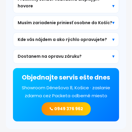
hovore
Musím zariadenie priniesť osobne do Košíc?
Kde vás nájdem a ako rýchlo opravujete?
Dostanem na opravu záruku?
Objednajte servis ešte dnes
Showroom Dénešova 8, Košice · zaslanie
zdarma cez Packeta odberné miesto
📞 0949 376 962