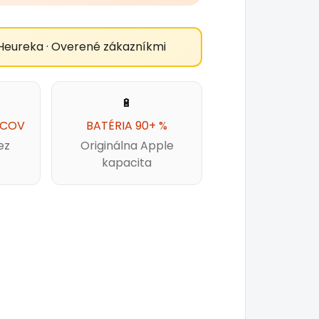
Heureka · Overené zákazníkmi
🔋
ACOV
BATÉRIA 90+ %
ez
Originálna Apple
kapacita