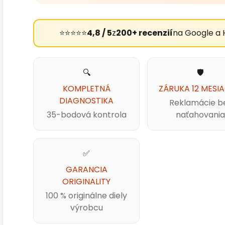
⭐⭐⭐⭐⭐
4,8 / 5
z
200+ recenzií
na Google a 
🔍
🛡️
KOMPLETNÁ
ZÁRUKA 12 MESI
DIAGNOSTIKA
Reklamácie b
35-bodová kontrola
naťahovania
✅
GARANCIA
ORIGINALITY
100 % originálne diely
výrobcu