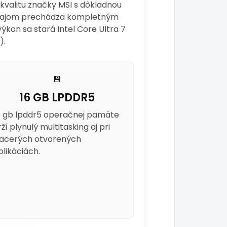
valitu značky MSI s dôkladnou
redajom prechádza kompletným
výkon sa stará Intel Core Ultra 7
).
💾
16 GB LPDDR5
6 gb lpddr5 operačnej pamäte
rží plynulý multitasking aj pri
iacerých otvorených
plikáciách.