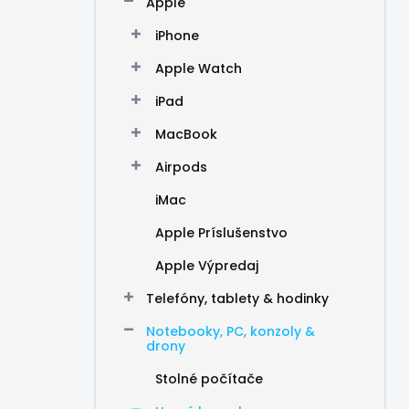
Apple
e
l
iPhone
Apple Watch
iPad
MacBook
Airpods
iMac
Apple Príslušenstvo
Apple Výpredaj
Telefóny, tablety & hodinky
Notebooky, PC, konzoly &
drony
Stolné počítače