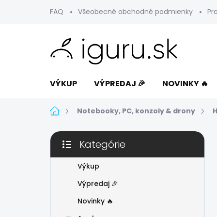
Prejsť
FAQ
Všeobecné obchodné podmienky
Pr
na
obsah
VÝKUP
VÝPREDAJ 🎉
NOVINKY 🔥
Domov
Notebooky, PC, konzoly & drony
H
B
Kategórie
o
Preskočiť
č
kategórie
n
Výkup
ý
Výpredaj 🎉
p
a
Novinky 🔥
n