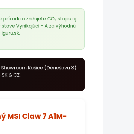
prírodu a znižujete CO₂ stopu aj
stave Vynikajúci – A za výhodnú
s
iguru.sk
.
. Showroom Košice (Dénešova 8)
 SK & CZ.
ný MSI Claw 7 A1M-