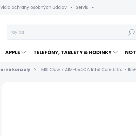
avidlá ochrany osobných údajov
Servis
Vrátenie tovaru
Hľad
APPLE
TELEFÓNY, TABLETY & HODINKY
NOT
erné konzoly
MSI Claw 7 A1M-054CZ, Intel Core Ultra 7 155H, 
Neohodnotené
Podrobnosti hodnotenia
Z
NOVINKA
TRIEDA A
€
Jed
SK
cen