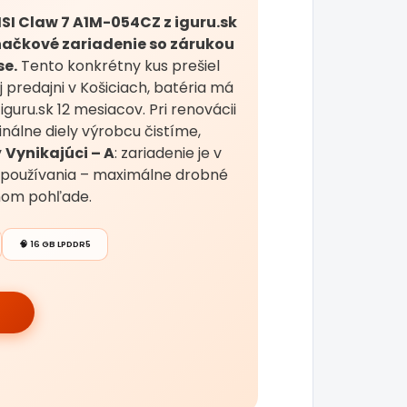
SI Claw 7 A1M-054CZ z iguru.sk
načkové zariadenie so zárukou
se.
Tento konkrétny kus prešiel
predajni v Košiciach, batéria má
iguru.sk 12 mesiacov. Pri renovácii
nálne diely výrobcu čistíme,
v
Vynikajúci – A
: zariadenie je v
 používania – maximálne drobné
lnom pohľade.
🧠 16 GB LPDDR5