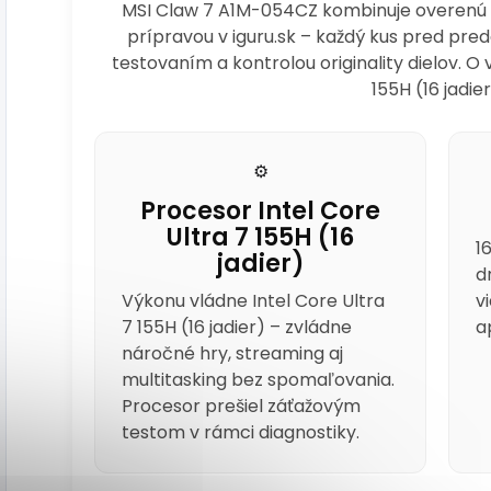
MSI Claw 7 A1M-054CZ kombinuje overenú k
prípravou v iguru.sk – každý kus pred p
testovaním a kontrolou originality dielov. O 
155H (16 jadier
⚙️
Procesor Intel Core
Ultra 7 155H (16
1
jadier)
d
Výkonu vládne Intel Core Ultra
v
7 155H (16 jadier) – zvládne
a
náročné hry, streaming aj
multitasking bez spomaľovania.
Procesor prešiel záťažovým
testom v rámci diagnostiky.