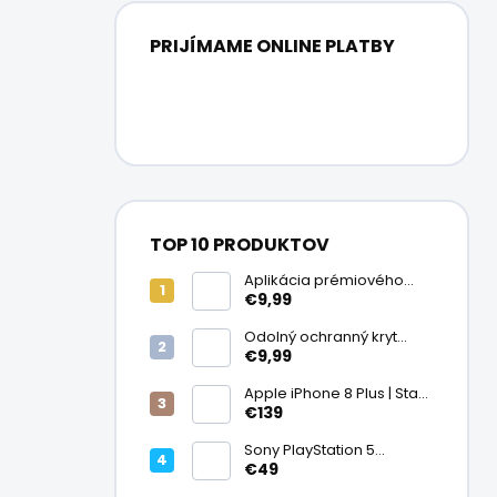
PRIJÍMAME ONLINE PLATBY
TOP 10 PRODUKTOV
Aplikácia prémiového
ochranného skla na
€9,99
displej
Odolný ochranný kryt
transparentný
€9,99
Apple iPhone 8 Plus | Stav:
Vynikajúci – A
€139
Sony PlayStation 5
DualSense bezdrôtový
€49
ovládač, White | Stav: