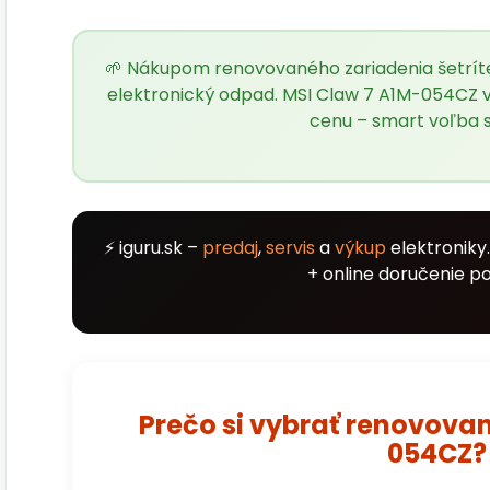
🌱 Nákupom renovovaného zariadenia šetríte 
elektronický odpad. MSI Claw 7 A1M-054CZ v 
cenu – smart voľba 
⚡ iguru.sk –
predaj
,
servis
a
výkup
elektroniky
+ online doručenie po
Prečo si vybrať renovova
054CZ?