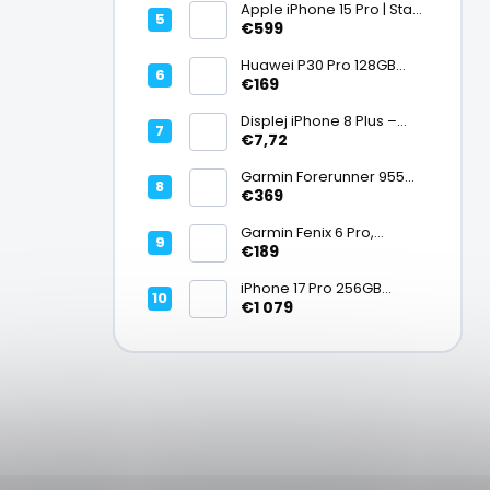
Vynikajúci – A
Apple iPhone 15 Pro | Stav:
Vynikajúci – A
€599
Huawei P30 Pro 128GB
Black, Kirin 980, Leica 40
€169
Mpx + 5× optický zoom,
6,47" OLED, IP68 | Stav:
Displej iPhone 8 Plus –
Vynikajúci – A
PREMIUM (lcd)
€7,72
Garmin Forerunner 955
Black, multisport GPS
€369
hodinky, mapy, AMOLED,
batéria 15 dní, ECG,
Garmin Fenix 6 Pro,
ClimbPro
multisport GPS hodinky s
€189
mapami, Pulse Ox, hudba,
batéria až 14 dní, 100m WR
iPhone 17 Pro 256GB
Cosmic Orange | Stav:
€1 079
Ako nový – A+