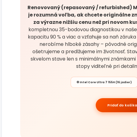
Renovovaný (repasovaný / refurbished) M
je rozumná voľba, ak chcete originálne z
za výrazne nižšiu cenu než pri novom ku
kompletnou 35-bodovou diagnostikou v našej 
kapacitu 90 % a viac a vzťahuje sa naň záruka 
nerobíme hlboké zásahy – pôvodné origi
ošetrujeme a predlžujeme im životnosť. Sta
skvelom stave len s minimálnymi známkami
stopy viditeľné pri detai
⚙️ Intel Core Ultra 7 155H (16 jadier)
Pridať do košíka