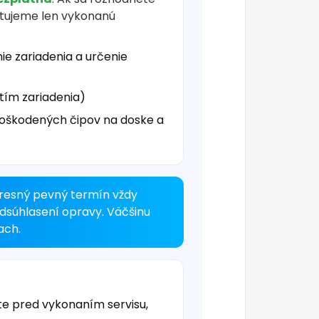
čtujeme len vykonanú
ie zariadenia a určenie
tím zariadenia)
oškodených čipov na doske a
resný pevný termín vždy
odsúhlasení opravy. Väčšinu
ach.
te pred vykonaním servisu,