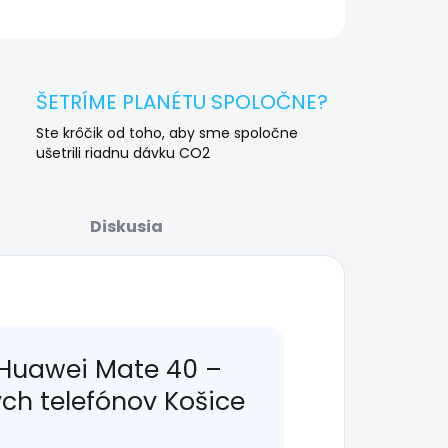
OPÝTAŤ SA
STRÁŽIŤ
ŠETRÍME PLANÉTU SPOLOČNE?
Ste krôčik od toho, aby sme spoločne
ušetrili riadnu dávku CO2
Diskusia
 Huawei Mate 40 –
ých telefónov Košice