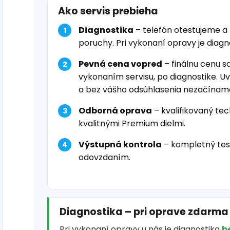
Ako servis prebieha
Diagnostika
– telefón otestujeme a
poruchy. Pri vykonaní opravy je diag
Pevná cena vopred
– finálnu cenu s
vykonaním servisu, po diagnostike. U
a bez vášho odsúhlasenia nezačínam
Odborná oprava
– kvalifikovaný tec
kvalitnými Premium dielmi.
Výstupná kontrola
– kompletný tes
odovzdaním.
Diagnostika – pri oprave zdarma
Pri vykonaní opravy u nás je diagnostika
b