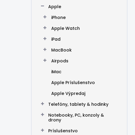
n
Apple
e
l
iPhone
Apple Watch
iPad
MacBook
Airpods
iMac
Apple Príslušenstvo
Apple Výpredaj
Telefóny, tablety & hodinky
Notebooky, PC, konzoly &
drony
Príslušenstvo