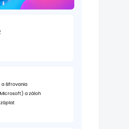
ť
a šifrovania
 Microsoft) a záloh
 záplat