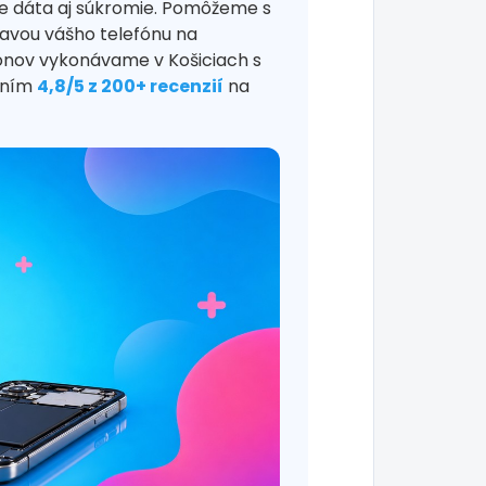
e dáta aj súkromie. Pomôžeme s
ravou vášho telefónu na
fónov vykonávame v Košiciach s
tením
4,8/5 z 200+ recenzií
na