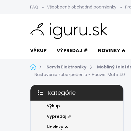
Prejsť
FAQ
Všeobecné obchodné podmienky
Pr
na
obsah
VÝKUP
VÝPREDAJ 🎉
NOVINKY 🔥
Domov
Servis Elektroniky
Mobilný telefó
Nastavenia zabezpečenia - Huawei Mate 40
B
Kategórie
o
Preskočiť
č
kategórie
n
Výkup
ý
Výpredaj 🎉
p
a
Novinky 🔥