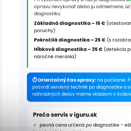
opravu nevykonať alebo ju odmietnete, ú
diagnostiku:
Základná diagnostika – 15 €
(otestovan
poruchy)
Pokročilá diagnostika – 25 €
(s rozobra
Hĺbková diagnostika – 35 €
(detekcia p
náročné merania)
⏱ Orientačný čas opravy:
na počkanie. P
potvrdí servisný technik po diagnostike a 
náhradných dielov máme skladom v Košici
Prečo servis v iguru.sk
pevná cena určená po diagnostike – eš