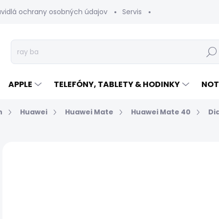
avidlá ochrany osobných údajov
Servis
Vrátenie tovaru
Hľad
APPLE
TELEFÓNY, TABLETY & HODINKY
NOT
n
Huawei
Huawei Mate
Huawei Mate 40
Di
Neohodnotené
Podrobnosti hodnotenia
€
Jed
EXP
cen
MÔŽ