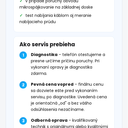
v prípade poruchy obvodu
mikrospájkovanie na základnej doske
test nabíjania káblom aj meranie
nabíjacieho prúdu
Ako servis prebieha
Diagnostika
– telefón otestujeme a
presne určíme príčinu poruchy. Pri
vykonaní opravy je diagnostika
zdarma.
Pevná cena vopred
– finálnu cenu
sa dozviete ešte pred vykonaním
servisu, po diagnostike. Uvedená cena
je orientačná „od" a bez vášho
odsúhlasenia nezačíname.
Odborná oprava
– kvalifikovaný
technik s originálnymi alebo kvalitnými