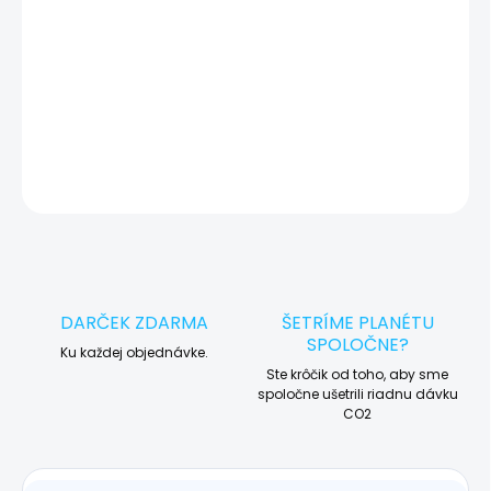
🛠️ Pre objednávku servisu na diaľku pridajte tento produkt do
košíka a dokončite objednávku. Následne vás obratom
kontaktujeme ohľadom vyzdvihnutia vášho zariadenia.
DETAILNÉ INFORMÁCIE
OPÝTAŤ SA
STRÁŽIŤ
DARČEK ZDARMA
ŠETRÍME PLANÉTU
SPOLOČNE?
Ku každej objednávke.
Ste krôčik od toho, aby sme
spoločne ušetrili riadnu dávku
CO2