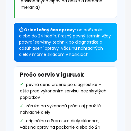
poškodených čipov na doske a náročné
merania)
⏱ Orientačný čas opravy:
na počkanie
alebo do 24 hodín. Presný pevný termín vždy
potvrdí servisný technik po diagnostike a
odsúhlasení opravy. Väčšinu náhradných
dielov máme skladom v Košiciach.
Prečo servis v iguru.sk
pevná cena určená po diagnostike –
ešte pred vykonaním servisu, bez skrytých
poplatkov
záruka na vykonanú prácu aj použité
náhradné diely
originálne a Premium diely skladom,
väčšina opráv na počkanie alebo do 24